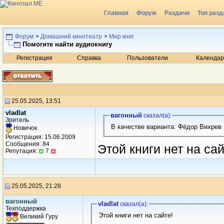
Главная
Форум
Раздачи
Топ разд
Радио
Форум
>
Домашний кинотеатр
>
Мир книг
Помогите найти аудиокнигу
Регистрация
Справка
Пользователи
Календар
25.05.2025, 13:51
vladlat
вагонный
сказал(a):
Зритель
В качестве варианта: Фёдор Вихрев 
Новичок
Регистрация: 15.06.2009
Сообщения: 84
Этой книги нет на сай
Репутация:
7
25.05.2025, 21:28
вагонный
vladlat
сказал(a):
Техподдержка
Этой книги нет на сайте!
Великий Гуру