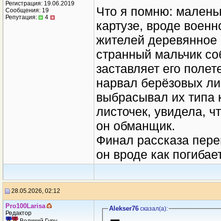
Регистрация: 19.06.2019
Что я помню: малень
Сообщения: 19
Репутация:
4
картузе, вроде военн
жителей деревянное к
странный мальчик со
заставляет его полет
нарвал берёзовых лис
выбрасывал их типа к
листочек, увидела, чт
он обманщик.
Финал рассказа перен
он вроде как погибае
28.05.2026, 02:12
Pro100Larisa
Alekser76
сказал(a):
Редактор