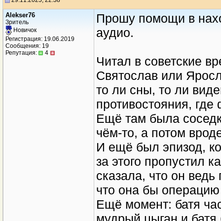
29.11.2025, 22:38
Alekser76
Прошу помощи в нахо
Зритель
аудио.
Новичок
Регистрация: 19.06.2019
Сообщения: 19
Репутация:
4
Читал в советские в
Святослав или Яросл
то ли сны, то ли вид
противостояния, где
Ещё там была соседк
чём-то, а потом врод
И ещё был эпизод, ко
за этого пропустил к
сказала, что он ведь
что она бы операцию
Ещё момент: батя ча
мудрый цыган и батя 