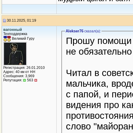
30.11.2025, 01:19
вагонный
Alekser76
сказал(a):
Техподдержка
Прошу помощи в
Великий Гуру
не обязательно
Регистрация: 26.01.2010
Читал в советс
Адрес: 40 км от НН
Сообщения: 3,969
Репутация:
563
мальчика, врод
с папой, и пери
видения про ка
противостояния
слово "майоран