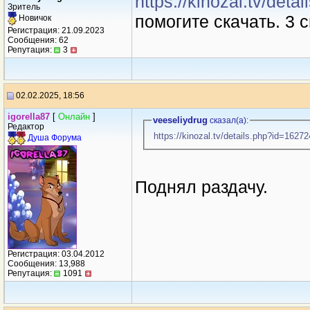
https://kinozal.tv/det
Зритель
помогите скaчaть. 3 
Новичок
Регистрация: 21.09.2023
Сообщения: 62
Репутация:
3
02.02.2025, 18:56
igorella87
[
Онлайн
]
veeseliydrug
сказал(a):
Редактор
https://kinozal.tv/details.php?id=1627
Душа Форума
Поднял раздачу.
Регистрация: 03.04.2012
Сообщения: 13,988
Репутация:
1091