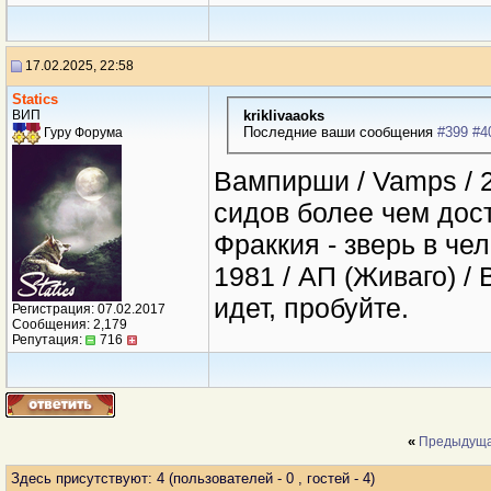
17.02.2025, 22:58
Statics
kriklivaaoks
ВИП
Последние ваши сообщения
#399
#4
Гуру Форума
Вампирши / Vamps / 2
сидов более чем дос
Фраккия - зверь в чел
1981 / АП (Живаго) / 
идет, пробуйте.
Регистрация: 07.02.2017
Сообщения: 2,179
Репутация:
716
«
Предыдуща
Здесь присутствуют: 4
(пользователей - 0 , гостей - 4)