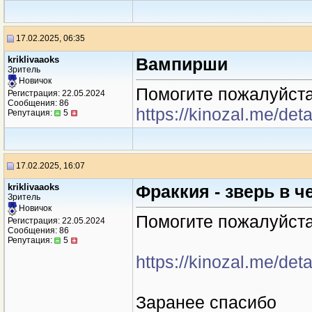
17.02.2025, 06:35
kriklivaaoks
Вампирши
Зритель
Новичок
Помогите пожалуйста
Регистрация: 22.05.2024
Сообщения: 86
https://kinozal.me/de
Репутация:
5
17.02.2025, 16:07
kriklivaaoks
Фраккия - зверь в 
Зритель
Новичок
Помогите пожалуйста
Регистрация: 22.05.2024
Сообщения: 86
Репутация:
5
https://kinozal.me/de
Заранее спасибо