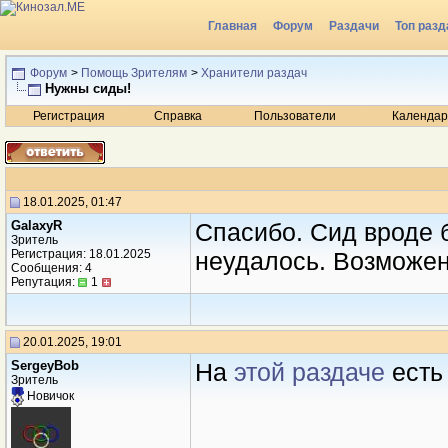
Главная
Форум
Раздачи
Топ разд
Радио
Форум
>
Помощь Зрителям
>
Хранители раздач
Нужны сиды!
Регистрация
Справка
Пользователи
Календар
18.01.2025, 01:47
GalaxyR
Спасибо. Сид вроде 
Зритель
Регистрация: 18.01.2025
неудалось. Возможе
Сообщения: 4
Репутация:
1
20.01.2025, 19:01
SergeyBob
На
этой раздаче
есть 
Зритель
Новичок