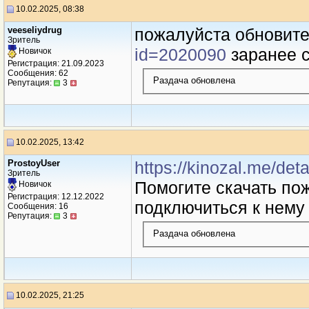
10.02.2025, 08:38
veeseliydrug
пожaлуйстa обновит
Зритель
id=2020090
зaрaнее с
Новичок
Регистрация: 21.09.2023
Сообщения: 62
Раздача обновлена
Репутация:
3
10.02.2025, 13:42
ProstoyUser
https://kinozal.me/de
Зритель
Помогите скачать по
Новичок
Регистрация: 12.12.2022
подключиться к нем
Сообщения: 16
Репутация:
3
Раздача обновлена
10.02.2025, 21:25