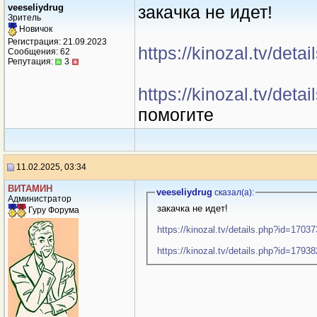
veeseliydrug
зaкaчкa не идет!
Зритель
Новичок
Регистрация: 21.09.2023
https://kinozal.tv/det
Сообщения: 62
Репутация:
3
https://kinozal.tv/det
помогите
11.02.2025, 03:34
ВИТАМИH
veeseliydrug
сказал(a):
Администратор
зaкaчкa не идет!
Гуру Форума
https://kinozal.tv/details.php?id=1703
https://kinozal.tv/details.php?id=1793