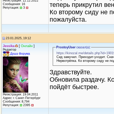
Регистрация: 12.12.2022
теперь прикрутил вен
Сообщения: 16
Репутация:
3
Ко второму сиду не 
пожалуйста.
23.01.2025, 19:12
Jеssikа
[
Онлайн
]
ProstoyUser
сказал(a):
Редактор
https://kinozal.me/details.php?id=190
Душа Форума
Сид замучил. Приходит-уходит. Снач
Нервотрёпка. Ко второму сиду не по
Здравствуйте.
Обновила раздачу. К
пойдёт быстрее.
Регистрация: 19.04.2011
Адрес: г. Санкт-Петербург
Сообщения: 8,794
Репутация:
2395