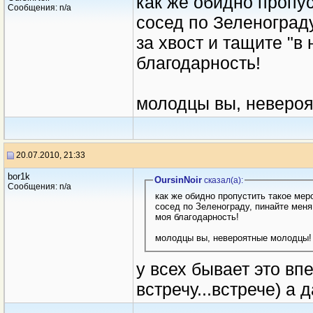
как же обидно пропу
Сообщения: n/a
сосед по Зеленограду
за хвост и тащите "в
благодарность!
молодцы вы, неверо
20.07.2010, 21:33
bor1k
OursinNoir
сказал(a):
Сообщения: n/a
как же обидно пропустить такое ме
сосед по Зеленограду, пинайте меня
моя благодарность!
молодцы вы, невероятные молодцы!
у всех бывает это вп
встречу...встрече) а