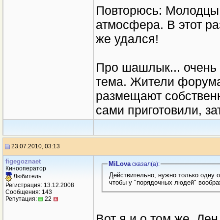
Повторюсь: Молодцы!
атмосфера. В этот р
же удался!
Про шашлык... очень
тема. Жители форума
размещают собственн
сами приготовили, за
23.07.2010, 03:13
figegoznaet
MiLova
сказал(a):
Кинооператор
Действительно, нужно только одну о
Любитель
чтобы у "порядочных людей" вообра
Регистрация: 13.12.2008
Сообщения: 143
Репутация:
22
Вот я и о том же. Лен