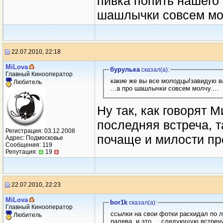
пивка попить нашего 
шашлычки совсем мол
22.07.2010, 22:18
MiLova
бурулька
сказал(a):
Главный Кинооператор
какие же вы все молодцы!завидую в
Любитель
...а про шашлычки совсем молчу....
Ну так, как говорят М
последняя встреча, т
Регистрация: 03.12.2008
почаще и милости пр
Адрес: Подмосковье
Сообщения: 119
Репутация:
19
22.07.2010, 22:23
MiLova
bor1k
сказал(a):
Главный Кинооператор
ссылки на свои фотки раскидал по л
Любитель
палева, и это.... следующую встреч