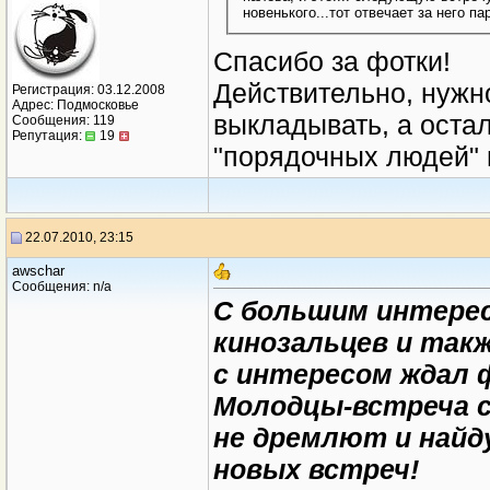
новенького...тот отвечает за него па
Спасибо за фотки!
Действительно, нужн
Регистрация: 03.12.2008
Адрес: Подмосковье
выкладывать, а остал
Сообщения: 119
Репутация:
19
"порядочных людей" 
22.07.2010, 23:15
awschar
Сообщения: n/a
С большим интерес
кинозальцев и так
с интересом ждал
Молодцы-встреча с
не дремлют и найд
новых встреч!