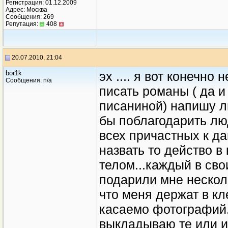
Регистрация: 01.12.2009
Адрес: Москва
Сообщения: 269
Репутация:
408
20.07.2010, 21:04
bor1k
эх .... я вот конечн
Сообщения: n/a
писать романы ( да 
писаниной) напишу л
бы поблагодарить лю
всех причастных к да
назвать то действо в
телом...каждый в св
подарили мне несколь
что меня держат в кле
касаемо фотографий..
выкладываю те или и