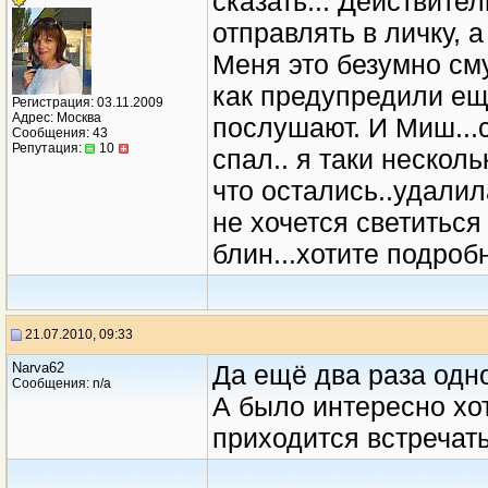
сказать... Действит
отправлять в личку, 
Меня это безумно сму
как предупредили еще
Регистрация: 03.11.2009
Адрес: Москва
послушают. И Миш...
Сообщения: 43
Репутация:
10
спал.. я таки нескол
что остались..удалил
не хочется светиться 
блин...хотите подроб
21.07.2010, 09:33
Narva62
Да ещё два раза одно 
Сообщения: n/a
А было интересно хот
приходится встречать