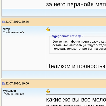
за него паранойя мат
21.07.2010, 20:46
slimp
Сообщения: n/a
figegoznaet
сказал(a):
Это точно, я фотки почти сразу скач
остальные кинозальцы будут обхади
получать только те, кто был на встре
Целиком и полностью
22.07.2010, 19:06
бурулька
Сообщения: n/a
какие же вы все мол