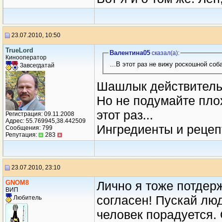
23.07.2010, 10:50
TrueLord
Валентина05
сказал(a):
Кинооператор
...В этот раз не вижу роскошной соб
Завсегдатай
Шашлык действитель
Но не подумайте плох
этот раз...
Регистрация: 09.11.2008
Адрес: 55.769945,38.442509
Ингредиенты и рецеп
Сообщения: 799
Репутация:
283
23.07.2010, 23:10
GNOM8
Лично я тоже потдер
ВИП
согласен! Пускай лю
Любитель
человек порадуется.