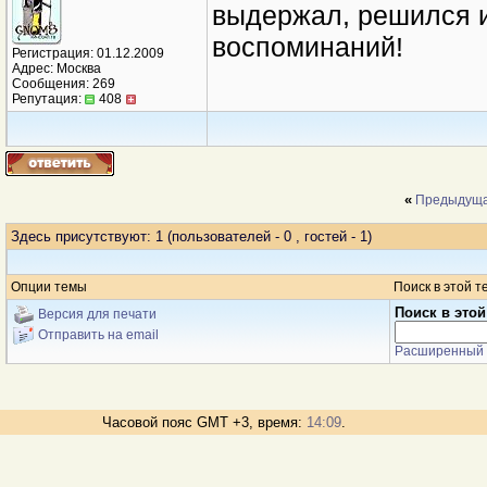
выдержал, решился и
воспоминаний!
Регистрация: 01.12.2009
Адрес: Москва
Сообщения: 269
Репутация:
408
«
Предыдуща
Здесь присутствуют: 1
(пользователей - 0 , гостей - 1)
Опции темы
Поиск в этой т
Поиск в этой
Версия для печати
Отправить на email
Расширенный 
Часовой пояс GMT +3, время:
14:09
.