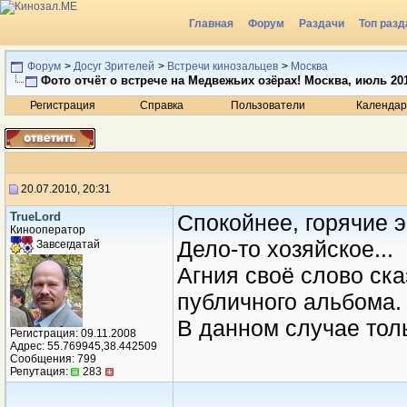
Главная
Форум
Раздачи
Топ разд
Радио
Форум
>
Досуг Зрителей
>
Встречи кинозальцев
>
Москва
Фото отчёт о встрече на Медвежьих озёрах! Москва, июль 20
Регистрация
Справка
Пользователи
Календар
20.07.2010, 20:31
TrueLord
Спокойнее, горячие э
Кинооператор
Дело-то хозяйское...
Завсегдатай
Агния своё слово ск
публичного альбома.
В данном случае толь
Регистрация: 09.11.2008
Адрес: 55.769945,38.442509
Сообщения: 799
Репутация:
283