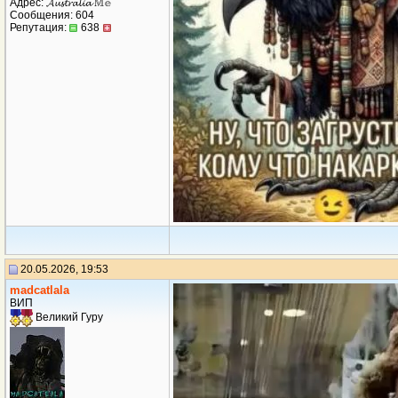
Адрес: 𝓐𝓾𝓼𝓽𝓻𝓪𝓵𝓲𝓪 𝕄𝕖
Сообщения: 604
Репутация:
638
20.05.2026, 19:53
madcatlala
ВИП
Великий Гуру