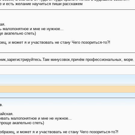
е и есть желание научиться пиши расскажем
ая.
 малопонятное и мне не нужное...
е акапельно спеть)
ец, и может я и участвовать не стану Чего позориться-то?!
дник,зарегистрируйтесь.Там минусовок,причём профессиональных, море.
в.
тайская.
ивать малопонятное и мне не нужное...
 проще акапельно спеть)
бразец, и может я и участвовать не стану Чего позориться-то?!