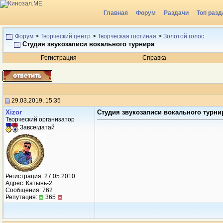
Главная
Форум
Раздачи
Топ разд
Форум
>
Творческий центр
>
Творческая гостиная
>
Золотой голос
Студия звукозаписи вокального турнира
Регистрация
Справка
29.03.2019, 15:35
Xizor
Студия звукозаписи вокального турни
Творческий организатор
Завсегдатай
Регистрация: 27.05.2010
Адрес: Катынь-2
Сообщения: 762
Репутация:
365