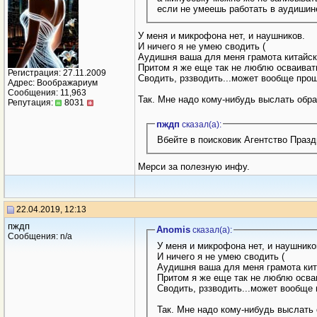
если не умеешь работать в аудишин
У меня и микрофона нет, и наушников.
И ничего я не умею сводить (
Аудишня ваша для меня грамота китайск
Притом я же еще так не люблю осваивать
Регистрация: 27.11.2009
Сводить, рззводить...может вообще прощ
Адрес: Воображариум
Сообщения: 11,963
Так. Мне надо кому-нибудь выслать образ
Репутация:
8031
пждп
сказал(a):
Вбейте в поисковик Агентство Праз
Мерси за полезную инфу.
22.04.2019, 12:13
пждп
Anomis
сказал(a):
Сообщения: n/a
У меня и микрофона нет, и наушнико
И ничего я не умею сводить (
Аудишня ваша для меня грамота ки
Притом я же еще так не люблю осва
Сводить, рззводить...может вообще
Так. Мне надо кому-нибудь выслать о