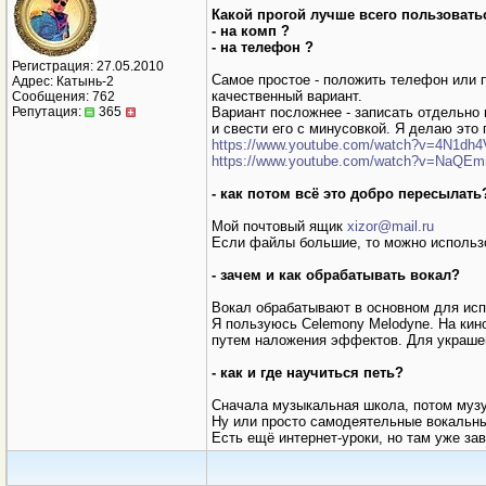
Какой прогой лучше всего пользоватьс
- на комп ?
- на телефон ?
Регистрация: 27.05.2010
Самое простое - положить телефон или п
Адрес: Катынь-2
качественный вариант.
Сообщения: 762
Вариант посложнее - записать отдельно
Репутация:
365
и свести его с минусовкой. Я делаю это
https://www.youtube.com/watch?v=4N1d
https://www.youtube.com/watch?v=NaQE
- как потом всё это добро пересылать
Мой почтовый ящик
xizor@mail.ru
Если файлы большие, то можно использо
- зачем и как обрабатывать вокал?
Вокал обрабатывают в основном для исп
Я пользуюсь Celemony Melodyne. На кино
путем наложения эффектов. Для украшени
- как и где научиться петь?
Сначала музыкальная школа, потом музуч
Ну или просто самодеятельные вокальны
Есть ещё интернет-уроки, но там уже зав