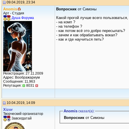
09.04.2019, 23:34
Anomis
Вопросник
от Симоны
Арт - Студия
Какой прогой лучше всего пользоваться,
Душа Форума
- на комп ?
- на телефон ?
- как потом всё это добро пересылать?
- зачем и как обрабатывать вокал?
- как и где научиться петь?
Регистрация: 27.11.2009
Адрес: Воображариум
Сообщения: 11,963
Репутация:
8031
10.04.2019, 14:09
Xizor
Anomis
сказал(a):
Творческий организатор
Вопросник
от Симоны
Завсегдатай