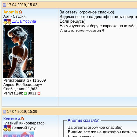
17.04.2019, 15:02
Anomis
За ответы огромное спасибо)
Арт - Студия
Видимо все же на диктофон петь придет
Если решусь)
Душа Форума
Но минусовку я беру с караоке на ютубе.
Или это тоже моветон?!
Регистрация: 27.11.2009
Адрес: Воображариум
Сообщения: 11,963
Репутация:
8031
17.04.2019, 15:39
Кеотэми
Anomis
сказал(a):
Главный Кинооператор
За ответы огромное спасибо)
Великий Гуру
Видимо все же на диктофон петь пр
Если решусь)