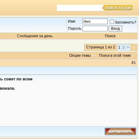
Имя
Запомнить?
Пароль
Сообщения за день
Поиск
Страница 1 из 2
1
2
>
Опции темы
Поиск в этой теме
#
1
ть совет по всем
вокала.