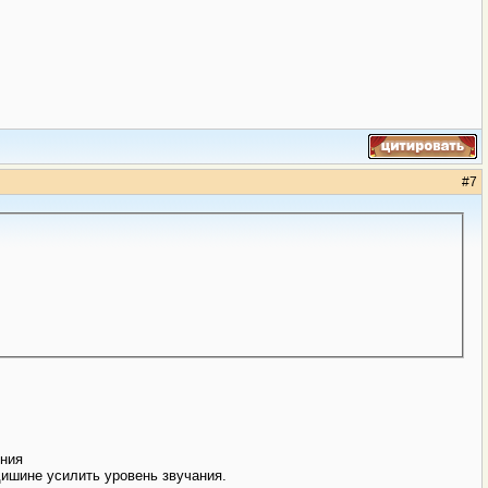
#
7
ения
дишине усилить уровень звучания.