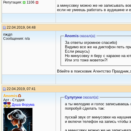
Репутация:
1106
а минусовку можно же не записывать вовс
если не умеешь работать в аудишине и 
22.04.2019, 04:48
пждп
Anomis
сказал(a):
Сообщения: n/a
За ответы огромное спасибо)
Видимо все же на диктофон петь пр
Если решусь)
Но минусовку я беру с караоке на ют
Или это тоже моветон?!
Вбейте в поисковик Агентство Праздник
22.04.2019, 07:41
Anomis
Сулугуни
сказал(a):
Арт - Студия
а ты мелодию и голос записываешь 
Душа Форума
попробуй сделать так:
пускай звук от минусовки на наушн
и включи телефон на запись чтобы з
а минусовку можно же не записывать 