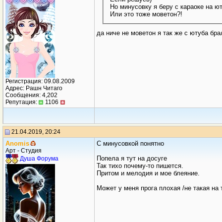
Но минусовку я беру с караоке на ют
Или это тоже моветон?!
да ниче не моветон я так же с ютуба бра
Регистрация: 09.08.2009
Адрес: Рашн Читаго
Сообщения: 4,202
Репутация:
1106
21.04.2019, 20:24
Anomis
С минусовкой понятно
Арт - Студия
Попела я тут на досуге
Душа Форума
Так тихо почему-то пишется.
Притом и мелодия и мое блеяние.
Может у меня прога плохая /не такая на