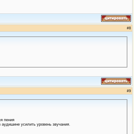
#
8
#
9
ля пения
в аудишине усилить уровень звучания.