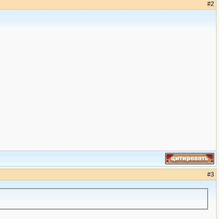
#
2
#
3