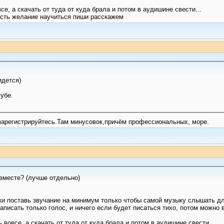
е, а скачать от туда от куда брала и потом в аудишине свести...
есть желание научиться пиши расскажем
идется)
убе.
,зарегистрируйтесь.Там минусовок,причём профессиональных, море.
вместе? (лучше отдельно)
ики поставь звучание на минимум только чтобы самой музыку слышать д
аписать только голос, и ничего если будет писаться тихо, потом можно 
вовсе, а скачать от туда от куда брала и потом в аудишине свести...