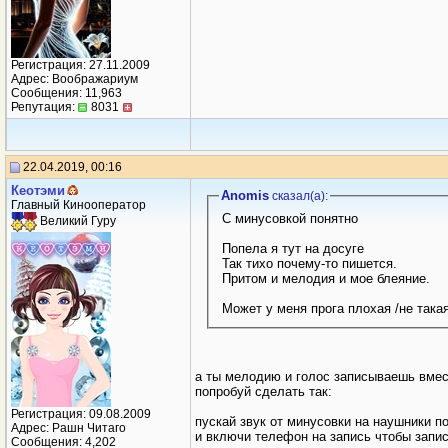
Регистрация: 27.11.2009
Адрес: Воображариум
Сообщения: 11,963
Репутация:
8031
22.04.2019, 00:16
Кеотэми
Anomis
сказал(a):
Главный Кинооператор
С минусовкой понятно
Великий Гуру
Попела я тут на досуге
Так тихо почему-то пишется.
Притом и мелодия и мое блеяние.
Может у меня прога плохая /не така
а ты мелодию и голос записываешь вмес
попробуй сделать так:
Регистрация: 09.08.2009
пускай звук от минусовки на наушники 
Адрес: Рашн Читаго
и включи телефон на запись чтобы запис
Сообщения: 4,202