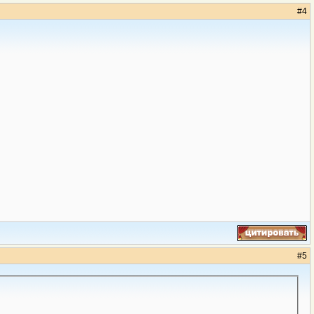
#
4
#
5