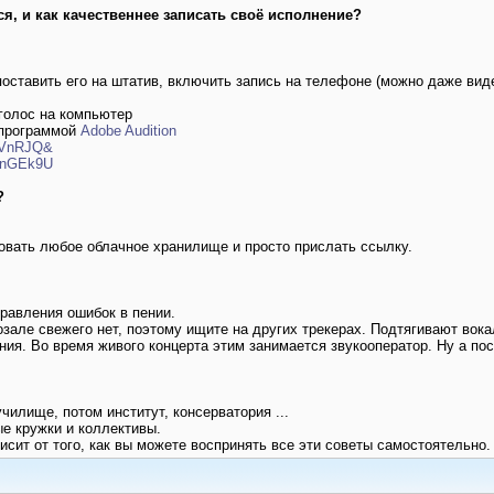
я, и как качественнее записать своё исполнение?
оставить его на штатив, включить запись на телефоне (можно даже вид
 голос на компьютер
 программой
Adobe Audition
h4VnRJQ&
mnGEk9U
?
вать любое облачное хранилище и просто прислать ссылку.
равления ошибок в пении.
зале свежего нет, поэтому ищите на других трекерах. Подтягивают вок
я. Во время живого концерта этим занимается звукооператор. Ну а посл
илище, потом институт, консерватория ...
е кружки и коллективы.
исит от того, как вы можете воспринять все эти советы самостоятельно.