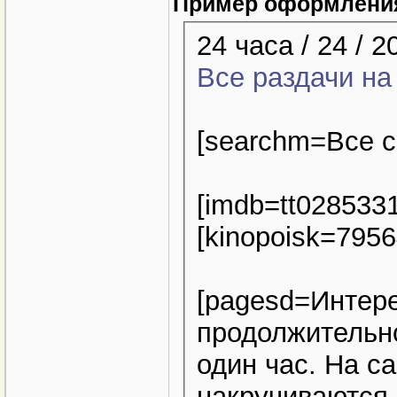
Пример оформлени
24 часа / 24 / 
Все раздачи на
[searchm=Все с
[imdb=tt0285331
[kinopoisk=7956
[pagesd=Интере
продолжительно
один час. На с
накручиваются 