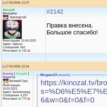
17.03.2026, 21:37
AlmaziК
#2142
Менеджер
Завсегдатай
Правка внесена.
Большое спасибо!
Регистрация: 10.04.2025
Адрес: Одесса
Сообщения: 562
Репутация:
132
17.03.2026, 22:16
Kоenig
[
Онлайн
]
Morgann23
сказал(a):
Редактор
https://kinozal.tv/b
Великий Гуру
Регистрация:
16.03.2021
s=%D6%E5%E7%E0
Адрес: Калининград
Сообщения: 4,253
6&w=0&t=0&f=0
Репутация:
774