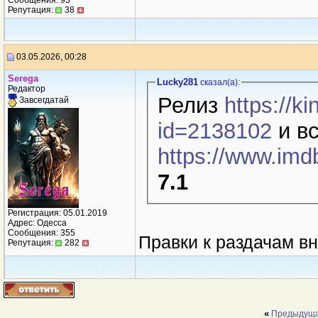
Сообщения: 93
Репутация:
38
03.05.2026, 00:28
Seregа
Lucky281
сказал(a):
Редактор
Релиз
https://k
Завсегдатай
id=2138102
и в
https://www.imdb
7.1
Регистрация: 05.01.2019
Адрес: Одесса
Сообщения: 355
Правки к раздачам в
Репутация:
282
«
Предыдуща