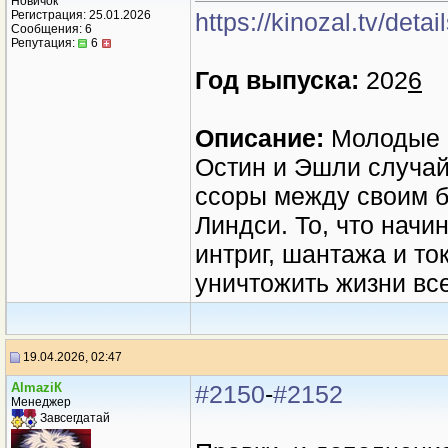
Новичок
Регистрация: 25.01.2026
https://kinozal.tv/det
Сообщения: 6
Репутация:
6
Год выпуска:
202
6
Описание:
Молодые с
Остин и Эшли случай
ссоры между своим 
Линдси. То, что начи
интриг, шантажа и то
уничтожить жизни все
19.04.2026, 02:47
AlmaziК
#2150
-
#2152
Менеджер
Завсегдатай