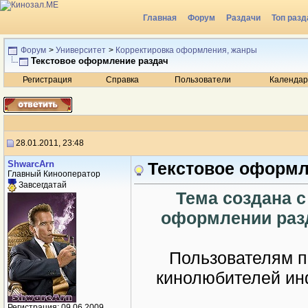
Главная
Форум
Раздачи
Топ разд
Радио
Форум
>
Университет
>
Корректировка оформления, жанры
Текстовое оформление раздач
Регистрация
Справка
Пользователи
Календар
28.01.2011, 23:48
ShwarcArn
Текстовое оформл
Главный Кинооператор
Завсегдатай
Тема создана с
оформлении разд
Пользователям п
кинолюбителей ин
Регистрация: 09.06.2009