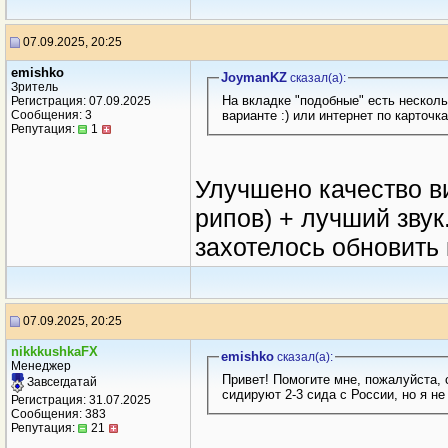
07.09.2025, 20:25
emishko
JoymanKZ
сказал(a):
Зритель
На вкладке "подобные" есть несколь
Регистрация: 07.09.2025
варианте :) или интернет по карточк
Сообщения: 3
Репутация:
1
Улучшено качество в
рипов) + лучший звук
захотелось обновить
07.09.2025, 20:25
nikkkushkaFX
emishko
сказал(a):
Менеджер
Привет! Помогите мне, пожалуйста,
Завсегдатай
сидируют 2-3 сида с России, но я не
Регистрация: 31.07.2025
Сообщения: 383
Репутация:
21