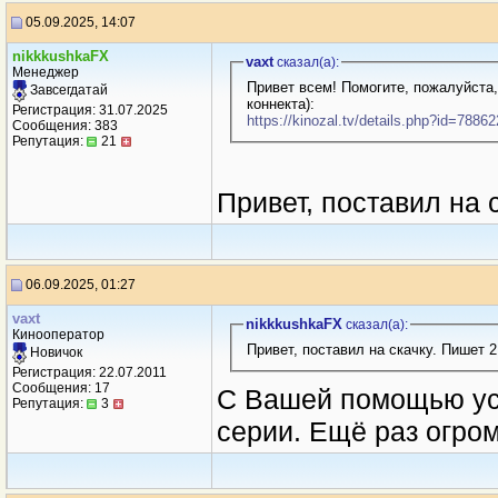
05.09.2025, 14:07
nikkkushkaFX
vaxt
сказал(a):
Менеджер
Привет всем! Помогите, пожалуйста,
Завсегдатай
коннекта):
Регистрация: 31.07.2025
https://kinozal.tv/details.php?id=78862
Сообщения: 383
Репутация:
21
Привет, поставил на 
06.09.2025, 01:27
vaxt
nikkkushkaFX
сказал(a):
Кинооператор
Привет, поставил на скачку. Пишет 2
Новичок
Регистрация: 22.07.2011
Сообщения: 17
C Вашей помощью ус
Репутация:
3
серии. Ещё раз огро