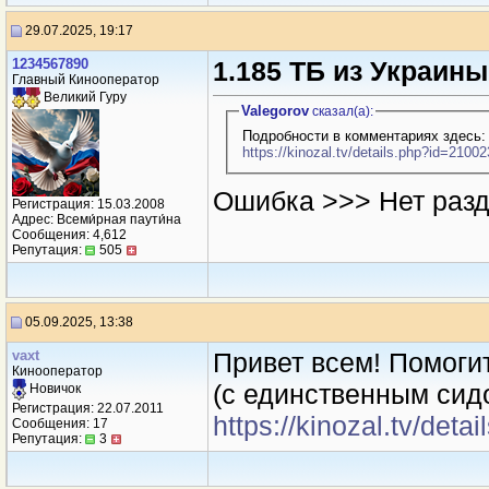
29.07.2025, 19:17
1234567890
1.185 ТБ из Украин
Главный Кинооператор
Великий Гуру
Valegorov
сказал(a):
Подробности в комментариях здесь:
https://kinozal.tv/details.php?id=2100
Ошибка >>> Нет разд
Регистрация: 15.03.2008
Адрес: Всеми́рная паути́на
Сообщения: 4,612
Репутация:
505
05.09.2025, 13:38
vaxt
Привет всем! Помоги
Кинооператор
(с единственным сидо
Новичок
Регистрация: 22.07.2011
https://kinozal.tv/det
Сообщения: 17
Репутация:
3