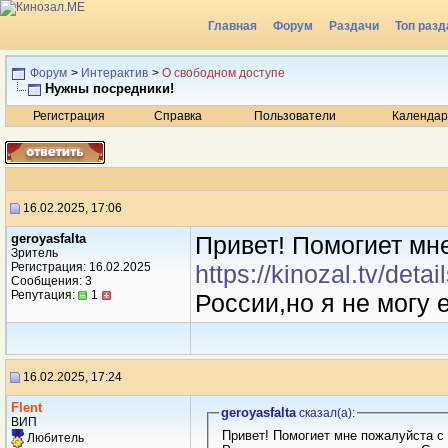
Главная
Форум
Раздачи
Топ разд
Радио
Форум
>
Интерактив
>
О свободном доступе
Нужны посредники!
Регистрация
Справка
Пользователи
Календар
16.02.2025, 17:06
geroyasfalta
Привет! Помогиет мн
Зритель
Регистрация: 16.02.2025
https://kinozal.tv/det
Сообщения: 3
Репутация:
1
России,но я не могу 
16.02.2025, 17:24
Flent
geroyasfalta
сказал(a):
ВИП
Привет! Помогиет мне пожалуйста с
Любитель