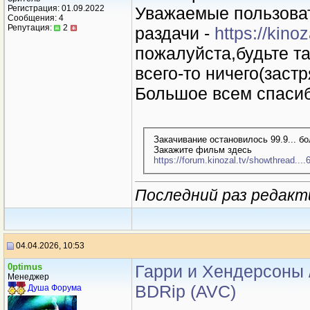
Регистрация: 01.09.2022
Уважаемые пользоват
Сообщения: 4
Репутация:
2
раздачи -
https://kino
пожалуйста,будьте т
всего-то ничего(застр
Большое всем спасиб
Закачивание остановилось 99.9... б
Закажите фильм здесь
https://forum.kinozal.tv/showthread...
Последний раз редакти
04.04.2026, 10:53
0ptimus
Гарри и Хендерсоны / 
Менеджер
BDRip (AVC)
Душа Форума