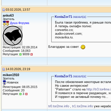
03.02.2026, 13:57
anko63
KostaZor71
сказал(a):
Зритель
Была такая проблема, я раньше поль
Душа Форума
А теперь онлафн полно:
convertio.co;
audio-convert.com;
movavika.ru.
Благодарю за совет .
Регистрация: 02.09.2014
Сообщения: 18,063
Репутация:
9009
14.03.2026, 23:19
miken1910
KostaZor71
сказал(a):
Зритель
После обновления некоторые встали 
Новичок
Но самое интересное!
Регистрация: 08.05.2015
"Работает" стало на
http://tr3.tor4m
Сообщения: 20
Я появился в перечне раздающих, хо
Репутация:
3
И торрент не активный почему-то...
tr0.tor2me.info
,
tr1.tor2me.info
уже нерабоч