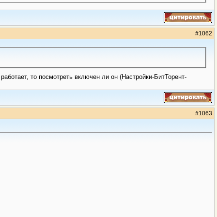
#
1062
работает, то посмотреть включен ли он (Настройки-БитТорент-
#
1063