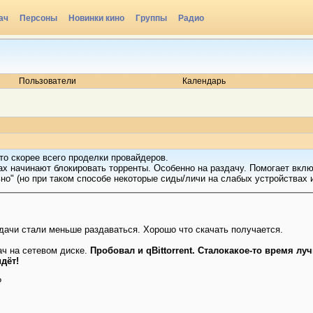
ач
Персоны
Новинки кино
Группы
Радио
Пользователи
Календарь
это скорее всего проделки провайдеров.
ах начинают блокировать торренты. Особенно на раздачу. Помогает вкл
о" (но при таком способе некоторые сиды/личи на слабых устройствах и
дачи стали меньше раздаваться. Хорошо что скачать получается.
ач на сетевом диске.
Пробовал и qBittorrent. Сталокакое-то время лу
дёт!
?