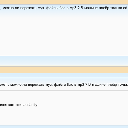
, можно ли пережать муз. файлы flac в мр3 ? В машине плейр только cd 
Кто подскажет , можно ли пере
ся кажется audacity...