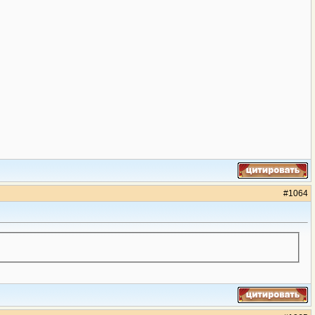
#
1064