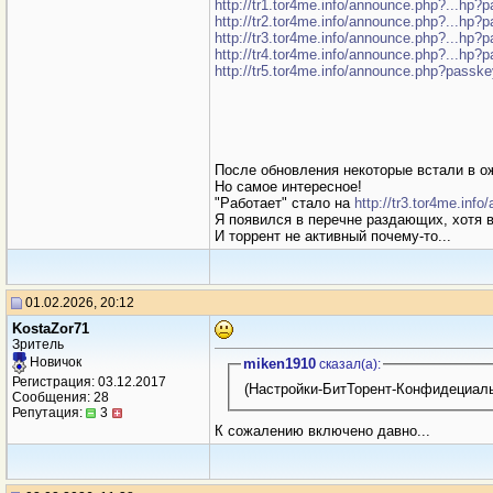
http://tr1.tor4me.info/announce.php?...hp?
http://tr2.tor4me.info/announce.php?...hp?
http://tr3.tor4me.info/announce.php?...hp?
http://tr4.tor4me.info/announce.php?...hp?
http://tr5.tor4me.info/announce.php?passk
После обновления некоторые встали в ож
Но самое интересное!
"Работает" стало на
http://tr3.tor4me.in
Я появился в перечне раздающих, хотя в
И торрент не активный почему-то...
01.02.2026, 20:12
KostaZor71
Зритель
Новичок
miken1910
сказал(a):
Регистрация: 03.12.2017
(Настройки-БитТорент-Конфидециал
Сообщения: 28
Репутация:
3
К сожалению включено давно...