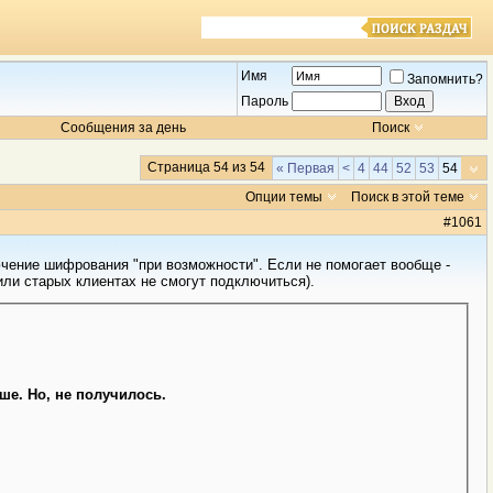
Имя
Запомнить?
Пароль
Сообщения за день
Поиск
Страница 54 из 54
« Первая
<
4
44
52
53
54
Опции темы
Поиск в этой теме
#
1061
ючение шифрования "при возможности". Если не помогает вообще -
ли старых клиентах не смогут подключиться).
чше. Но, не получилось.