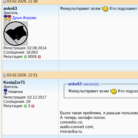
03.02.2026, 11:38
anko63
Физкультпривет всем !
Кто подскажет 
Зритель
Душа Форума
Регистрация: 02.09.2014
Сообщения: 18,063
Репутация:
9009
03.02.2026, 12:51
KostaZor71
anko63
сказал(a):
Зритель
Физкультпривет всем !
Новичок
Регистрация: 03.12.2017
Сообщения: 28
Репутация:
3
Была такая проблема, я раньше пользовал
А теперь онлафн полно:
convertio.co;
audio-convert.com;
movavika.ru.