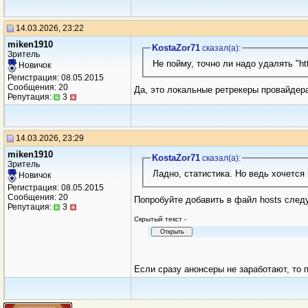
14.03.2026, 23:22
miken1910
KostaZor71
сказал(a):
Зритель
Не пойму, точно ли надо удалять "http
Новичок
Регистрация: 08.05.2015
Сообщения: 20
Да, это локальные ретрекеры провайдера
Репутация:
3
14.03.2026, 23:29
miken1910
KostaZor71
сказал(a):
Зритель
Ладно, статистика. Но ведь хочется
Новичок
Регистрация: 08.05.2015
Сообщения: 20
Попробуйте добавить в файл hosts след
Репутация:
3
Cкрытый текст -
Если сразу анонсеры не заработают, то 