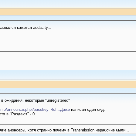
зовался кажется audacity...
в ожидания, некоторые "unregistered"
e.info/announce.php?passkey=4cf...Даже
написан один сид.
тя в "Раздают" - 0.
ие анонсеры, хотя странно почему в Transmission нерабочие были...