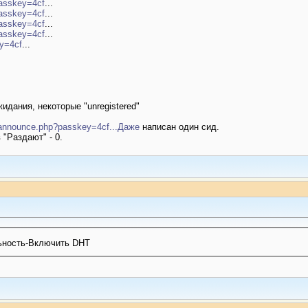
passkey=4cf
...
passkey=4cf
...
passkey=4cf
...
passkey=4cf
...
ey=4cf
...
идания, некоторые "unregistered"
fo/announce.php?passkey=4cf...Даже
написан один сид.
 "Раздают" - 0.
ьность-Включить DHT