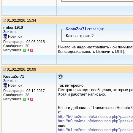
01.02.2026, 15:34
miken1910
KostaZor71
сказал(a):
Зритель
Как настроить?
Новичок
Регистрация: 08.05.2015
Сообщения: 20
Ничего не надо настраивать - он по-умо
Репутация:
3
Конфидециальность-Включить DHT).
01.02.2026, 20:09
KostaZor71
Зритель
Так интересно!
Новичок
Смотрю приходят сообщения, которые ра
Регистрация: 03.12.2017
Хотя и работает написано.
Сообщения: 28
Репутация:
3
Взял и добавил в "Transmission Remote
к:
http://tr0.tor2me.info/announce.php?passk
http://tr0.tor4me.info/announce.php?passk
ещё:
http://tr1.tor2me.info/announce.php?passk