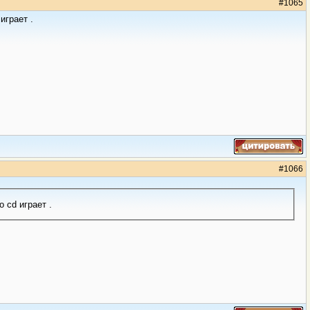
#
1065
играет .
#
1066
жать муз. файлы flac в мр3 ? В машине плейр только cd играет .