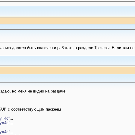
лчанию должен быть включен и работать в разделе Трекеры. Если там не 
здаю, но меня не видно на раздаче.
 GUI" с соответствующим паскеем
ey=4cf
...
ey=4cf
...
ey=4cf
...