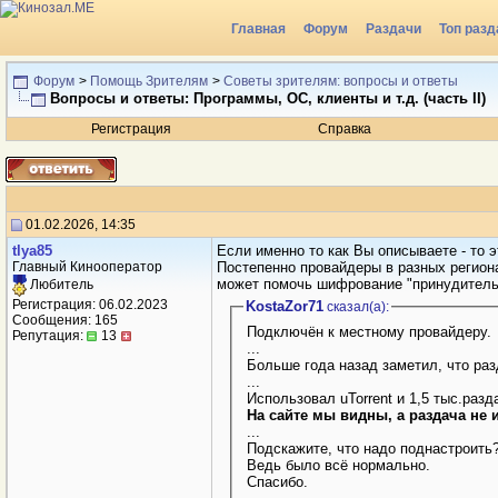
Главная
Форум
Раздачи
Топ разд
Форум
>
Помощь Зрителям
>
Советы зрителям: вопросы и ответы
Вопросы и ответы: Программы, ОС, клиенты и т.д. (часть II)
Регистрация
Справка
01.02.2026, 14:35
tlya85
Если именно то как Вы описываете - то 
Главный Кинооператор
Постепенно провайдеры в разных регион
может помочь шифрование "принудительн
Любитель
Регистрация: 06.02.2023
KostaZor71
сказал(a):
Сообщения: 165
Подключён к местному провайдеру.
Репутация:
13
...
Больше года назад заметил, что раз
...
Использовал uTorrent и 1,5 тыс.разд
На сайте мы видны, а раздача не и
...
Подскажите, что надо поднастроить
Ведь было всё нормально.
Спасибо.