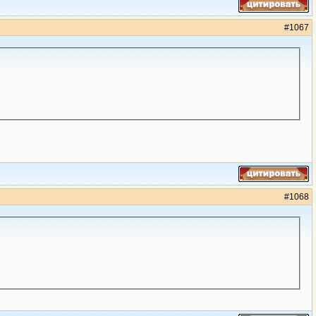
#
1067
#
1068