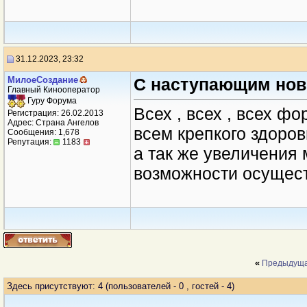
31.12.2023, 23:32
МилоеСоздание
С наступающим но
Главный Кинооператор
Гуру Форума
Всех , всех , всех 
Регистрация: 26.02.2013
Адрес: Страна Ангелов
всем крепкого здоров
Сообщения: 1,678
Репутация:
1183
а так же увеличения
возможности осущест
«
Предыдуща
Здесь присутствуют: 4
(пользователей - 0 , гостей - 4)