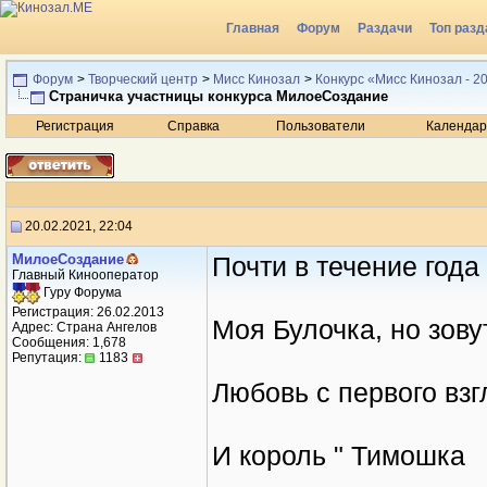
Главная
Форум
Раздачи
Топ разд
Радио
Форум
>
Творческий центр
>
Мисс Кинозал
>
Конкурс «Мисс Кинозал - 2
Страничка участницы конкурса МилоеСоздание
Регистрация
Справка
Пользователи
Календар
20.02.2021, 22:04
МилоеСоздание
Почти в течение года
Главный Кинооператор
Гуру Форума
Регистрация: 26.02.2013
Моя Булочка, но зову
Адрес: Страна Ангелов
Сообщения: 1,678
Репутация:
1183
Любовь с первого взг
И король " Тимошка