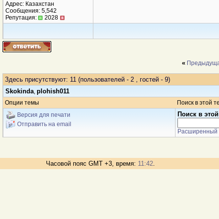
Адрес: Казахстан
Сообщения: 5,542
Репутация:
2028
«
Предыдуща
Здесь присутствуют: 11
(пользователей - 2 , гостей - 9)
Skokinda
plohish011
,
Опции темы
Поиск в этой т
Поиск в этой
Версия для печати
Отправить на email
Расширенный 
Часовой пояс GMT +3, время:
11:42
.