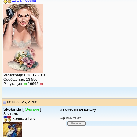
Душа Форума
Регистрация: 26.12.2016
Сообщения: 13,596
Репутация:
16662
08.06.2026, 21:08
Skokinda
[
Онлайн
]
и почёсывая шишку
Зритель
Cкрытый текст -
Великий Гуру