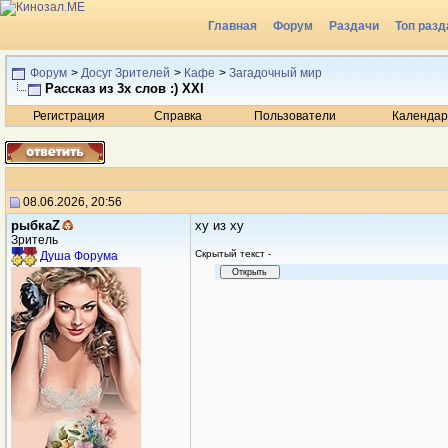
Главная
Форум
Раздачи
Топ разд
Радио
Форум
>
Досуг Зрителей
>
Кафе
>
Загадочный мир
Рассказ из 3х слов :) XXI
Регистрация
Справка
Пользователи
Календар
08.06.2026, 20:56
рыбкаZ
ху из ху
Зритель
Cкрытый текст -
Душа Форума