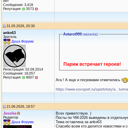
нет
Сообщения: 3,418
Репутация:
3573
31.05.2026, 20:30
anko63
Аstarot999
сказал(a):
Зритель
Душа Форума
Париж встречает героев!
Регистрация: 02.09.2014
Сообщения: 18,057
Репутация:
9007
Ага ! А еще и погромами отметились !
https://www.sovsport.ru/sportstory/a...turma
21.06.2026, 18:57
Jеssikа
Всех приветствую. )
Редактор
Посты по ЧМ-2026 выведены в отдельну
Тема оставлена за anko63.
Душа Форума
Спасибо всем кто делится новостями и с