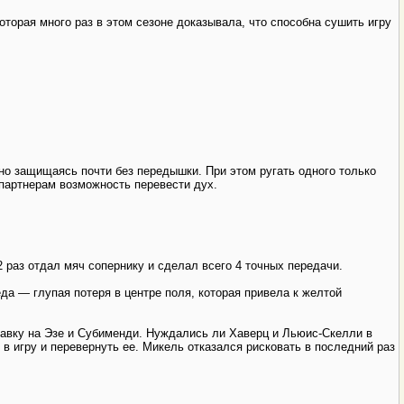
торая много раз в этом сезоне доказывала, что способна сушить игру
о защищаясь почти без передышки. При этом ругать одного только
 партнерам возможность перевести дух.
2 раз отдал мяч сопернику и сделал всего 4 точных передачи.
а — глупая потеря в центре поля, которая привела к желтой
авку на Эзе и Субименди. Нуждались ли Хаверц и Льюис-Скелли в
 в игру и перевернуть ее. Микель отказался рисковать в последний раз