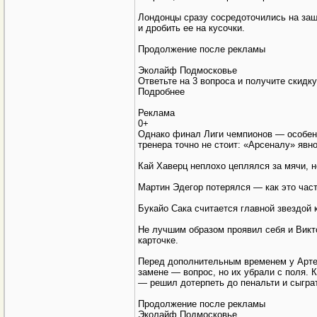
Лондонцы сразу сосредоточились на защи
и дробить ее на кусочки.
Продолжение после рекламы
Эколайф Подмосковье
Ответьте на 3 вопроса и получите скидк
Подробнее
Реклама
0+
Однако финал Лиги чемпионов — особенн
тренера точно не стоит: «Арсеналу» явн
Кай Хаверц неплохо цеплялся за мячи, н
Мартин Эдегор потерялся — как это час
Букайо Сака считается главной звездой 
Не лучшим образом проявил себя и Викт
карточке.
Перед дополнительным временем у Артет
замене — вопрос, но их убрали с поля. К
— решил дотерпеть до пенальти и сыгра
Продолжение после рекламы
Эколайф Подмосковье