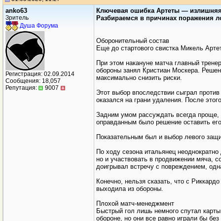
anko63
Ключевая ошибка Артеты — излишняя 
Зритель
Разбираемся в причинах поражения 
Душа Форума
Оборонительный состав
Еще до стартового свистка Микель Арте
При этом накануне матча главный тренер
обороны занял Кристиан Москера. Решен
Регистрация: 02.09.2014
максимально снизить риски.
Сообщения: 18,057
Репутация:
9007
Этот выбор впоследствии сыграл против 
оказался на грани удаления. После этог
Задним умом рассуждать всегда проще, 
оправданным было решение оставить его 
Показательным был и выбор левого защи
По ходу сезона итальянец неоднократно
но и участвовать в продвижении мяча, 
доигрывал встречу с повреждением, одн
Конечно, нельзя сказать, что с Риккард
выходила из обороны.
Плохой матч-менеджмент
Быстрый гол лишь немного спутал карты 
обороне, но они все равно играли бы без