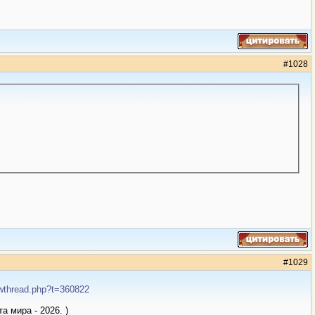
#
1028
#
1029
howthread.php?t=360822
 мира - 2026. )