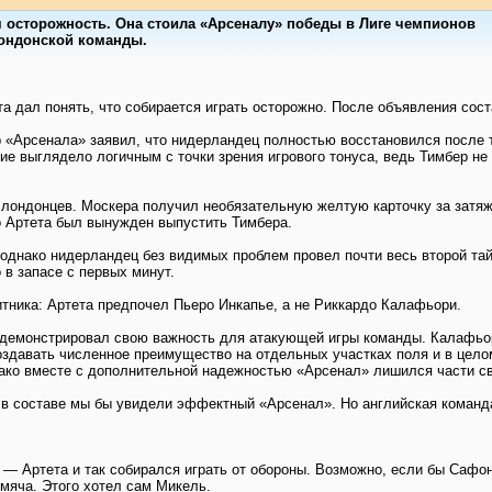
осторожность. Она стоила «Арсеналу» победы в Лиге чемпионов
лондонской команды.
та дал понять, что собирается играть осторожно. После объявления сос
 «Арсенала» заявил, что нидерландец полностью восстановился после т
ие выглядело логичным с точки зрения игрового тонуса, ведь Тимбер не
лондонцев. Москера получил необязательную желтую карточку за затяжк
о Артета был вынужден выпустить Тимбера.
однако нидерландец без видимых проблем провел почти весь второй тай
в запасе с первых минут.
тника: Артета предпочел Пьеро Инкапье, а не Риккардо Калафьори.
 демонстрировал свою важность для атакующей игры команды. Калафьор
создавать численное преимущество на отдельных участках поля и в цело
ако вместе с дополнительной надежностью «Арсенал» лишился части св
о в составе мы бы увидели эффектный «Арсенал». Но английская команд
— Артета и так собирался играть от обороны. Возможно, если бы Сафон
 мяча. Этого хотел сам Микель.