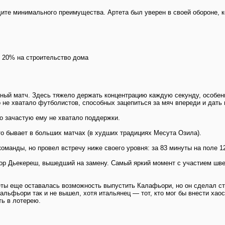
те минимального преимущества. Артета был уверен в своей обороне, ко
у 20% на строительство дома
ый матч. Здесь тяжело держать концентрацию каждую секунду, особенн
о не хватало футболистов, способных зацепиться за мяч впереди и дать
о зачастую ему не хватало поддержки.
то бывает в больших матчах (в худших традициях Месута Озила).
команды, но провел встречу ниже своего уровня: за 83 минуты на поле 1
ор Дьекереш, вышедший на замену. Самый яркий момент с участием швед
ы еще оставалась возможность выпустить Калафьори, но он сделал ст
альфьори так и не вышел, хотя итальянец — тот, кто мог бы внести хаос
ть в лотерею.