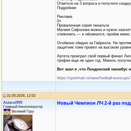
Ответьте на 3 вопроса и получите скидк
Подробнее
Реклама
0+
Проваленная серия пенальти
Матвея Сафонова можно и нужно хвалить
спижонить — и облажался, пробив мимо.
Особенно обидно за Габриэла. На протяж
защитник тоже провел на высоком уровне
Артета проиграл свой первый финал Лиги
трофеи еще не один год. Микель получи
Вот знал я ,что Лондонский омнибус н
https://sportmail.ru/news/football-eurocup
31.05.2026, 12:02
Аstarot999
Новый Чемпион ЛЧ 2-й раз под
Главный Кинооператор
Великий Гуру