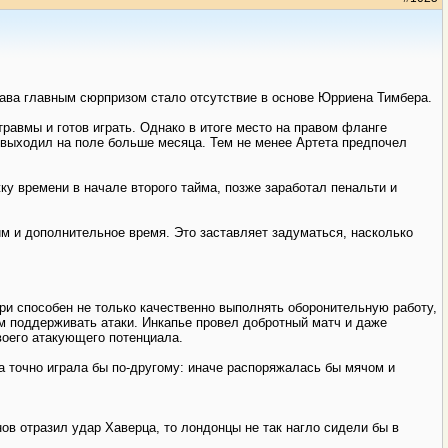
тава главным сюрпризом стало отсутствие в основе Юрриена Тимбера.
равмы и готов играть. Однако в итоге место на правом фланге
 выходил на поле больше месяца. Тем не менее Артета предпочел
у времени в начале второго тайма, позже заработал пенальти и
м и дополнительное время. Это заставляет задуматься, насколько
и способен не только качественно выполнять оборонительную работу,
м поддерживать атаки. Инкапье провел добротный матч и даже
оего атакующего потенциала.
а точно играла бы по-другому: иначе распоряжалась бы мячом и
ов отразил удар Хаверца, то лондонцы не так нагло сидели бы в