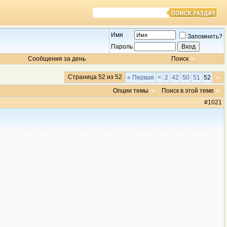
Имя
Запомнить?
Пароль
Сообщения за день
Поиск
Страница 52 из 52
« Первая
<
2
42
50
51
52
Опции темы
Поиск в этой теме
#
1021