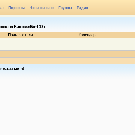
ач
Персоны
Новинки кино
Группы
Радио
лоса на КинозалБет! 18+
Пользователи
Календарь
ческий матч!