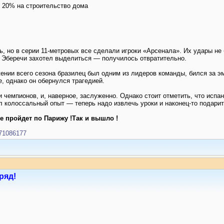
у 20% на строительство дома
, но в серии 11-метровых все сделали игроки «Арсенала». Их удары не
 Эберечи захотел выделиться — получилось отвратительно.
ении всего сезона бразилец был одним из лидеров команды, бился за э
, однако он обернулся трагедией.
 чемпионов, и, наверное, заслуженно. Однако стоит отметить, что испан
л колоссальный опыт — теперь надо извлечь уроки и наконец-то подари
е пройдет по Парижу !Так и вышло !
s/71086177
ряд!