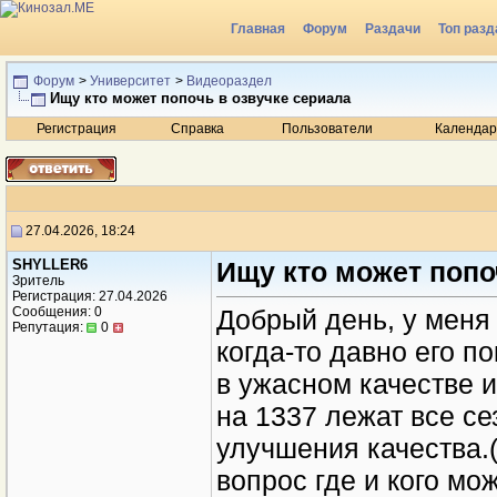
Главная
Форум
Раздачи
Топ разд
Радио
Форум
>
Университет
>
Видеораздел
Ищу кто может попочь в озвучке сериала
Регистрация
Справка
Пользователи
Календар
27.04.2026, 18:24
SHYLLER6
Ищу кто может попо
Зритель
Регистрация: 27.04.2026
Сообщения: 0
Добрый день, у меня 
Репутация:
0
когда-то давно его п
в ужасном качестве и
на 1337 лежат все с
улучшения качества.(
вопрос где и кого мож