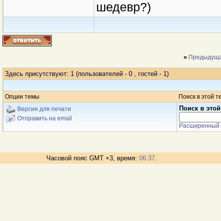
шедевр?)
«
Предыдуща
Здесь присутствуют: 1
(пользователей - 0 , гостей - 1)
Опции темы
Поиск в этой т
Поиск в этой
Версия для печати
Отправить на email
Расширенный 
Часовой пояс GMT +3, время:
06:37
.