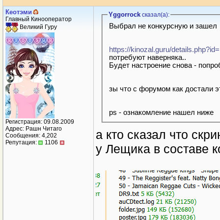
Кеотэми
Yggorrock
сказал(a):
Главный Кинооператор
Выбрал не конкурсную и зашел
Великий Гуру
https://kinozal.guru/details.php?i
потребуют наверняка..
Будет настроение снова - попро
ps - ознакомление нашел ниже
Регистрация: 09.08.2009
Адрес: Рашн Читаго
а кто сказал что скр
Сообщения: 4,202
Репутация:
1106
у Лещика в составе к