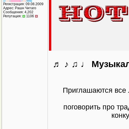
Регистрация: 09.08.2009
Адрес: Рашн Читаго
Сообщения: 4,202
Репутация:
1106
♬ ♪ ♫
♩
Музыкал
Приглашаются все 
поговорить про тр
конк