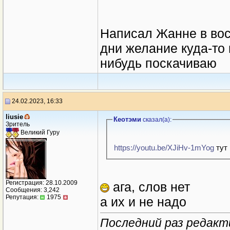
Написал Жанне в воск
дни желание куда-то
нибудь поскачиваю
24.02.2023, 16:33
liusie
Кеотэми
сказал(a):
Зритель
Великий Гуру
https://youtu.be/XJiHv-1mYog
тут 
Регистрация: 28.10.2009
ага, слов нет
Сообщения: 3,242
Репутация:
1975
а их и не надо
Последний раз редактир