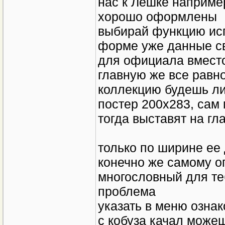
нас к Лешке например
хорошо оформлены
выбирай функцию исп
форме уже данные св
для официала вместо
главную же все равно
коллекцию будешь ли
постер 200х283, сам 
тогда выставят на гл
только по ширине ее 
конечно же самому оп
многословный для те
проблема
указать в меню озна
с кобуза качал можешь