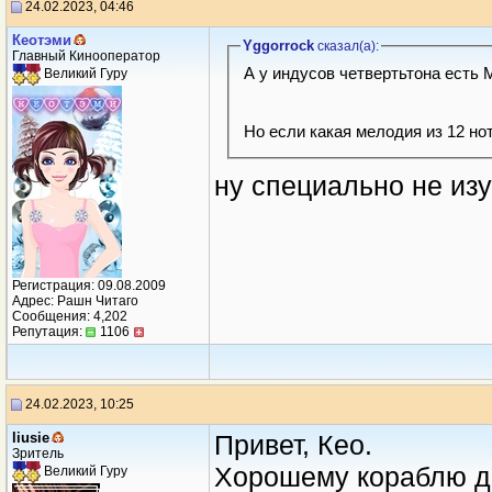
24.02.2023, 04:46
Кеотэми
Yggorrock
сказал(a):
Главный Кинооператор
А у индусов четвертьтона есть 
Великий Гуру
Но если какая мелодия из 12 но
ну специально не из
Регистрация: 09.08.2009
Адрес: Рашн Читаго
Сообщения: 4,202
Репутация:
1106
24.02.2023, 10:25
liusie
Привет, Кео.
Зритель
Хорошему кораблю д
Великий Гуру