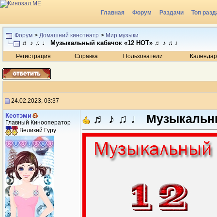
Главная
Форум
Раздачи
Топ разд
Радио
Форум
>
Домашний кинотеатр
>
Мир музыки
♬ ♪ ♫ ♩ Музыкальный кабачок «12 НОТ» ♬ ♪ ♫ ♩
Регистрация
Справка
Пользователи
Календар
24.02.2023, 03:37
Кеотэми
♬ ♪ ♫ ♩ Музыкальны
Главный Кинооператор
Великий Гуру