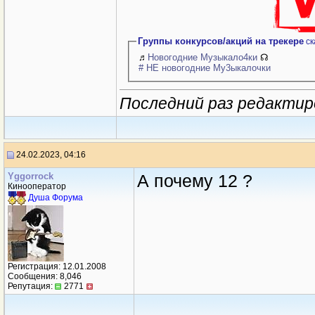
Группы конкурсов/акций на трекере
ск
♬
Новогодние Музыкало4ки
☊
# НЕ новогодние Му3ыкалочки
Последний раз редактир
24.02.2023, 04:16
Yggorrock
А почему 12 ?
Кинооператор
Душа Форума
Регистрация: 12.01.2008
Сообщения: 8,046
Репутация:
2771