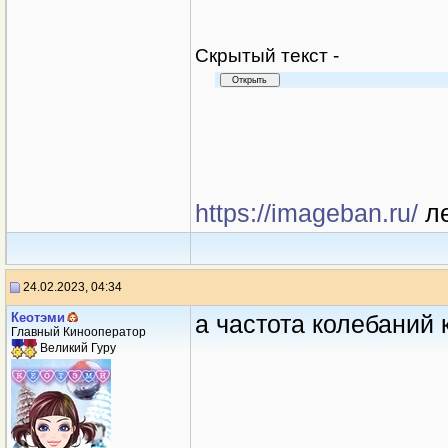
Cкрытый текст -
https://imageban.ru/
ле
24.02.2023, 04:34
Кеотэми
а частота колебаний
Главный Кинооператор
Великий Гуру