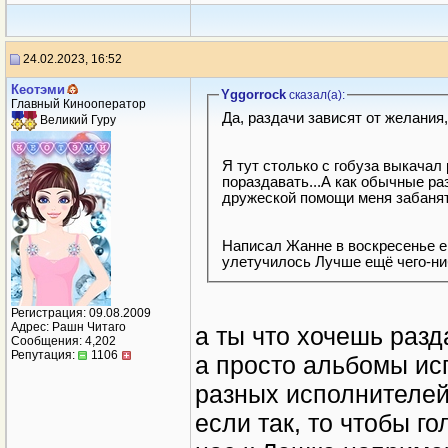
24.02.2023, 16:52
Кеотэми
Yggorrock
сказал(a):
Главный Кинооператор
Да, раздачи зависят от желания,
Великий Гуру
Я тут столько с гобуза выкачал 
пораздавать...А как обычные раз
Написал Жанне в воскресенье ещ
улетучилось Лучше ещё чего-н
Регистрация: 09.08.2009
Адрес: Рашн Читаго
а ты что хочешь разд
Сообщения: 4,202
Репутация:
1106
а просто альбомы и
разных исполнителе
если так, то чтобы г