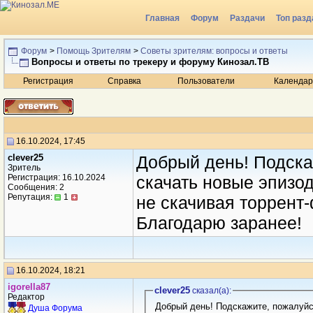
Главная
Форум
Раздачи
Топ разд
Радио
Форум
>
Помощь Зрителям
>
Советы зрителям: вопросы и ответы
Вопросы и ответы по трекеру и форуму Кинозал.ТВ
Регистрация
Справка
Пользователи
Календар
16.10.2024, 17:45
clever25
Добрый день! Подска
Зритель
Регистрация: 16.10.2024
скачать новые эпизод
Сообщения: 2
Репутация:
1
не скачивая торрент-
Благодарю заранее!
16.10.2024, 18:21
igorella87
clever25
сказал(a):
Редактор
Добрый день! Подскажите, пожалуйст
Душа Форума