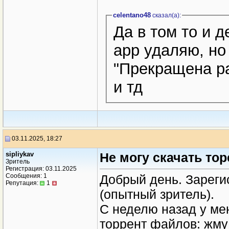
celentano48
сказал(a):
Да в том то и д
арр удаляю, но
"Прекращена ра
и тд
03.11.2025, 18:27
sipliykav
Не могу скачать то
Зритель
Регистрация: 03.11.2025
Сообщения: 1
Добрый день. Зареги
Репутация:
1
(опытный зритель).
С неделю назад у ме
торрент файлов: жму 