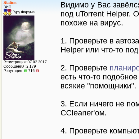
Statics
Видимо у Вас завёлс
ВИП
под uTorrent Helper. 
Гуру Форума
похоже на вирус.
1. Проверьте в автоза
Helper или что-то по
Регистрация: 07.02.2017
2. Проверьте
планир
Сообщения: 2,179
Репутация:
716
есть что-то подобное
всякие "помощники".
3. Если ничего не по
CCleaner'ом.
4. Проверьте компью