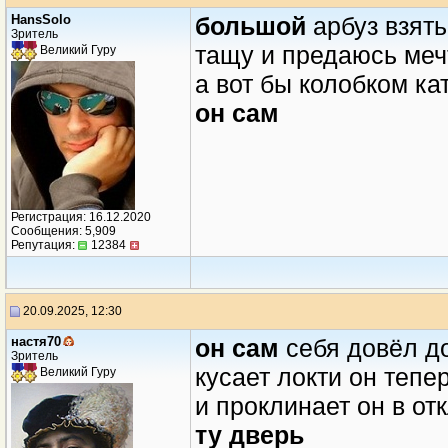
HansSolo
большой
арбуз взят
Зритель
тащу и предаюсь ме
Великий Гуру
а вот бы колобком ка
он сам
Регистрация: 16.12.2020
Сообщения: 5,909
Репутация:
12384
20.09.2025, 12:30
настя70
он сам
себя довёл д
Зритель
кусает локти он тепе
Великий Гуру
и проклинает он в от
ту дверь