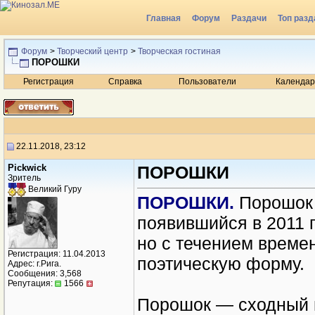
Главная
Форум
Раздачи
Топ разд
Радио
Форум
>
Творческий центр
>
Творческая гостиная
ПОРОШКИ
Регистрация
Справка
Пользователи
Календар
22.11.2018, 23:12
Рickwick
ПОРОШКИ
Зритель
Великий Гуру
ПОРОШКИ.
Порошок 
появившийся в 2011 
но с течением време
Регистрация: 11.04.2013
поэтическую форму.
Адрес: г.Рига.
Сообщения: 3,568
Репутация:
1566
Порошок — сходный п