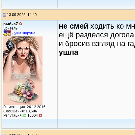
13.09.2025, 14:40
рыбкаZ
не смей
ходить ко мн
Зритель
ещё разделся догола
Душа Форума
и бросив взгляд на г
ушла
Регистрация: 26.12.2016
Сообщения: 13,596
Репутация:
16664