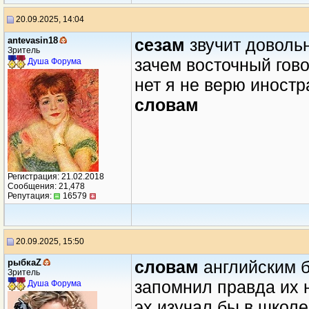
20.09.2025, 14:04
antevasin18
сезам
звучит доволь
Зритель
зачем восточный гов
Душа Форума
нет я не верю иност
словам
Регистрация: 21.02.2018
Сообщения: 21,478
Репутация:
16579
20.09.2025, 15:50
рыбкаZ
словам
английским 
Зритель
запомнил правда их 
Душа Форума
эх изучал бы в школ