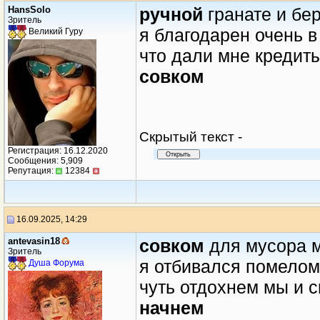
HansSolo
ручной
гранате и бе
Зритель
я благодарен очень в
Великий Гуру
что дали мне кредиты
совком
Cкрытый текст -
Регистрация: 16.12.2020
Сообщения: 5,909
Репутация:
12384
16.09.2025, 14:29
antevasin18
совком
для мусора 
Зритель
я отбивался помелом
Душа Форума
чуть отдохнем мы и 
начнем