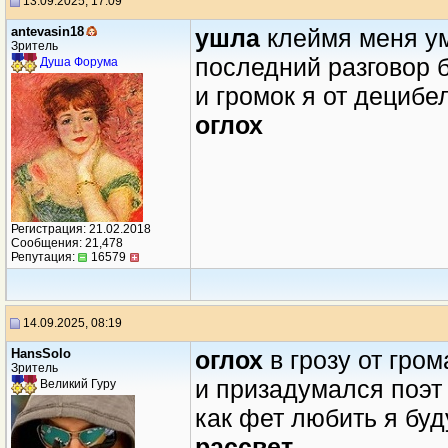
13.09.2025, 17:09
antevasin18
ушла
клеймя меня у
Зритель
последний разговор 
Душа Форума
и громок я от децибе
оглох
Регистрация: 21.02.2018
Сообщения: 21,478
Репутация:
16579
14.09.2025, 08:19
HansSolo
оглох
в грозу от гром
Зритель
и призадумался поэт
Великий Гуру
как фет любить я бу
рассвет