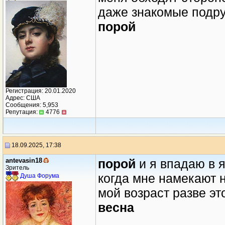
даже знакомые подру
порой
Регистрация: 20.01.2020
Адрес: США
Сообщения: 5,953
Репутация:
4776
18.09.2025, 17:38
antevasin18
порой
и я впадаю в 
Зритель
когда мне намекают 
Душа Форума
мой возраст разве эт
весна