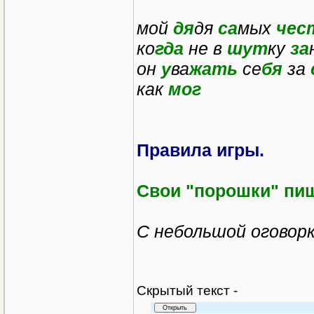
мой
дя
дя
са
мых
чес
ко
гда
не в
шут
ку
за
он
у
ва
жать
се
бя
за
как
мог
Правила игры.
Свои "порошки" пиш
С небольшой оговорк
Cкрытый текст -