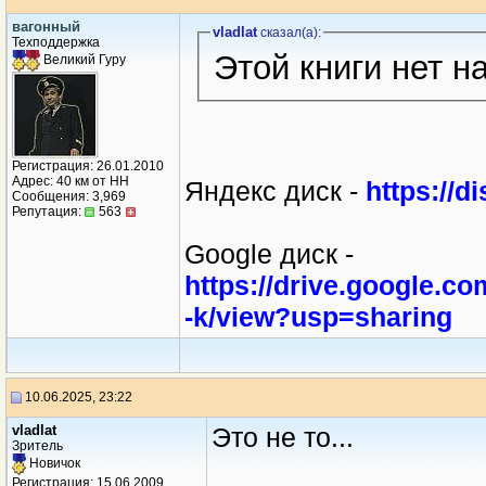
вагонный
vladlat
сказал(a):
Техподдержка
Этой книги нет на
Великий Гуру
Регистрация: 26.01.2010
Адрес: 40 км от НН
Яндекс диск -
https://
Сообщения: 3,969
Репутация:
563
Google диск -
https://drive.google.
-k/view?usp=sharing
10.06.2025, 23:22
vladlat
Это не то...
Зритель
Новичок
Регистрация: 15.06.2009