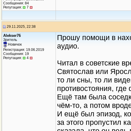
Сообщения: 84
Репутация:
7
29.11.2025, 22:38
Alekser76
Прошу помощи в нахо
Зритель
аудио.
Новичок
Регистрация: 19.06.2019
Сообщения: 19
Репутация:
4
Читал в советские в
Святослав или Яросл
то ли сны, то ли вид
противостояния, где
Ещё там была соседк
чём-то, а потом врод
И ещё был эпизод, ко
за этого пропустил к
сказала, что он ведь