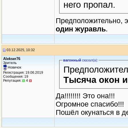
него пропал.
Предположительно, 
один журавль
.
03.12.2025, 10:32
Alekser76
вагонный
сказал(a):
Зритель
Предположител
Новичок
Регистрация: 19.06.2019
Сообщения: 19
Тысяча окон 
Репутация:
4
Да!!!!!!!! Это она!!!
Огромное спасибо!!!
Пошёл окунаться в д