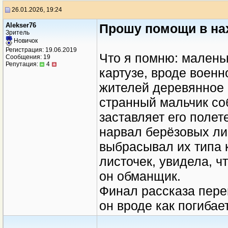
26.01.2026, 19:24
Alekser76
Прошу помощи в нах
Зритель
Новичок
Регистрация: 19.06.2019
Что я помню: малень
Сообщения: 19
Репутация:
4
картузе, вроде военн
жителей деревянное к
странный мальчик со
заставляет его полет
нарвал берёзовых лис
выбрасывал их типа к
листочек, увидела, чт
он обманщик.
Финал рассказа перен
он вроде как погибае