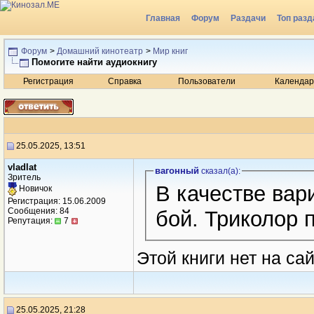
Главная
Форум
Раздачи
Топ разд
Радио
Форум
>
Домашний кинотеатр
>
Мир книг
Помогите найти аудиокнигу
Регистрация
Справка
Пользователи
Календар
25.05.2025, 13:51
vladlat
вагонный
сказал(a):
Зритель
В качестве вар
Новичок
Регистрация: 15.06.2009
Сообщения: 84
бой. Триколор 
Репутация:
7
Этой книги нет на сай
25.05.2025, 21:28