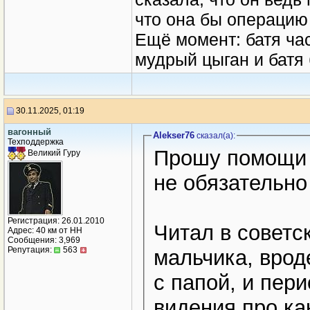
что она бы операцию
Ещё момент: батя ча
мудрый цыган и батя 
30.11.2025, 01:19
вагонный
Alekser76
сказал(a):
Техподдержка
Прошу помощи в
Великий Гуру
не обязательно
Регистрация: 26.01.2010
Читал в советс
Адрес: 40 км от НН
Сообщения: 3,969
Репутация:
563
мальчика, врод
с папой, и пери
видения про ка