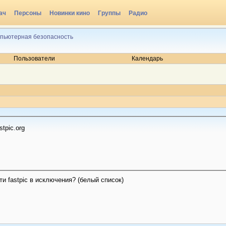
ач
Персоны
Новинки кино
Группы
Радио
пьютерная безопасность
Пользователи
Календарь
tpic.org
и fastpic в исключения? (белый список)