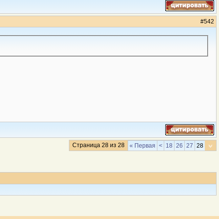
#
542
Страница 28 из 28
« Первая
<
18
26
27
28