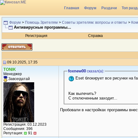
Главная
Форум
Раздачи
Топ разд
Форум
>
Помощь Зрителям
>
Советы зрителям: вопросы и ответы
>
Ком
Антивирусные программы...
Регистрация
Справка
09.10.2025, 17:35
TONIK
foxnew00
сказал(a):
Менеджер
Eset блокирует все рисунки на fas
Завсегдатай
Как вылечить?
С отключенным заходит...
Пробовали в настройках программы внест
Регистрация: 03.12.2023
Сообщения: 396
Репутация:
91