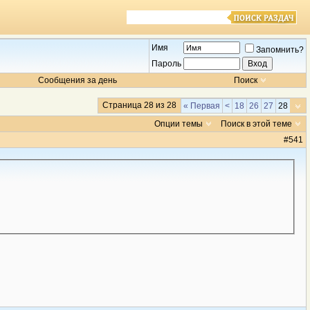
Имя
Запомнить?
Пароль
Сообщения за день
Поиск
Страница 28 из 28
« Первая
<
18
26
27
28
Опции темы
Поиск в этой теме
#
541