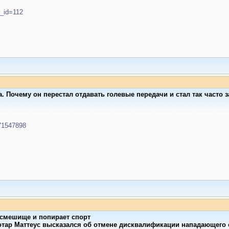
er_id=112
 Почему он перестал отдавать голевые передачи и стал так часто 
/71547898
осмешище и попирает спорт
тар Маттеус высказался об отмене дисквалификации нападающего с