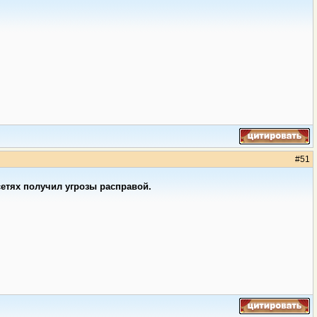
#
51
етях получил угрозы расправой.