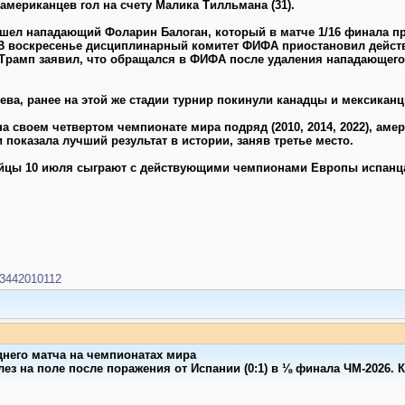
У американцев гол на счету Малика Тилльмана (31).
шел нападающий Фоларин Балоган, который в матче 1/16 финала п
. В воскресенье дисциплинарный комитет ФИФА приостановил дейст
Трамп заявил, что обращался в ФИФА после удаления нападающего,
ева, ранее на этой же стадии турнир покинули канадцы и мексиканц
а своем четвертом чемпионате мира подряд (2010, 2014, 2022), ам
 показала лучший результат в истории, заняв третье место.
гийцы 10 июля сыграют с действующими чемпионами Европы испанц
823442010112
днего матча на чемпионатах мира
лез на поле после поражения от Испании (0:1) в ⅛ финала ЧМ-2026.