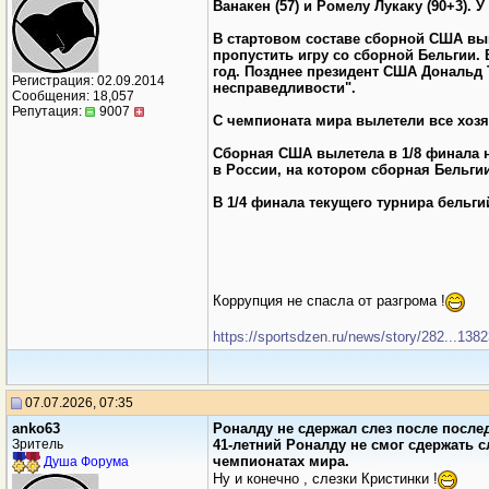
Ванакен (57) и Ромелу Лукаку (90+3). 
В стартовом составе сборной США вы
пропустить игру со сборной Бельгии
год. Позднее президент США Дональд 
Регистрация: 02.09.2014
несправедливости".
Сообщения: 18,057
Репутация:
9007
С чемпионата мира вылетели все хозя
Сборная США вылетела в 1/8 финала н
в России, на котором сборная Бельгии
В 1/4 финала текущего турнира бель
Коррупция не спасла от разгрома !
https://sportsdzen.ru/news/story/282...13
07.07.2026, 07:35
anko63
Роналду не сдержал слез после после
Зритель
41-летний Роналду не смог сдержать с
чемпионатах мира.
Душа Форума
Ну и конечно , слезки Кристинки !