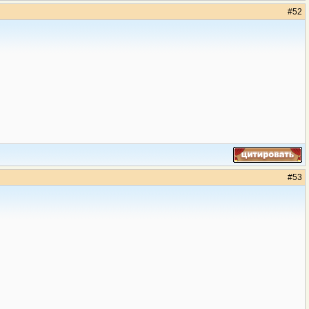
#
52
#
53