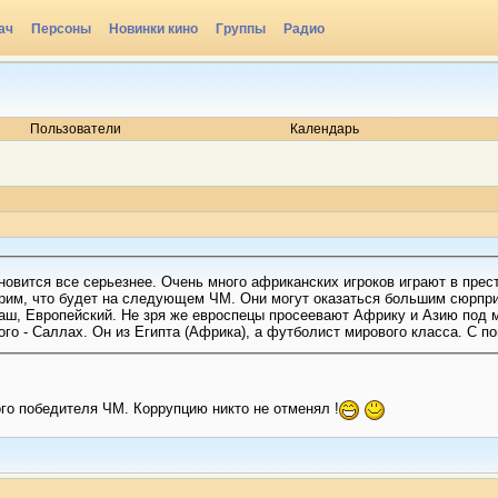
ач
Персоны
Новинки кино
Группы
Радио
Пользователи
Календарь
новится все серьезнее. Очень много африканских игроков играют в прест
трим, что будет на следующем ЧМ. Они могут оказаться большим сюрпр
наш, Европейский. Не зря же евроспецы просеевают Африку и Азию под м
го - Саллах. Он из Египта (Африка), а футболист мирового класса. С по
ого победителя ЧМ. Коррупцию никто не отменял !