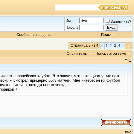
Имя
Запомнить?
Пароль
Сообщения за день
Поиск
Страница 3 из 4
<
1
2
3
4
>
Опции темы
Поиск в этой теме
#
41
ижных европейских клубах. Это значит, что потенциал у них есть.
изом. Я смотрел примерно 65% матчей. Мне интересен их футбол
елкое ситечко, находя новых звезд.
правкой +
#
42