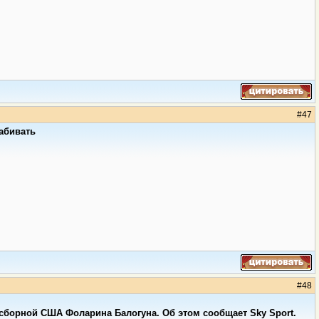
#
47
забивать
#
48
борной США Фоларина Балогуна. Об этом сообщает Sky Sport.