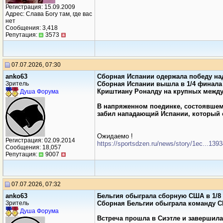
Регистрация: 15.09.2009
Адрес: Слава Богу там, где вас
нет
Сообщения: 3,418
Репутация:
3573
07.07.2026, 07:30
anko63
Сборная Испании одержала победу на
Зритель
Сборная Испании вышла в 1/4 финала 
Криштиану Роналду на крупных между
Душа Форума
В напряженном поединке, состоявшем
забил нападающий Испании, который с
Ожидаемо !
Регистрация: 02.09.2014
https://sportsdzen.ru/news/story/1ec...13
Сообщения: 18,057
Репутация:
9007
07.07.2026, 07:32
anko63
Бельгия обыграла сборную США в 1/8 
Зритель
Сборная Бельгии обыграла команду СШ
Душа Форума
Встреча прошла в Сиэтле и завершилас