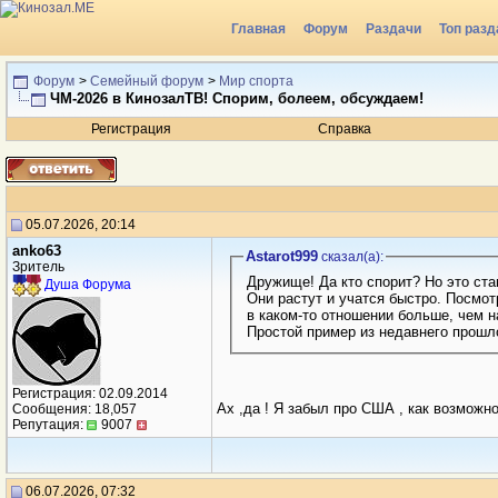
Главная
Форум
Раздачи
Топ разд
Форум
>
Семейный форум
>
Мир спорта
ЧМ‑2026 в КинозалТВ! Спорим, болеем, обсуждаем!
Регистрация
Справка
05.07.2026, 20:14
anko63
Аstarot999
сказал(a):
Зритель
Дружище! Да кто спорит? Но это ста
Душа Форума
Они растут и учатся быстро. Посмо
в каком-то отношении больше, чем 
Простой пример из недавнего прошло
Регистрация: 02.09.2014
Ах ,да ! Я забыл про США , как возможн
Сообщения: 18,057
Репутация:
9007
06.07.2026, 07:32