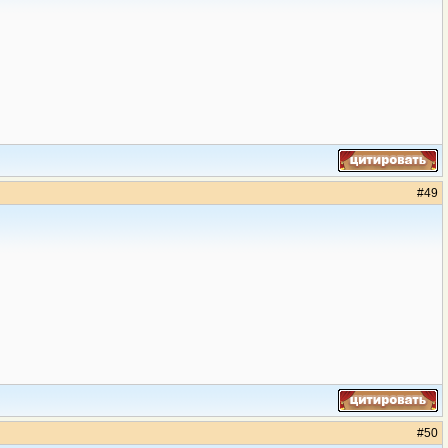
#
49
#
50