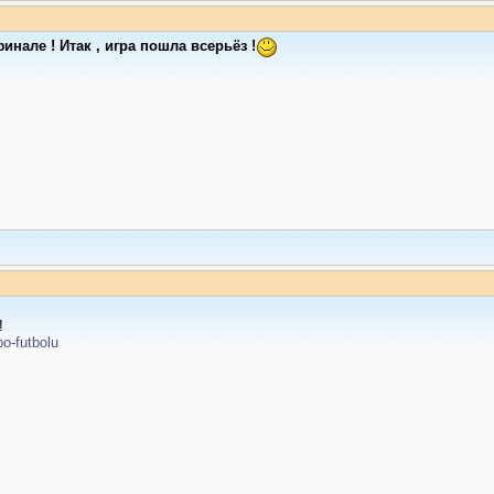
инале ! Итак , игра пошла всерьёз !
!
po-futbolu