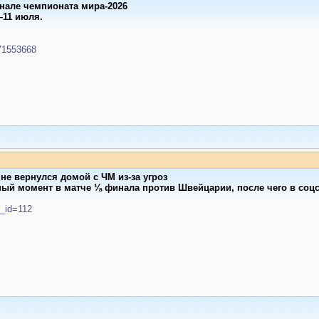
нале чемпионата мира-2026
—11 июля.
/71553668
не вернулся домой с ЧМ из-за угроз
ый момент в матче ⅛ финала против Швейцарии, после чего в соцс
er_id=112