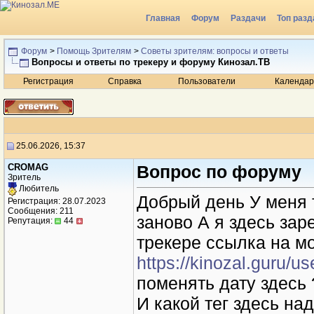
Главная
Форум
Раздачи
Топ разд
Радио
Форум
>
Помощь Зрителям
>
Советы зрителям: вопросы и ответы
Вопросы и ответы по трекеру и форуму Кинозал.ТВ
Регистрация
Справка
Пользователи
Календар
25.06.2026, 15:37
CROMAG
Вопрос по форуму
Зритель
Любитель
Добрый день У меня 
Регистрация: 28.07.2023
Сообщения: 211
заново А я здесь зар
Репутация:
44
трекере ссылка на м
https://kinozal.guru/u
поменять дату здесь 
И какой тег здесь на