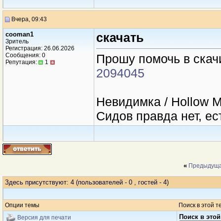
Вчера, 09:43
cooman1
скачать
Зритель
Регистрация: 26.06.2026
Сообщения: 0
Прошу помочь в скач
Репутация:
1
2094045
Невидимка / Hollow M
Сидов правда нет, ес
«
Предыдуща
Здесь присутствуют: 4
(пользователей - 0 , гостей - 4)
Опции темы
Поиск в этой т
Поиск в этой
Версия для печати