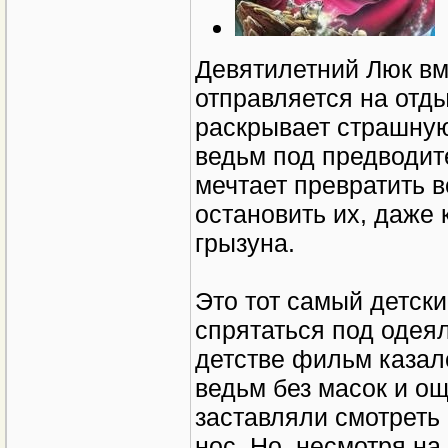
Девятилетний Люк вм
отправляется на отды
раскрывает страшную
ведьм под предводит
мечтает превратить 
остановить их, даже 
грызуна.
Это тот самый детски
спрятаться под одеял
детстве фильм казал
ведьм без масок и о
заставляли смотреть
нос. Но, несмотря на