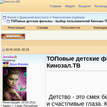
Главная
Форум
Раздачи
Топ разд
Радио
Форум
>
Домашний кинотеатр
>
Тематические подборки
ТОПовые детские фильмы - выбор пользователей Кинозал.Т
Регистрация
Справка
Пользователи
Календар
30.05.2026, 00:26
Jеssikа
ТОПовые детские ф
Редактор
Кинозал.ТВ
Душа Форума
Детство - это смех 
и счастливые глаза. 
Регистрация: 19.04.2011
Адрес: г. Санкт-Петербург