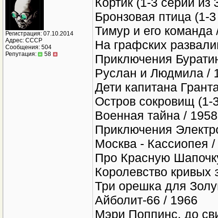
Кортик (1-3 серии из 3
Бронзовая птица (1-3 
Тимур и его команда 
Регистрация: 07.10.2014
Адрес: СССР
На графских развали
Сообщения: 504
Репутация:
58
Приключения Буратин
Руслан и Людмила / 
Дети капитана Гранта
Остров сокровищ (1-3
Военная тайна / 1958
Приключения Электрон
Москва - Кассиопея /
Про Красную Шапочку 
Королевство кривых з
Три орешка для Золушк
Айболит-66 / 1966
Мэри Поппинс, до сви