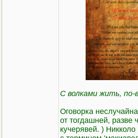
С волками жить, по-
Оговорка неслучайна
от тогдашней, разве
кучерявей. ) Никкол