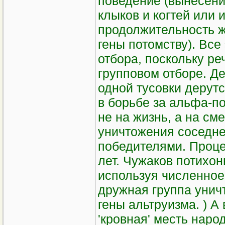
поведение (вынесен
клыков и когтей или 
продолжительность ж
гены потомству). Все
отбора, поскольку ре
групповом отборе. Д
одной тусовки дерутс
в борьбе за альфа-по
не на жизнь, а на см
уничтожения соседне
победителями. Проце
лет. Чужаков потихон
используя численное
дружная группа унич
гены альтруизма. ) А
'кровная' месть нар