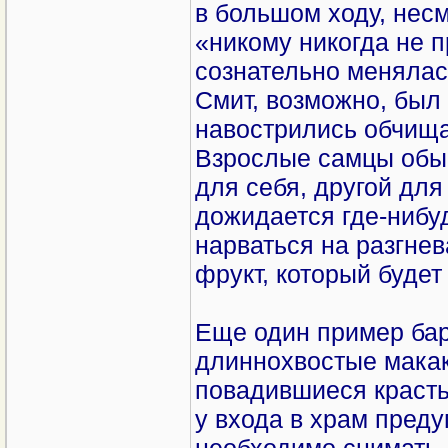
в большом ходу, нес
«никому никогда не п
сознательно менялась
Смит, возможно, был 
навострились обчища
Взрослые самцы обыч
для себя, другой дл
дожидается где-нибуд
нарваться на разгне
фрукт, который будет
Еще один пример ба
длиннохвостые макак
повадившиеся красть
у входа в храм преду