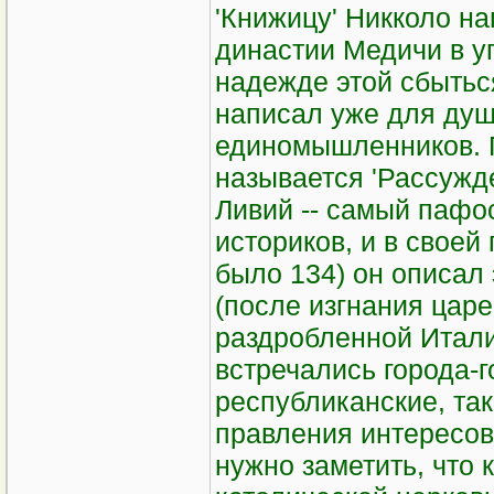
'Книжицу' Никколо н
династии Медичи в уп
надежде этой сбытьс
написал уже для душ
единомышленников. П
называется 'Рассужде
Ливий -- самый пафо
историков, и в своей
было 134) он описал
(после изгнания царе
раздробленной Итали
встречались города-г
республиканские, та
правления интересов
нужно заметить, что