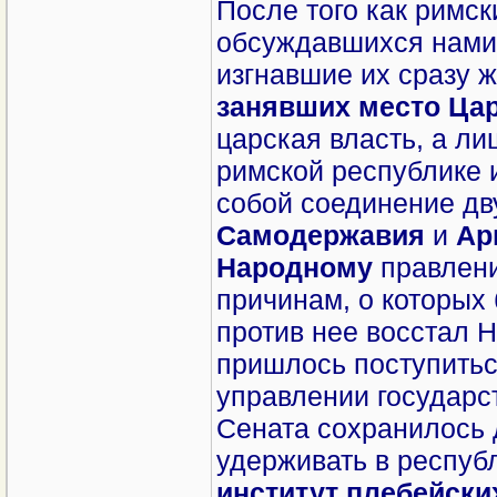
После того как римс
обсуждавшихся нами
изгнавшие их сразу 
занявших место Ца
царская власть, а ли
римской республике 
собой соединение дв
Самодержавия
и
Ар
Народному
правлени
причинам, о которых 
против нее восстал Н
пришлось поступитьс
управлении государст
Сената сохранилось 
удерживать в респуб
институт плебейски