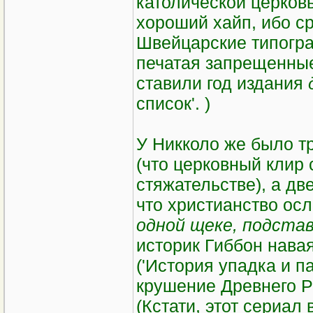
католической церков
хороший хайп, ибо ср
Швейцарские типогр
печатая запрещенные 
ставили год издания
список'. )
У Никколо же было т
(что церковный клир 
стяжательстве), а дв
что христианство осл
одной щеке, подстав
историк Гиббон нава
('История упадка и п
крушение Древнего Р
(Кстати, этот сериал