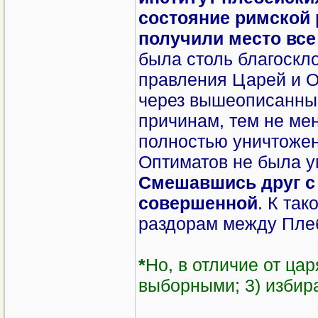
состояние римской 
получили место все
была столь благоскло
правления Царей и О
через вышеописанные
причинам, тем не мен
полностью уничтожен
Оптиматов не была у
Смешавшись друг с 
совершенной
. К та
раздорам между Пле
*
Но, в отличие от цар
выборными; 3) избира