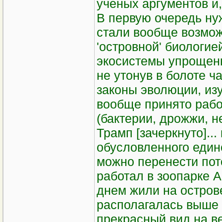
ученых аргументов и,
В первую очередь ну
стали вообще возмож
'островной' биологие
экосистемы упрощены
не утонув в болоте ч
законы эволюции, из
вообще принято рабо
(бактерии, дрожжи, 
Трамп [зачеркнуто]...
обусловленного един
можно перенести пот
работал в зоопарке 
днем жили на остров
располагалась выше 
прекрасный вид на ве