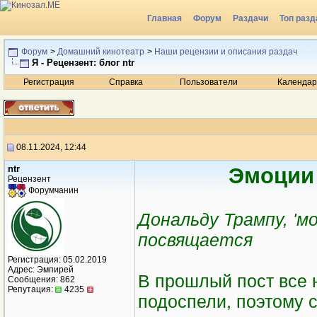
Главная
Форум
Раздачи
Топ разд
Радио
Форум
>
Домашний кинотеатр
>
Наши рецензии и описания раздач
Я - Рецензент: блог ntr
Регистрация
Справка
Пользователи
Календар
08.11.2024, 12:44
ntr
Эмоции 
Рецензент
Форумчанин
Дональду Трампу, 'м
посвящается
Регистрация: 05.02.2019
Адрес: Эмпирей
В прошлый пост все 
Сообщения: 862
Репутация:
4235
подоспели, поэтому 