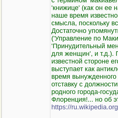
с термином 'макиаве
'книжице' (как он ее 
наше время известной
смысла, поскольку вс
Достаточно упомяну
('Управление по Маки
'Принудительный мен
для женщин', и т.д.)
известной стороне ег
выступает как антикл
время вынужденного 
отставку с должност
родного города-госу
Флоренция!... но об эт
https://ru.wikipedi