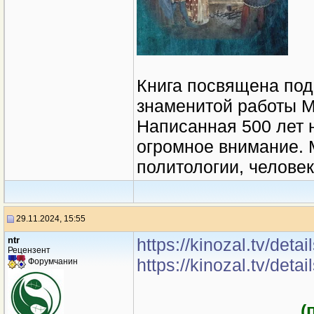
Книга посвящена по
знаменитой работы М
Написанная 500 лет н
огромное внимание.
политологии, челове
29.11.2024, 15:55
ntr
https://kinozal.tv/det
Рецензент
https://kinozal.tv/det
Форумчанин
(