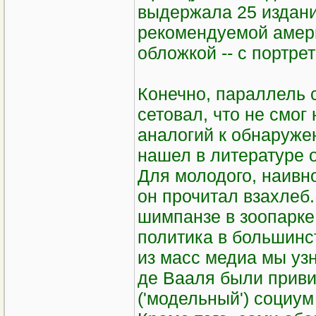
выдержала 25 издани
рекомендуемой амери
обложкой -- c портр
Конечно, параллель 
сетовал, что не смог
аналогий к обнаруже
нашел в литературе о
Для молодого, наивно
он прочитал взахлеб.
шимпанзе в зоопарке
политика в большинст
из масс медиа мы узн
де Вааля были прив
('модельный') социум