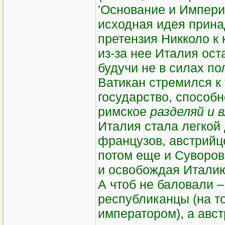
'Основание и Империя
исходная идея прина
претензия Никколо к 
из-за нее Италия ост
будучи не в силах п
Ватикан стремился к 
государство, способ
римское
разделяй и 
Италия стала легкой
французов, австрийц
потом еще и Суворов
и освобождая Италию
А чтоб не баловали 
республиканцы (на т
императором), а авс