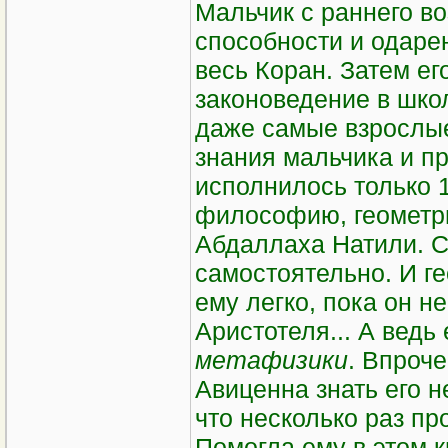
Мальчик с раннего в
способности и одарен
весь Коран. Затем ег
законоведение в шко
даже самые взрослые
знания мальчика и пр
исполнилось только 1
философию, геометр
Абдаллаха Натили. С
самостоятельно. И г
ему легко, пока он 
Аристотеля... А вед
метафизики
. Впроче
Авиценна знать его 
что несколько раз про
Помогла ему в этом 