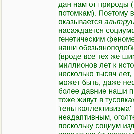
дан нам от природы (
потомкам). Поэтому 
оказывается
альтру
насаждается социумо
генетическим феноме
наши обезьяноподоб
(вроде все тех же ши
миллионов лет к ист
несколько тысяч лет,
может быть, даже нес
более давние наши пр
тоже живут в тусовка
'гены коллективизма'
неадаптивным, оголте
поскольку социум из