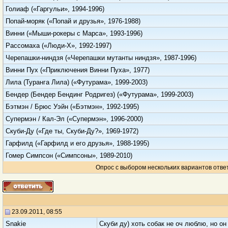
Голиаф («Гаргульи», 1994-1996)
Попай-моряк («Попай и друзья», 1976-1988)
Винни («Мыши-рокеры с Марса», 1993-1996)
Рассомаха («Люди-Х», 1992-1997)
Черепашки-ниндзя («Черепашки мутанты ниндзя», 1987-1996)
Винни Пух («Приключения Винни Пуха», 1977)
Лила (Туранга Лила) («Футурама», 1999-2003)
Бендер (Бендер Бендинг Родригез) («Футурама», 1999-2003)
Бэтмэн / Брюс Уэйн («Бэтмэн», 1992-1995)
Супермэн / Кал-Эл («Супермэн», 1996-2000)
Скуби-Ду («Где ты, Скуби-Ду?», 1969-1972)
Гарфилд («Гарфилд и его друзья», 1988-1995)
Гомер Симпсон («Симпсоны», 1989-2010)
Опрос с выбором нескольких вариантов отве
23.09.2011, 08:55
Snakie
Скуби ду) хоть собак не оч люблю, но он