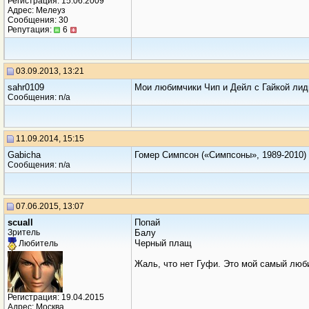
Регистрация: 15.06.2009
Адрес: Мелеуз
Сообщения: 30
Репутация:
6
03.09.2013, 13:21
sahr0109
Мои любимчики Чип и Дейл с Гайкой лид
Сообщения: n/a
11.09.2014, 15:15
Gabicha
Гомер Симпсон («Симпсоны», 1989-2010)
Сообщения: n/a
07.06.2015, 13:07
scuall
Попай
Зритель
Балу
Черный плащ
Любитель
Жаль, что нет Гуфи. Это мой самый люби
Регистрация: 19.04.2015
Адрес: Москва