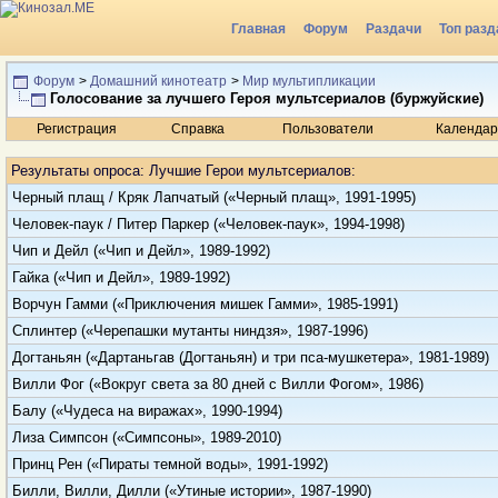
Главная
Форум
Раздачи
Топ разд
Радио
Форум
>
Домашний кинотеатр
>
Мир мультипликации
Голосование за лучшего Героя мультсериалов (буржуйские)
Регистрация
Справка
Пользователи
Календар
Результаты опроса
: Лучшие Герои мультсериалов:
Черный плащ / Кряк Лапчатый («Черный плащ», 1991-1995)
Человек-паук / Питер Паркер («Человек-паук», 1994-1998)
Чип и Дейл («Чип и Дейл», 1989-1992)
Гайка («Чип и Дейл», 1989-1992)
Ворчун Гамми («Приключения мишек Гамми», 1985-1991)
Сплинтер («Черепашки мутанты ниндзя», 1987-1996)
Догтаньян («Дартаньгав (Догтаньян) и три пса-мушкетера», 1981-1989)
Вилли Фог («Вокруг света за 80 дней с Вилли Фогом», 1986)
Балу («Чудеса на виражах», 1990-1994)
Лиза Симпсон («Симпсоны», 1989-2010)
Принц Рен («Пираты темной воды», 1991-1992)
Билли, Вилли, Дилли («Утиные истории», 1987-1990)