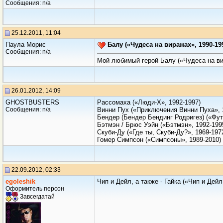
Сообщения: n/a
25.12.2011, 11:04
Паула Морис
Балу («Чудеса на виражах», 1990-19
Сообщения: n/a
Мой любимый герой Балу («Чудеса на ви
26.01.2012, 14:09
GHOSTBUSTERS
Рассомаха («Люди-Х», 1992-1997)
Сообщения: n/a
Винни Пух («Приключения Винни Пуха», 
Бендер (Бендер Бендинг Родригез) («Фут
Бэтмэн / Брюс Уэйн («Бэтмэн», 1992-199
Скуби-Ду («Где ты, Скуби-Ду?», 1969-197
Гомер Симпсон («Симпсоны», 1989-2010)
22.09.2012, 02:33
egoleshik
Чип и Дейл, а также - Гайка («Чип и Дейл
Оформитель персон
Завсегдатай