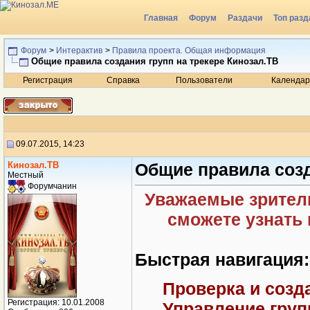
Главная
Форум
Раздачи
Топ разд
Радио
Форум
>
Интерактив
>
Правила проекта. Общая информация
Общие правила создания групп на трекере Кинозал.ТВ
Регистрация
Справка
Пользователи
Календар
09.07.2015, 14:23
Кинозал.ТВ
Общие правила созд
Местный
Форумчанин
Уважаемые зрители
сможете узнать 
Быстрая навигация:
Проверка и созд
Регистрация: 10.01.2008
Управление груп