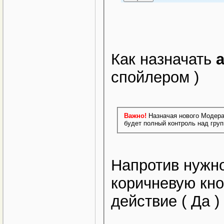
Как назначать
спойлером )
Важно!
Назначая нового Модера
будет полный контроль над груп
Напротив нужно
коричневую кн
действие ( Да )