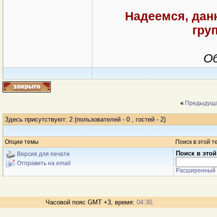
Надеемся, дан
гру
О
«
Предыдуща
Здесь присутствуют: 2
(пользователей - 0 , гостей - 2)
Опции темы
Поиск в этой т
Поиск в этой
Версия для печати
Отправить на email
Расширенный 
Часовой пояс GMT +3, время:
04:30
.