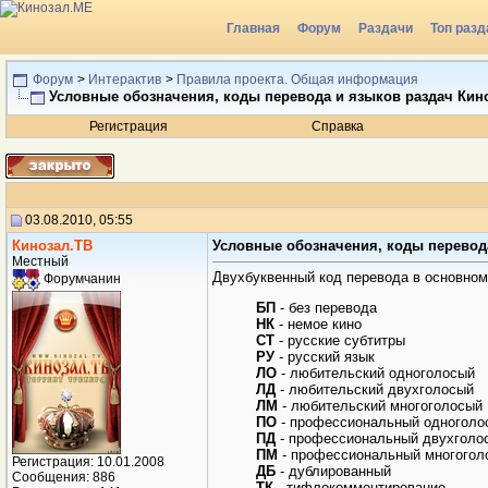
Главная
Форум
Раздачи
Топ разд
Форум
>
Интерактив
>
Правила проекта. Общая информация
Условные обозначения, коды перевода и языков раздач Кин
Регистрация
Справка
03.08.2010, 05:55
Кинозал.ТВ
Условные обозначения, коды перевод
Местный
Двухбуквенный код перевода в основном
Форумчанин
БП
- без перевода
НК
- немое кино
СТ
- русские субтитры
РУ
- русский язык
ЛО
- любительский одноголосый
ЛД
- любительский двухголосый
ЛМ
- любительский многоголосый
ПО
- профессиональный одноголо
ПД
- профессиональный двухголо
ПМ
- профессиональный многогол
Регистрация: 10.01.2008
ДБ
- дублированный
Сообщения: 886
ТК
- тифлокомментирование