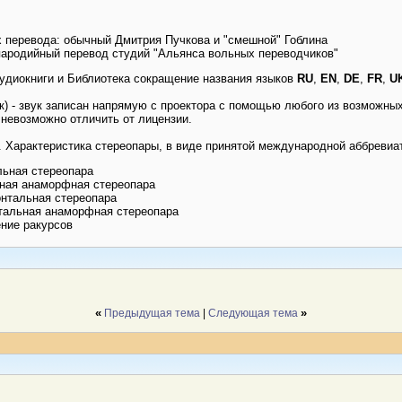
х перевода: обычный Дмитрия Пучкова и "смешной" Гоблина
пародийный перевод студий "Альянса вольных переводчиков"
Аудиокниги и Библиотека сокращение названия языков
RU
,
EN
,
DE
,
FR
,
U
) - звук записан напрямую с проектора с помощью любого из возможных L
 невозможно отличить от лицензии.
. Характеристика стереопары, в виде принятой международной аббревиат
льная стереопара
льная анаморфная стереопара
онтальная стереопара
онтальная анаморфная стереопара
ение ракурсов
«
»
Предыдущая тема
|
Следующая тема