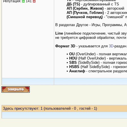
Репутация:
141
ДБ (TS)
- дублированный с TS
АП
(Сербин, Живов)
- авторский
АП
(Пучков,
Гоблин)
- 2 авторски
(Смешной перевод)
- "смешной" 
В разделах Другое - Игры, Программы, 
Line
(линейное подключение, чистый звук
не требуется цифровой обработки, почти
Формат 3D
- указывается для
3D
-раздач
•
OU
(OverUnder) - полная вертика
•
HOU
(Half OverUnder) - вертика
•
SBS
(SideBySide) - полная гориз
•
HSBS
(Half SideBySide) - гориз
•
Анаглиф
- спектральное раздел
Здесь присутствуют: 1
(пользователей - 0 , гостей - 1)