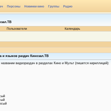
ач
Персоны
Новинки кино
Группы
Радио
озал.ТВ
Пользователи
Календарь
а и языков раздач Кинозал.ТВ
 названии видеораздач в разделах Кино и Мульт (пишется кириллицей):
сый
сый
осый