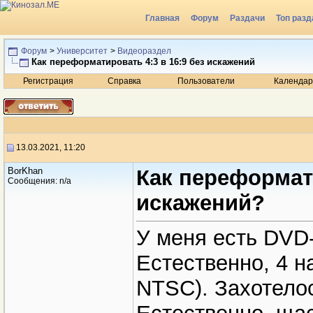
Главная
Форум
Раздачи
Топ разд
Радио
Форум
>
Университет
>
Видеораздел
Как переформатировать 4:3 в 16:9 без искажений
Регистрация
Справка
Пользователи
Календар
13.03.2021, 11:20
BorKhan
Как переформати
Сообщения: n/a
искажений?
У меня есть DVD
Естественно, 4 на
NTSC). Захотелос