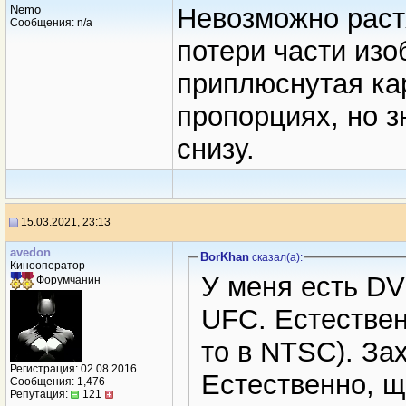
Nemо
Невозможно растя
Сообщения: n/a
потери части изо
приплюснутая ка
пропорциях, но з
снизу.
15.03.2021, 23:13
avedon
BorKhan
сказал(a):
Кинооператор
У меня есть DV
Форумчанин
UFC. Естественн
то в NTSC). За
Регистрация: 02.08.2016
Естественно, щ
Сообщения: 1,476
Репутация:
121