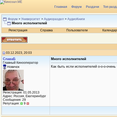
Главная
Форум
Раздачи
Топ разд
Радио
Форум
>
Университет
>
Аудиораздел
>
АудиоКниги
Много исполнителей
Регистрация
Справка
Пользователи
Календар
03.12.2023, 20:03
СлаваБ
Много исполнителей
Главный Кинооператор
Как быть если исполнителей о-о-о-очень
Новичок
Регистрация: 01.05.2013
Адрес: Россия, Екатеринбург
Сообщения: 29
Репутация:
9