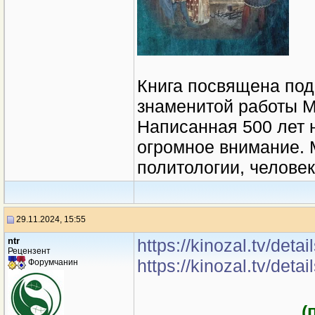
Книга посвящена по
знаменитой работы М
Написанная 500 лет н
огромное внимание.
политологии, челове
29.11.2024, 15:55
ntr
https://kinozal.tv/det
Рецензент
https://kinozal.tv/det
Форумчанин
(