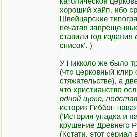
католической церков
хороший хайп, ибо ср
Швейцарские типогр
печатая запрещенные 
ставили год издания
список'. )
У Никколо же было т
(что церковный клир 
стяжательстве), а дв
что христианство осл
одной щеке, подстав
историк Гиббон нава
('История упадка и п
крушение Древнего Р
(Кстати, этот сериал