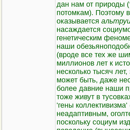
дан нам от природы (
потомкам). Поэтому 
оказывается
альтру
насаждается социумо
генетическим феноме
наши обезьяноподоб
(вроде все тех же ши
миллионов лет к ист
несколько тысяч лет,
может быть, даже нес
более давние наши пр
тоже живут в тусовка
'гены коллективизма'
неадаптивным, оголте
поскольку социум из