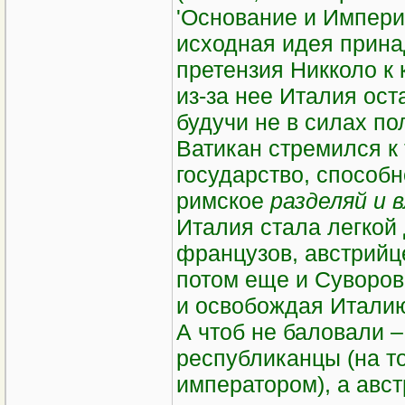
'Основание и Империя
исходная идея прина
претензия Никколо к 
из-за нее Италия ост
будучи не в силах п
Ватикан стремился к 
государство, способ
римское
разделяй и 
Италия стала легкой
французов, австрийц
потом еще и Суворов
и освобождая Италию
А чтоб не баловали 
республиканцы (на т
императором), а авс