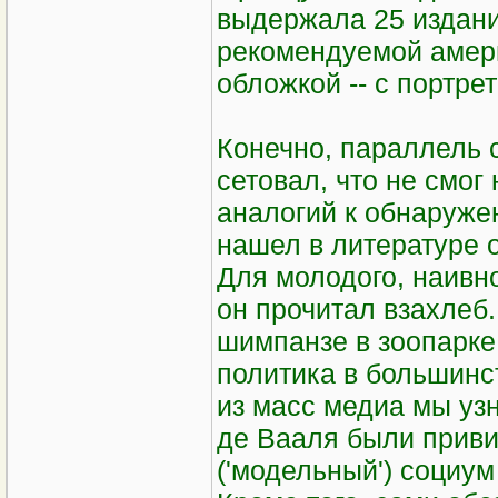
выдержала 25 издани
рекомендуемой амери
обложкой -- c портр
Конечно, параллель 
сетовал, что не смог
аналогий к обнаруже
нашел в литературе о
Для молодого, наивно
он прочитал взахлеб.
шимпанзе в зоопарке
политика в большинст
из масс медиа мы узн
де Вааля были прив
('модельный') социум