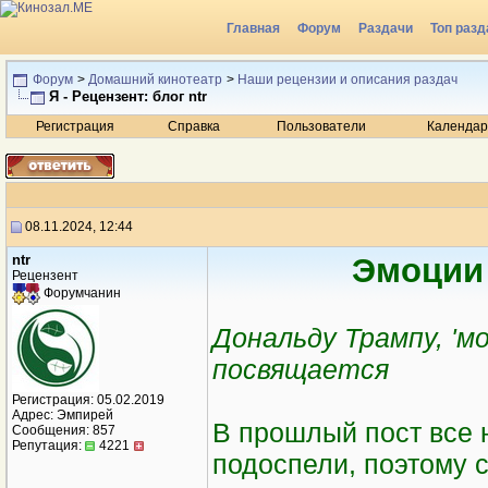
Главная
Форум
Раздачи
Топ разд
Радио
Форум
>
Домашний кинотеатр
>
Наши рецензии и описания раздач
Я - Рецензент: блог ntr
Регистрация
Справка
Пользователи
Календар
08.11.2024, 12:44
ntr
Эмоции 
Рецензент
Форумчанин
Дональду Трампу, 'м
посвящается
Регистрация: 05.02.2019
Адрес: Эмпирей
В прошлый пост все 
Сообщения: 857
Репутация:
4221
подоспели, поэтому 