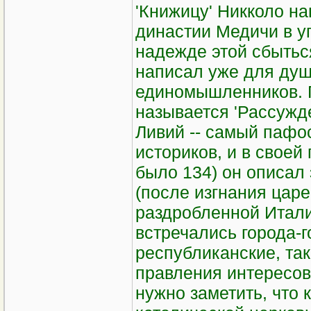
'Книжицу' Никколо н
династии Медичи в уп
надежде этой сбытьс
написал уже для душ
единомышленников. П
называется 'Рассужде
Ливий -- самый пафо
историков, и в своей
было 134) он описал
(после изгнания царе
раздробленной Итали
встречались города-г
республиканские, та
правления интересов
нужно заметить, что