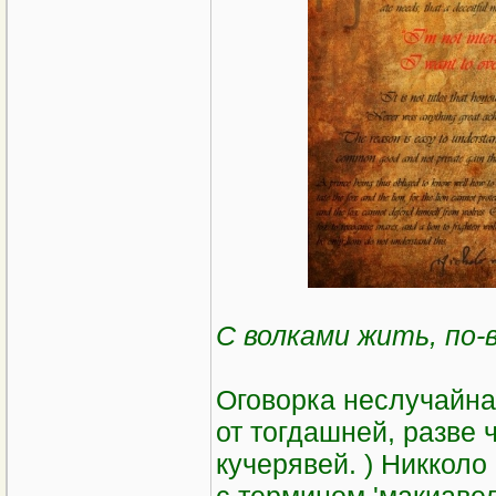
С волками жить, по-
Оговорка неслучайна
от тогдашней, разве
кучерявей. ) Никкол