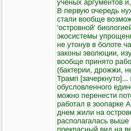
ученых аргументов и,
В первую очередь ну
стали вообще возмож
'островной' биологие
экосистемы упрощены
не утонув в болоте ч
законы эволюции, из
вообще принято рабо
(бактерии, дрожжи, 
Трамп [зачеркнуто]...
обусловленного един
можно перенести пот
работал в зоопарке 
днем жили на остров
располагалась выше 
прекрасный вид на ве