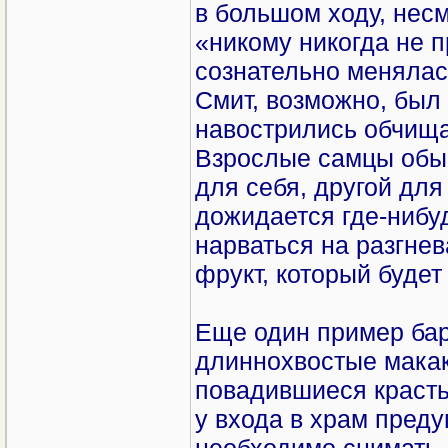
в большом ходу, нес
«никому никогда не п
сознательно менялась
Смит, возможно, был 
навострились обчища
Взрослые самцы обыч
для себя, другой дл
дожидается где-нибуд
нарваться на разгне
фрукт, который будет
Еще один пример ба
длиннохвостые макак
повадившиеся красть
у входа в храм преду