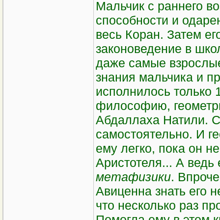
Мальчик с раннего в
способности и одарен
весь Коран. Затем ег
законоведение в шко
даже самые взрослые
знания мальчика и пр
исполнилось только 1
философию, геометр
Абдаллаха Натили. С
самостоятельно. И г
ему легко, пока он 
Аристотеля... А вед
метафизики
. Впроче
Авиценна знать его 
что несколько раз про
Помогла ему в этом 