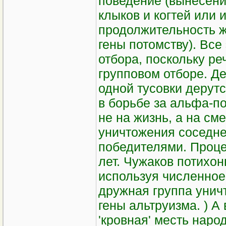
поведение (вынесен
клыков и когтей или 
продолжительность ж
гены потомству). Все
отбора, поскольку ре
групповом отборе. Д
одной тусовки дерутс
в борьбе за альфа-по
не на жизнь, а на см
уничтожения соседне
победителями. Проце
лет. Чужаков потихон
используя численное
дружная группа унич
гены альтруизма. ) А
'кровная' месть нар