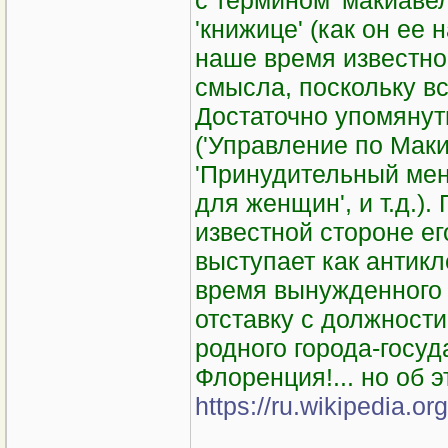
с термином 'макиаве
'книжице' (как он ее 
наше время известной
смысла, поскольку вс
Достаточно упомяну
('Управление по Маки
'Принудительный мен
для женщин', и т.д.)
известной стороне ег
выступает как антикл
время вынужденного 
отставку с должност
родного города-госу
Флоренция!... но об эт
https://ru.wikipedi