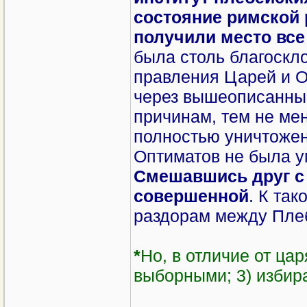
состояние римской 
получили место все
была столь благоскло
правления Царей и О
через вышеописанные
причинам, тем не мен
полностью уничтожен
Оптиматов не была у
Смешавшись друг с 
совершенной
. К та
раздорам между Пле
*
Но, в отличие от цар
выборными; 3) избира