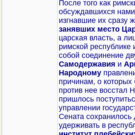
После того как римс
обсуждавшихся нами
изгнавшие их сразу 
занявших место Ца
царская власть, а ли
римской республике 
собой соединение дв
Самодержавия
и
Ар
Народному
правлени
причинам, о которых 
против нее восстал Н
пришлось поступитьс
управлении государст
Сената сохранилось 
удерживать в респуб
институт плебейски