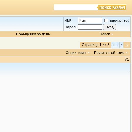
Имя
Запомнить?
Пароль
Сообщения за день
Поиск
Страница 1 из 2
1
2
>
Опции темы
Поиск в этой теме
#
1