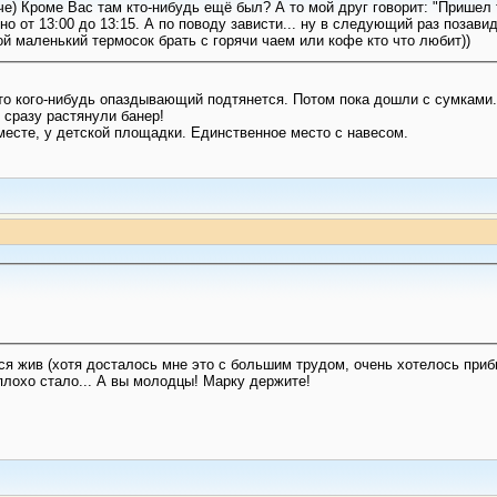
че) Кроме Вас там кто-нибудь ещё был? А то мой друг говорит: "Пришел 
 от 13:00 до 13:15. А по поводу зависти... ну в следующий раз позавид
ой маленький термосок брать с горячи чаем или кофе кто что любит))
то кого-нибудь опаздывающий подтянется. Потом пока дошли с сумками.
И сразу растянули банер!
месте, у детской площадки. Единственное место с навесом.
 жив (хотя досталось мне это с большим трудом, очень хотелось прибить
плохо стало... А вы молодцы! Марку держите!