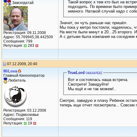
Такой вопрос к тем кто был на встре
Завсегдатай
подходить. По времени было примерно
немного. Натакой случай надо с соб
Значит, он чуть раньше нас пришёл.
Мы пока у метро постояли, надеялись, ч
На месте были минут в 20...25 второго. 
Регистрация: 09.11.2008
А с детьми была компания на соседнем 
Адрес: 55.769945,38.442509
Сообщения: 799
Репутация:
283
07.12.2009, 20:40
MiLova
TrueLord
сказал(a):
Главный Кинооператор
Вот и состоялась наша встреча.
Любитель
Смотрите! Завидуйте!
Мы ещё и не так можем!..
Смотрю, завидую и плачу Ребенок остался
теперь еще отчет посмотрела... Совсем 
Регистрация: 03.12.2008
Адрес: Подмосковье
Сообщения: 119
Репутация:
19