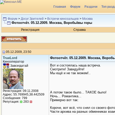
Главная
Форум
Раздачи
Топ разд
Форум
>
Досуг Зрителей
>
Встречи кинозальцев
>
Москва
Фотоотчёт. 05.12.2009. Москва, Воробьёвы горы
Регистрация
Справка
05.12.2009, 23:50
TrueLord
Фотоотчёт. 05.12.2009. Москва, Вороб
Кинооператор
Вот и состоялась наша встреча.
Завсегдатай
Смотрите! Завидуйте!
Мы ещё и не так можем!..
Регистрация: 09.11.2008
А потом такое было... ТАКОЕ было!
Адрес: 55.769945,38.442509
Ночь... Романтика...
Сообщения: 799
Примерно вот так:
Репутация:
283
Короче, вот всё, что снял со своего фот
Части архива на разных обменниках вза