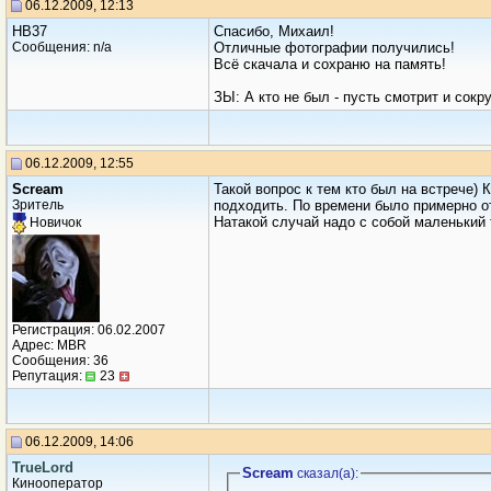
06.12.2009, 12:13
HB37
Спасибо, Михаил!
Сообщения: n/a
Отличные фотографии получились!
Всё скачала и сохраню на память!
ЗЫ: А кто не был - пусть смотрит и сокр
06.12.2009, 12:55
Scream
Такой вопрос к тем кто был на встрече) 
Зритель
подходить. По времени было примерно от 
Натакой случай надо с собой маленький 
Новичок
Регистрация: 06.02.2007
Адрес: MBR
Сообщения: 36
Репутация:
23
06.12.2009, 14:06
TrueLord
Scream
сказал(a):
Кинооператор