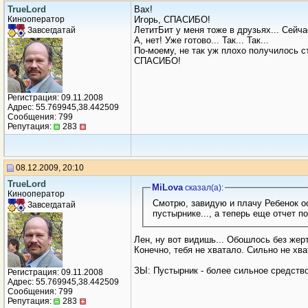
TrueLord
Вах!
Кинооператор
Игорь, СПАСИБО!
ЛетитБит у меня тоже в друзьях... Сейча
Завсегдатай
А, нет! Уже готово... Так... Так...
По-моему, не так уж плохо получилось с
СПАСИБО!
Регистрация: 09.11.2008
Адрес: 55.769945,38.442509
Сообщения: 799
Репутация:
283
08.12.2009, 20:10
TrueLord
MiLova
сказал(a):
Кинооператор
Смотрю, завидую и плачу Ребенок остался жив (хотя досталось мне это с большим трудом, очень хотелось прибить тапочком, как таракана), а я 2 дня на валерьянке и
Завсегдатай
пустырнике..., а теперь еще отчет 
Лен, ну вот видишь... Обошлось без жер
Конечно, тебя не хватало. Сильно не хв
ЗЫ: Пустырник - более сильное средство
Регистрация: 09.11.2008
Адрес: 55.769945,38.442509
Сообщения: 799
Репутация:
283