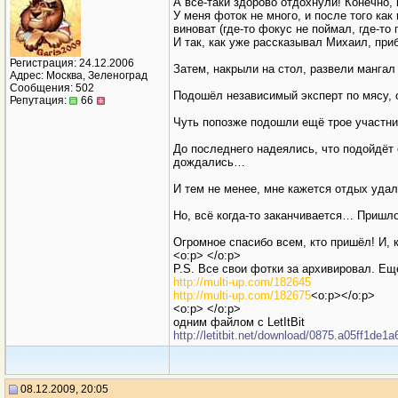
А всё-таки здорово отдохнули! Конечно
У меня фоток не много, и после того ка
виноват (где-то фокус не поймал, где-то
И так, как уже рассказывал Михаил, пр
Регистрация: 24.12.2006
Затем, накрыли на стол, развели мангал 
Адрес: Москва, Зеленоград
Сообщения: 502
Подошёл независимый эксперт по мясу, 
Репутация:
66
Чуть попозже подошли ещё трое участни
До последнего надеялись, что подойдёт 
дождались…
И тем не менее, мне кажется отдых уда
Но, всё когда-то заканчивается… Пришло
Огромное спасибо всем, кто пришёл! И
<o:p> </o:p>
P.S. Все свои фотки за архивировал. Е
http://multi-up.com/182645
http://multi-up.com/182675
<o:p></o:p>
<o:p> </o:p>
одним файлом с LetItBit
http://letitbit.net/download/0875.a05ff1
08.12.2009, 20:05