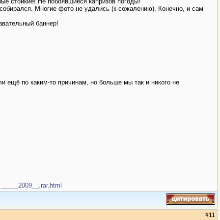
ые стойкие! Не побоявшиеся капризов погоды!
 собирался. Многие фото не удались (к сожалению). Конечно, и сам
авательный баннер!
и ещё по каким-то причинам, но больше мы так и никого не
_____2009__.rar.html
#
11