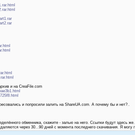
.rar.html
.rar.html
art1.rar
art2.rar
ar.html
ar.html
rar.html
.rar.html
архив и на CreaFile.com
8eae3b1.html
5725f8.html
ересовались и попросили залить на ShareUA.com. А почему бы и нет?..
еделённого обменника, скажите - залью на него. Ссылки будут здесь же.
удаляются через 30...90 дней с момента последнего скачивания. Я могу 