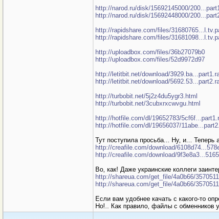
http://narod.ru/disk/15692145000/200...part1
http://narod.ru/disk/15692448000/200...part2
http://rapidshare.com/files/31680765...l.tv.p
http://rapidshare.com/files/31681098...l.tv.p
http://uploadbox.com/files/36b27079b0
http://uploadbox.com/files/52d9972d97
http://letitbit.net/download/3929.ba...part1.r
http://letitbit.net/download/5692.53...part2.r
http://turbobit.net/5j2z4du5ygr3.html
http://turbobit.net/3cubxrxcwvgu.html
http://hotfile.com/dl/19652783/5cf6f...part1.
http://hotfile.com/dl/19656037/11abe...part2
Тут поступила просьба... Ну, и... Теперь 
http://creafile.com/download/6108d74...57
http://creafile.com/download/9f3e8a3...516
Во, как! Даже украинские коллеги заинт
http://shareua.com/get_file/4a0b66/3570511
http://shareua.com/get_file/4a0b66/3570511
Если вам удобнее качать с какого-то опр
Но!.. Как правило, файлы с обменников 