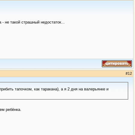
 - не такой страшный недостаток...
#
12
ем ребёнка.