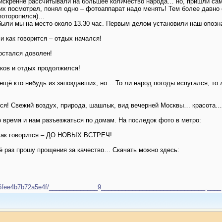
, искренне рассчитывали на большее количество народа… но, пришли сам
к их посмотрел, понял одно – фотоаппарат надо менять! Тем более давно
 поторопился)…
ибыли мы на место около 13.30 час. Первым делом установили наш опозн
и как говорится – отдых начался!
остался доволен!
ков и отдых продолжился!
ещё кто нибудь из запоздавших, но… То ли народ погоды испугался, то л
лся! Свежий воздух, природа, шашлык, вид вечерней Москвы… красота…
 время и нам разъезжаться по домам. На последок фото в метро:
, как говорится – ДО НОВЫХ ВСТРЕЧ!
щё раз прошу прощения за качество… Скачать можно здесь:
de1a6fee4b7b72a5e4f/______________9______________________________.____ 