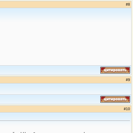
#
8
#
9
#
10