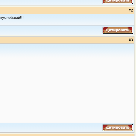
#
2
вкуснейший!!!
#
3