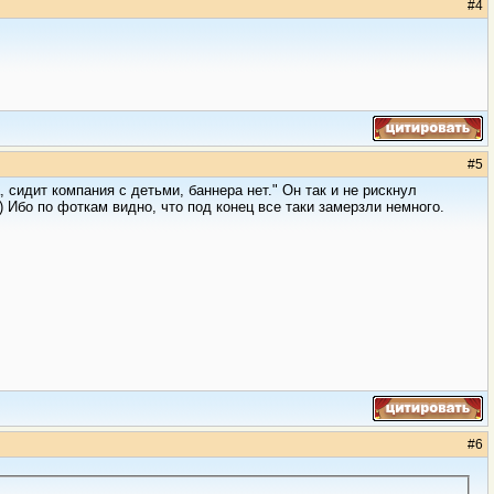
#
4
#
5
 сидит компания с детьми, баннера нет." Он так и не рискнул
) Ибо по фоткам видно, что под конец все таки замерзли немного.
#
6