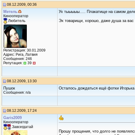
08.12.2009, 00:36
Метель
Ух тыыыыы..... Плакатище на самом де
Кинооператор
Эх товарищи, хорошо, даже душа за вас 
Любитель
Регистрация: 30.01.2009
Адрес: Рига, Латвия
Сообщения: 246
Репутация:
39
08.12.2009, 13:30
Пушок
Осталось дождаться ещё фотки Игорька и Але
Сообщения: n/a
08.12.2009, 17:24
Garis2009
Кинооператор
Завсегдатай
Прошу прощения, что долго не появлялс