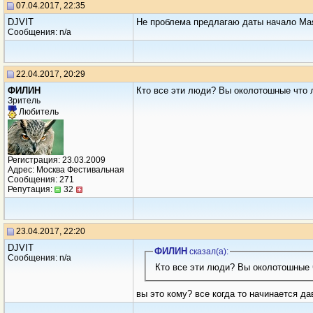
07.04.2017, 22:35
DJVIT
Не проблема предлагаю даты начало Ма
Сообщения: n/a
22.04.2017, 20:29
ФИЛИН
Кто все эти люди? Вы околотошные что л
Зритель
Любитель
Регистрация: 23.03.2009
Адрес: Москва Фестивальная
Сообщения: 271
Репутация:
32
23.04.2017, 22:20
DJVIT
ФИЛИН
сказал(a):
Сообщения: n/a
вы это кому? все когда то начинается дав