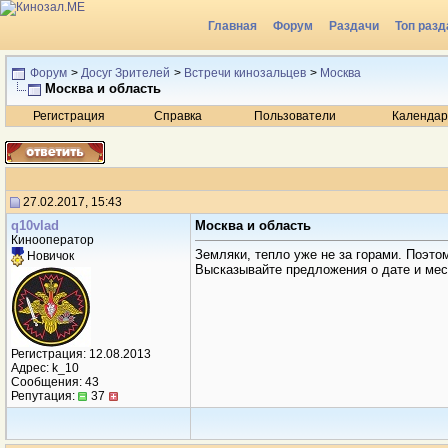
Главная
Форум
Раздачи
Топ разд
Радио
Форум
>
Досуг Зрителей
>
Встречи кинозальцев
>
Москва
Москва и область
Регистрация
Справка
Пользователи
Календар
27.02.2017, 15:43
q10vlad
Москва и область
Кинооператор
Земляки, тепло уже не за горами. Поэт
Новичок
Высказывайте предложения о дате и мес
Регистрация: 12.08.2013
Адрес: k_10
Сообщения: 43
Репутация:
37