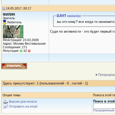
19.05.2017, 00:17
ФИЛИН
DJVIT
сказал(a):
Зритель
вы это кому? все когда то начинается
Любитель
Судя по активности - это будет первый 
Регистрация: 23.03.2009
Адрес: Москва Фестивальная
Сообщения: 271
Репутация:
32
«
Предыдуща
Здесь присутствуют: 1
(пользователей - 0 , гостей - 1)
Опции темы
Поиск в этой т
Поиск в этой
Версия для печати
Отправить на email
Расширенный 