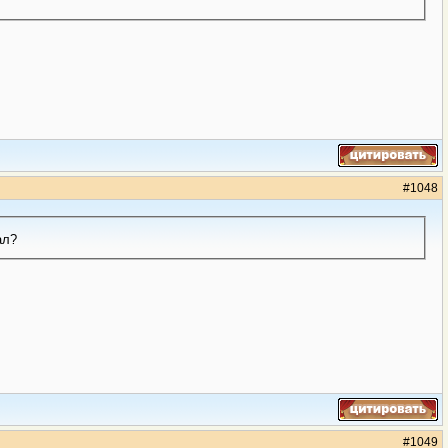
#
1048
ал?
#
1049