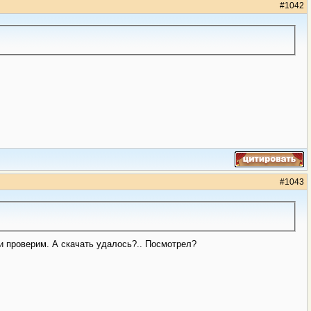
#
1042
#
1043
 и проверим. А скачать удалось?.. Посмотрел?