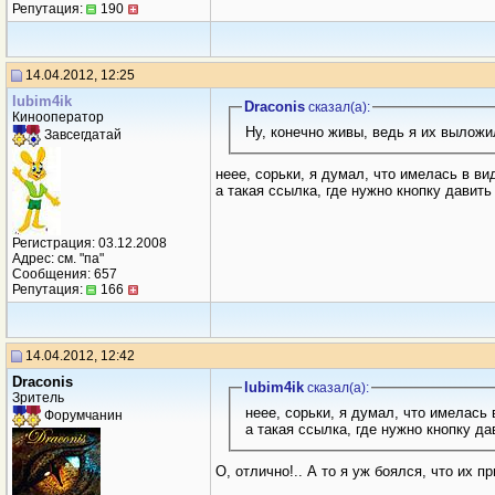
Репутация:
190
14.04.2012, 12:25
lubim4ik
Draconis
сказал(a):
Кинооператор
Ну, конечно живы, ведь я их выложи
Завсегдатай
неее, сорьки, я думал, что имелась в в
а такая ссылка, где нужно кнопку давить
Регистрация: 03.12.2008
Адрес: см. "па"
Сообщения: 657
Репутация:
166
14.04.2012, 12:42
Draconis
lubim4ik
сказал(a):
Зритель
неее, сорьки, я думал, что имелась
Форумчанин
а такая ссылка, где нужно кнопку д
О, отлично!.. А то я уж боялся, что их п