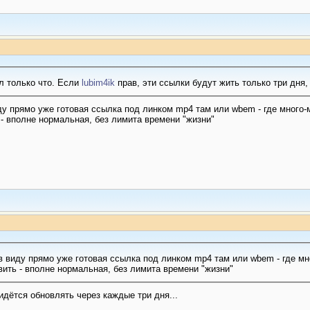
л только что. Если
lubim4ik
прав, эти ссылки будут жить только три дня,
иду прямо уже готовая ссылка под линком mp4 там или wbem - где много
 - вполне нормальная, без лимита времени "жизни"
 в виду прямо уже готовая ссылка под линком mp4 там или wbem - где м
авить - вполне нормальная, без лимита времени "жизни"
ридётся обновлять через каждые три дня...