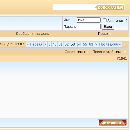
Имя
Запомнить?
Пароль
Сообщения за день
Поиск
аница 53 из 87
« Первая
<
3
43
51
52
53
54
55
63
>
Последняя »
Опции темы
Поиск в этой теме
#
1041