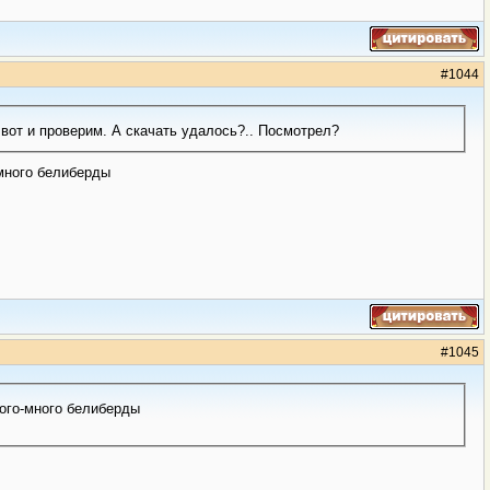
#
1044
 вот и проверим. А скачать удалось?.. Посмотрел?
-много белиберды
#
1045
ного-много белиберды