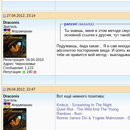
27.04.2012, 23:14
Draconis
panzeri
сказал(a):
Зритель
Ты знаешь, меня в этом методе смущ
Форумчанин
основной ссылки к другим, тут такой
Подумаешь, беда какая... Я и сам иногд
абсолютно посторонние вещи. И опять же
тебе не нравится мой метод - выкладыва
Регистрация: 09.04.2010
Адрес: Черноземье
Сообщения: 1,122
Репутация:
190
28.04.2012, 22:47
Draconis
Вот ещё немного позитива:
Зритель
Krokus - Screaming In The Night
Форумчанин
Quiet Riot - The Wild And The Young
Rainbow - Burn
Ronnie James Dio & Yngwie Malmsteen - 