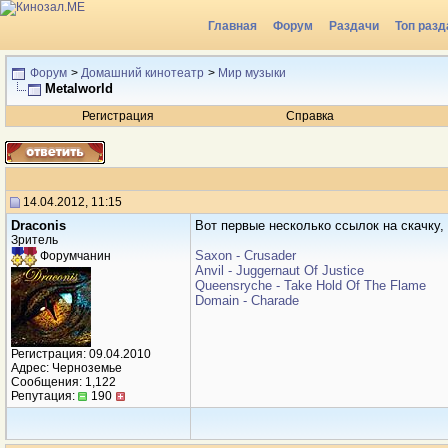
Главная
Форум
Раздачи
Топ разд
Форум
>
Домашний кинотеатр
>
Мир музыки
Metalworld
Регистрация
Справка
14.04.2012, 11:15
Draconis
Вот первые несколько ссылок на скачку,
Зритель
Saxon - Crusader
Форумчанин
Anvil - Juggernaut Of Justice
Queensryche - Take Hold Of The Flame
Domain - Charade
Регистрация: 09.04.2010
Адрес: Черноземье
Сообщения: 1,122
Репутация:
190