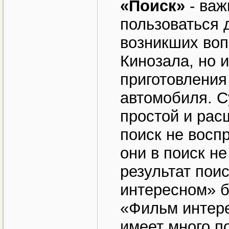
«Поиск»
- важ
пользоваться 
возникших воп
Кинозала, но 
приготовления
автомобиля. С
простой и рас
поиск не восп
они в поиск н
результат пои
интересном» б
«Фильм интер
имеет много п