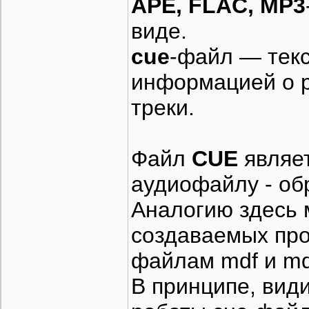
APE, FLAC, MP3
виде.
cue
-файл — тек
информацией о р
треки.
Файл
CUE
являе
аудиофайлу - об
Аналогию здесь 
создаваемых про
файлам mdf и md
В принципе, вид