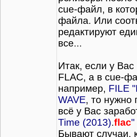
cue-файл, в кот
файла. Или соо
редактируют еди
все...
Итак, если у Ва
FLAC, а в cue-ф
например,
FILE "
WAVE
, то нужно
всё у Вас зарабо
Time (2013)
.
flac
"
Бывают случаи, 