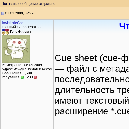
Показать сообщение отдельно
01.02.2009, 02:29
InvisibleCat
Ч
Главный Кинооператор
Гуру Форума
Cue sheet (cue-ф
Регистрация: 06.09.2009
— файл с метад
Адрес: между ангелом и бесом
Сообщения: 1,530
последовательно
Репутация:
1289
длительность тр
имеют текстовый
расширение *.cu