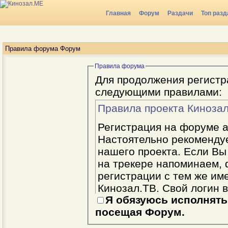
Главная
Форум
Раздачи
Топ разд
Радио
Правила форума Форум
Правила форума
Для продолжения регистр
следующими правилами:
Правила проекта Киноза
Регистрация на форуме 
Настоятельно рекоменду
нашего проекта. Если Вы
на трекере напоминаем,
регистрации с тем же име
Кинозал.ТВ. Свой логин вы выбираете при регистрации.
Я обязуюсь исполнять
Имя пользователя и почт
посещая Форум.
должны быть одинаковыми. В дальнейшем имя нельзя
будет изменить, потому о