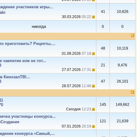
ждение участников игры...
41
10,626
abi
30.03.2026
05:22
никогда
0
0
то приготовить? Рецепты,...
48
10,119
01.08.2026
07:18
 чаепитие или не тот...
3
21
9,476
27.07.2026
17:31
в КинозалТВ!...
3
47
26,101
28.07.2026
11:46
11
70
145
149,662
Сегодня
12:23
ичка участницы конкурса...
121
21,639
Создание
07.01.2026
20:19
ждение конкурса «Самый,...