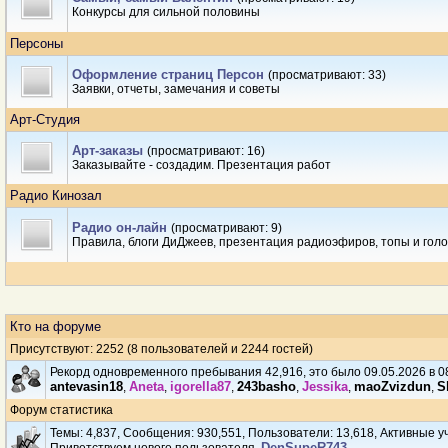
Конкурсы для сильной половины
Персоны
Оформление страниц Персон
(просматривают: 33)
Заявки, отчеты, замечания и советы
Арт-Студия
Арт-заказы
(просматривают: 16)
Заказывайте - создадим. Презентация работ
Радио Кинозал
Радио он-лайн
(просматривают: 9)
Правила, блоги ДиДжеев, презентация радиоэфиров, топы и гол
Кто на форуме
Присутствуют
: 2252 (8 пользователей и 2244 гостей)
Рекорд одновременного пребывания 42,916, это было 09.05.2026 в 08
antevasin18
Аneta
igorella87
243basho
Jеssikа
maoZvizdun
S
,
,
,
,
,
,
Форум статистика
Темы: 4,837, Сообщения: 930,551, Пользователи: 13,618,
Активные уч
DenSupeR743