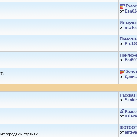
Голос
Esn02
от
Их музык
marka
от
Помогит
Pro10
от
Приложен
For60
от
Золот
7)
Дeнис
от
Рассказ 
Skoki
от
🍒 Красот
uslexa
от
ФОТООТЧ
anteva
от
ых городах и странах