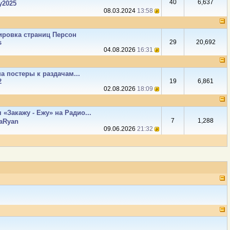
40
6,637
y2025
08.03.2024
13:58
ировка страниц Персон
s
29
20,692
04.08.2026
16:31
а постеры к раздачам...
2
19
6,861
02.08.2026
18:09
 «Закажу - Ежу» на Радио...
7
1,288
aRyan
09.06.2026
21:32