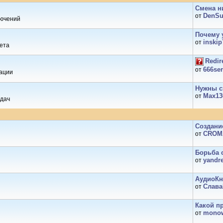
Смена н
DenSu
от
лючений
Почему у
inskip
от
нета
Redir
666se
от
тации
Нужны с
Max13
от
здач
Создани
CROM
от
Борьба с
yandr
от
АудиоКн
Слава
от
Какой пр
mono
от