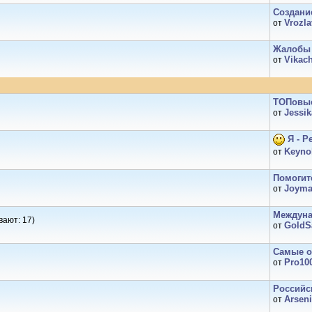
Создани
Vrozla
от
Жалобы 
Vikac
от
ТОПовые
Jеssik
от
Я - Р
Keyno
от
Помогит
Joym
от
Междуна
вают: 17)
GoldS
от
Самые о
Pro10
от
Российс
Arseni
от