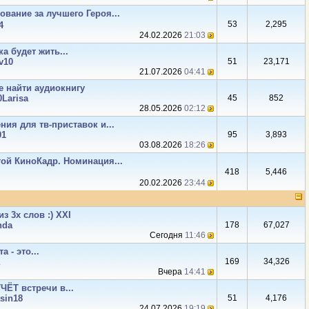
ование за лучшего Героя...
53
2,295
4
24.02.2026
21:03
а будет жить...
v10
51
23,171
21.07.2026
04:41
е найти аудиокнигу
0Larisa
45
852
28.05.2026
02:12
ия для тв-приставок и...
01
95
3,893
03.08.2026
18:26
ой КиноКадр. Номинация...
418
5,446
20.02.2026
23:44
из 3х слов :) XXI
nda
178
67,027
Сегодня
11:46
а - это...
169
34,326
Вчера
14:41
ЁТ встречи в...
sin18
51
4,176
24.07.2026
19:19