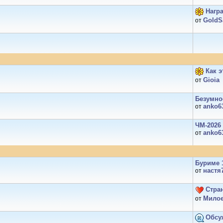
Награ
GoldS
от
Как э
Gioiа
от
Безумное
anko6
от
ЧМ‑2026 
anko6
от
Буриме 
настя
от
Стран
Милое
от
Обсу