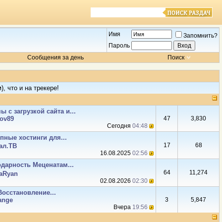
Имя
Запомнить?
Пароль
Сообщения за день
Поиск
, что и на трекере!
 с загрузкой сайта и...
ov89
47
3,830
Сегодня
04:48
пные хостинги для...
17
68
ал.ТВ
16.08.2025
02:56
одарность Меценатам...
64
11,274
aRyan
02.08.2026
02:30
Восстановление...
ange
3
5,847
Вчера
19:56