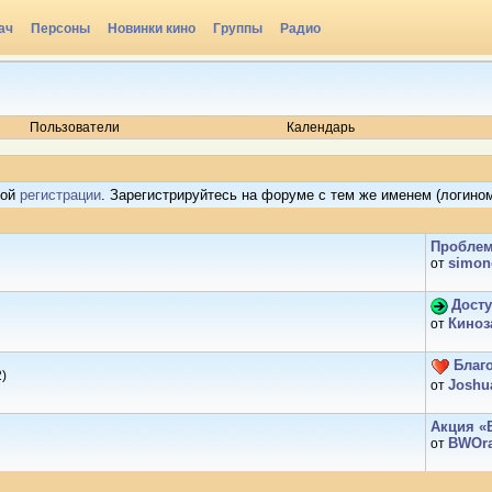
ач
Персоны
Новинки кино
Группы
Радио
Пользователи
Календарь
ной
регистрации
. Зарегистрируйтесь на форуме с тем же именем (логином)
Проблемы
simon
от
Досту
Киноз
от
Благ
)
Joshu
от
Акция «
BWOr
от