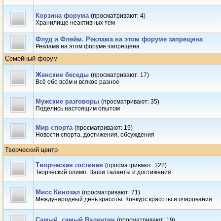
Корзина форума
(просматривают: 4)
Хранилище неактивных тем
Флуд и Флейм. Реклама на этом форуме запрещена
Реклама на этом форуме запрещена
Семейный форум
Женские беседы
(просматривают: 17)
Всё обо всём и всякое разное
Мужские разговоры
(просматривают: 35)
Поделись настоящим опытом
Мир спорта
(просматривают: 19)
Новости спорта, достижения, обсуждения
Творческий центр
Творческая гостиная
(просматривают: 122)
Творческий олимп. Ваши таланты и достижения
Мисс Кинозал
(просматривают: 71)
Международный день красоты. Конкурс красоты и очарования
Самый, самый Валентин
(просматривают: 19)