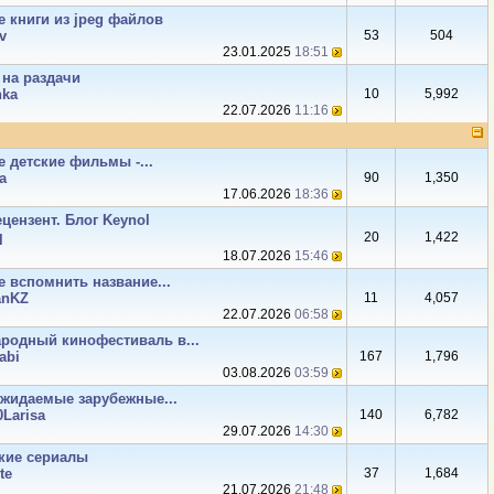
е книги из jpeg файлов
v
53
504
23.01.2025
18:51
на раздачи
hka
10
5,992
22.07.2026
11:16
 детские фильмы -...
а
90
1,350
17.06.2026
18:36
ецензент. Блог Keynol
20
1,422
l
18.07.2026
15:46
е вспомнить название...
anKZ
11
4,057
22.07.2026
06:58
родный кинофестиваль в...
abi
167
1,796
03.08.2026
03:59
жидаемые зарубежные...
0Larisa
140
6,782
29.07.2026
14:30
кие сериалы
te
37
1,684
21.07.2026
21:48