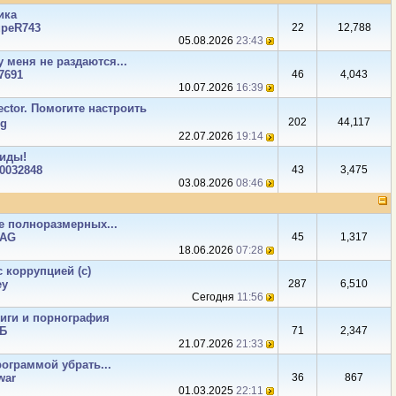
ика
peR743
22
12,788
05.08.2026
23:43
 меня не раздаются...
7691
46
4,043
10.07.2026
16:39
ector. Помогите настроить
202
44,117
rg
22.07.2026
19:14
иды!
0032848
43
3,475
03.08.2026
08:46
е полноразмерных...
AG
45
1,317
18.06.2026
07:28
 коррупцией (с)
ey
287
6,510
Сегодня
11:56
иги и порнография
Б
71
2,347
21.07.2026
21:33
ограммой убрать...
war
36
867
01.03.2025
22:11