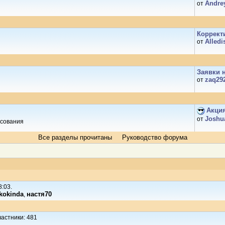
Andre
от
Коррект
Alledi
от
Заявки н
zaq29
от
Акция
Joshu
от
осования
Все разделы прочитаны
Руководство форума
:03.
kokinda
настя70
,
астники: 481