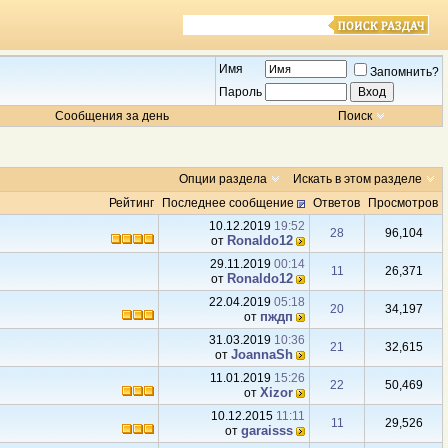
Имя
Запомнить?
Пароль
Сообщения за день
Поиск
Опции раздела
Искать в этом разделе
Рейтинг
Последнее сообщение
Ответов
Просмотров
10.12.2019
19:52
28
96,104
Ronaldo12
от
29.11.2019
00:14
11
26,371
Ronaldo12
от
22.04.2019
05:18
20
34,197
пждп
от
31.03.2019
10:36
21
32,615
JoannaSh
от
11.01.2019
15:26
22
50,469
Xizor
от
10.12.2015
11:11
11
29,526
garaisss
от