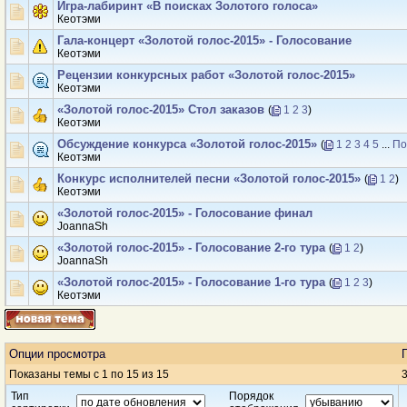
Игра-лабиринт «В поисках Золотого голоса»
Кеотэми
Гала-концерт «Золотой голос-2015» - Голосование
Кеотэми
Рецензии конкурсных работ «Золотой голос-2015»
Кеотэми
«Золотой голос-2015» Стол заказов
(
1
2
3
)
Кеотэми
Обсуждение конкурса «Золотой голос-2015»
(
1
2
3
4
5
...
По
Кеотэми
Конкурс исполнителей песни «Золотой голос-2015»
(
1
2
)
Кеотэми
«Золотой голос-2015» - Голосование финал
JoannaSh
«Золотой голос-2015» - Голосование 2-го тура
(
1
2
)
JoannaSh
«Золотой голос-2015» - Голосование 1-го тура
(
1
2
3
)
Кеотэми
Опции просмотра
Показаны темы с 1 по 15 из 15
3
Тип
Порядок