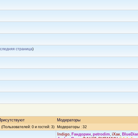
следняя страница
)
Присутствуют
Модераторы
 (Пользователей: 0 и гостей: 3)
Модераторы : 32
Indigо
Fандорин
petrodim
iХaк
BlueDi
,
,
,
,