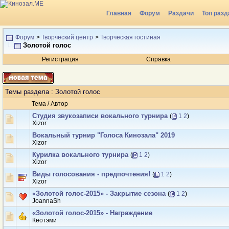
Главная
Форум
Раздачи
Топ разд
Форум
>
Творческий центр
>
Творческая гостиная
Золотой голос
Регистрация
Справка
Темы раздела
: Золотой голос
Тема
/
Автор
Студия звукозаписи вокального турнира
(
1
2
)
Xizor
Вокальный турнир "Голоса Кинозала" 2019
Xizor
Курилка вокального турнира
(
1
2
)
Xizor
Виды голосования - предпочтения!
(
1
2
)
Xizor
«Золотой голос-2015» - Закрытие сезона
(
1
2
)
JoannaSh
«Золотой голос-2015» - Награждение
Кеотэми