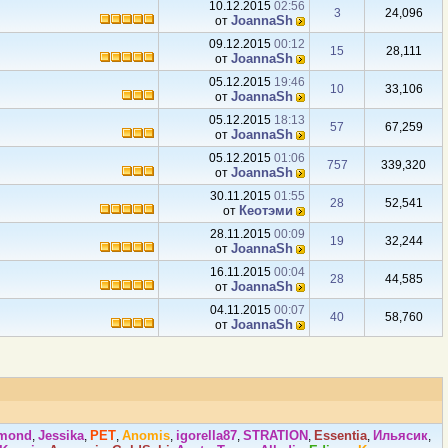
10.12.2015
02:56
3
24,096
JoannaSh
от
09.12.2015
00:12
15
28,111
JoannaSh
от
05.12.2015
19:46
10
33,106
JoannaSh
от
05.12.2015
18:13
57
67,259
JoannaSh
от
05.12.2015
01:06
757
339,320
JoannaSh
от
30.11.2015
01:55
28
52,541
Кеотэми
от
28.11.2015
00:09
19
32,244
JoannaSh
от
16.11.2015
00:04
28
44,585
JoannaSh
от
04.11.2015
00:07
40
58,760
JoannaSh
от
amond
Jеssikа
PET
Anomis
igorella87
STRATION
Essentia
Ильясик
,
,
,
,
,
,
,
,