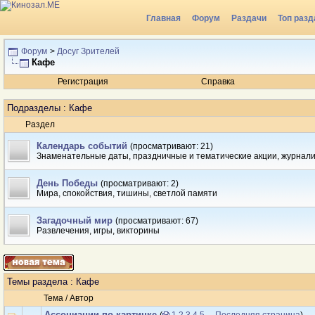
Главная
Форум
Раздачи
Топ разд
Форум
>
Досуг Зрителей
Кафе
Регистрация
Справка
Подразделы
: Кафе
Раздел
Календарь событий
(просматривают: 21)
Знаменательные даты, праздничные и тематические акции, журнал
День Победы
(просматривают: 2)
Мира, спокойствия, тишины, светлой памяти
Загадочный мир
(просматривают: 67)
Развлечения, игры, викторины
Темы раздела
: Кафе
Тема
/
Автор
Ассоциации по картинке