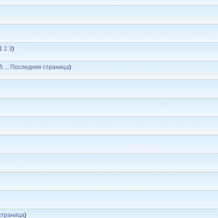
1
2
3
)
5
...
Последняя страница
)
страница
)