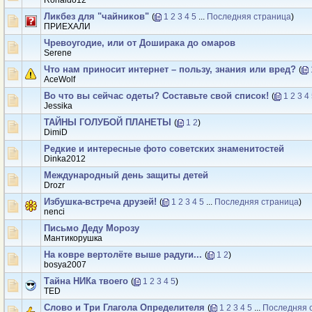
Ronaldo12
Ликбез для "чайников"
(
1
2
3
4
5
...
Последняя страница
)
ПРИЕХАЛИ
Чревоугодие, или от Доширака до омаров
Serene
Что нам приносит интернет – пользу, знания или вред?
(
AceWolf
Во что вы сейчас одеты? Составьте свой список!
(
1
2
3
4
Jеssikа
ТАЙНЫ ГОЛУБОЙ ПЛАНЕТЫ
(
1
2
)
DimiD
Редкие и интересные фото советских знаменитостей
Dinka2012
Международный день защиты детей
Drozr
Избушка-встреча друзей!
(
1
2
3
4
5
...
Последняя страница
)
nenci
Письмо Деду Морозу
Мантикорушка
На ковре вертолёте выше радуги...
(
1
2
)
bosya2007
Тайна НИКа твоего
(
1
2
3
4
5
)
TED
Слово и Три Глагола Определителя
(
1
2
3
4
5
...
Последняя 