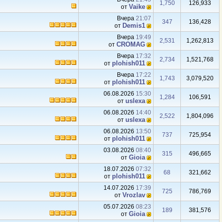
1,750
126,933
Vaike
от
Вчера
21:07
347
136,428
Demis1
от
Вчера
19:49
2,531
1,262,813
CROMAG
от
Вчера
17:32
2,734
1,521,768
plohish011
от
Вчера
17:22
1,743
3,079,520
plohish011
от
06.08.2026
15:30
1,284
106,591
uslexa
от
06.08.2026
14:40
2,522
1,804,096
uslexa
от
06.08.2026
13:50
737
725,954
plohish011
от
03.08.2026
08:40
315
496,665
Gioiа
от
18.07.2026
07:32
68
321,662
plohish011
от
14.07.2026
17:39
725
786,769
Vrozlav
от
05.07.2026
08:23
189
381,576
Gioiа
от