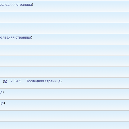
оследняя страница
)
оследняя страница
)
.
(
1
2
3
4
5
...
Последняя страница
)
ца
)
ца
)