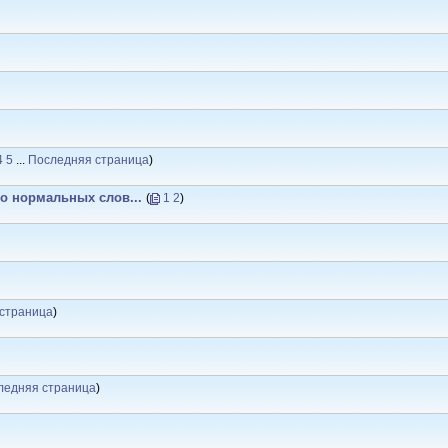
4
5
...
Последняя страница
)
о нормальных слов...
(
1
2
)
страница
)
ледняя страница
)