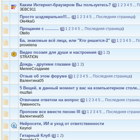
Каким Интернет-браузером Вы пользуетесь?
(
1
2
3
4
5
...
П
ЗЕВС911
Просто шэдэврально!!!...
(
1
2
3
4
5
...
Последняя страница
)
Ole4kaG
Прощание с ...........
(
1
2
3
4
5
...
Последняя страница
)
Otello
Ба, знакомые всё лица, или "Кто решится-2"
(
1
2
3
4
5
...
П
provelena
Видео поэзия для души и настроения
(
1
2
)
STRATION
Дождь - другими глазами
(
1
2
)
МилоеСоздание
Отзыв об этом форуме
(
1
2
3
4
5
...
Последняя страница
)
Валентина05
5 Вещей, в данный момент у вас на компьютерном столе...
muzfan
Отвечаем ответом на вопрос
(
1
2
3
4
5
...
Последняя страни
Туманность
Пропоем все вместе песню III
(
1
2
3
4
5
...
Последняя страни
Валентина05
Нейросети, ИИ и уход от ответственности
Keynol
Гитарный Клуб
(
1
2
)