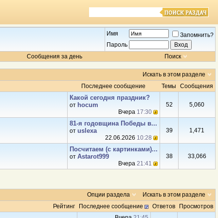
Имя
Запомнить?
Пароль
Сообщения за день
Поиск
Искать в этом разделе
Последнее сообщение
Темы
Сообщения
Какой сегодня праздник?
hocum
52
5,060
от
Вчера
17:30
81‑я годовщина Победы в...
uslexa
39
1,471
от
22.06.2026
10:28
Посчитаем (с картинками)...
Аstarot999
38
33,066
от
Вчера
21:41
Опции раздела
Искать в этом разделе
Рейтинг
Последнее сообщение
Ответов
Просмотров
Вчера
21:45