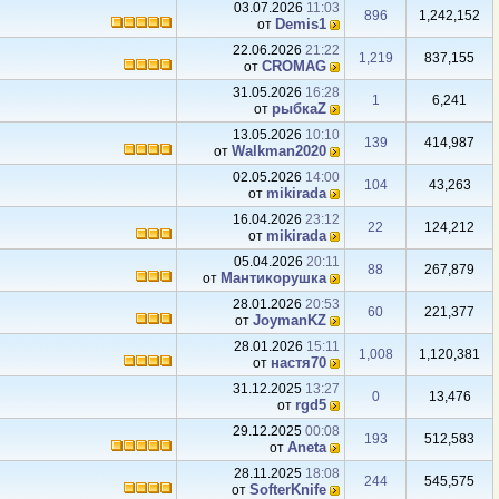
03.07.2026
11:03
896
1,242,152
Demis1
от
22.06.2026
21:22
1,219
837,155
CROMAG
от
31.05.2026
16:28
1
6,241
рыбкаZ
от
13.05.2026
10:10
139
414,987
Walkman2020
от
02.05.2026
14:00
104
43,263
mikirada
от
16.04.2026
23:12
22
124,212
mikirada
от
05.04.2026
20:11
88
267,879
Мантикорушка
от
28.01.2026
20:53
60
221,377
JoymanKZ
от
28.01.2026
15:11
1,008
1,120,381
настя70
от
31.12.2025
13:27
0
13,476
rgd5
от
29.12.2025
00:08
193
512,583
Аneta
от
28.11.2025
18:08
244
545,575
SofterKnife
от