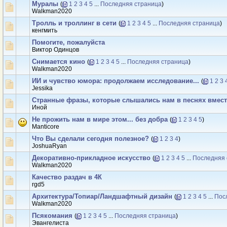
Муралы
(
1
2
3
4
5
...
Последняя страница
)
Walkman2020
Тролль и троллинг в сети
(
1
2
3
4
5
...
Последняя страница
)
кенгмить
Помогите, пожалуйста
Виктор Одинцов
Снимается кино
(
1
2
3
4
5
...
Последняя страница
)
Walkman2020
ИИ и чувство юмора: продолжаем исследование...
(
1
2
3
Jеssikа
Странные фразы, которые слышались нам в песнях вмест
Иной
Не прожить нам в мире этом... без добра
(
1
2
3
4
5
)
Manticore
Что Вы сделали сегодня полезное?
(
1
2
3
4
)
JoshuaRyan
Декоративно-прикладное искусство
(
1
2
3
4
5
...
Последняя 
Walkman2020
Качество раздач в 4К
rgd5
Архитектура/Топиар/Ландшафтный дизайн
(
1
2
3
4
5
...
Пос
Walkman2020
Псякомания
(
1
2
3
4
5
...
Последняя страница
)
Эвангелиста