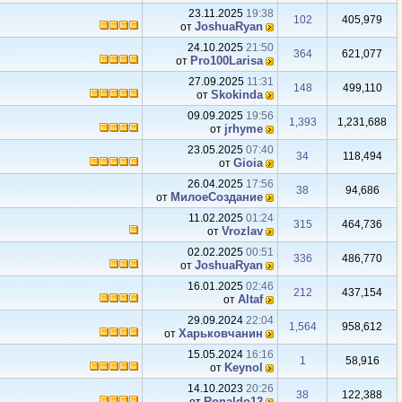
23.11.2025
19:38
102
405,979
JoshuaRyan
от
24.10.2025
21:50
364
621,077
Pro100Larisa
от
27.09.2025
11:31
148
499,110
Skokinda
от
09.09.2025
19:56
1,393
1,231,688
jrhyme
от
23.05.2025
07:40
34
118,494
Gioiа
от
26.04.2025
17:56
38
94,686
МилоеСоздание
от
11.02.2025
01:24
315
464,736
Vrozlav
от
02.02.2025
00:51
336
486,770
JoshuaRyan
от
16.01.2025
02:46
212
437,154
Altaf
от
29.09.2024
22:04
1,564
958,612
Харьковчанин
от
15.05.2024
16:16
1
58,916
Keynol
от
14.10.2023
20:26
38
122,388
Ronaldo12