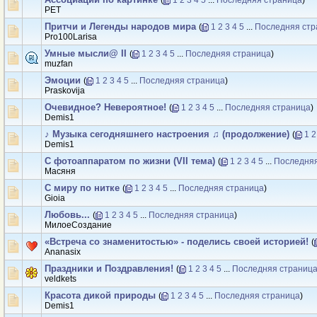
(
1
2
3
4
5
...
Последняя страница
)
PET
Притчи и Легенды народов мира
(
1
2
3
4
5
...
Последняя стр
Pro100Larisa
Умные мысли@ II
(
1
2
3
4
5
...
Последняя страница
)
muzfan
Эмоции
(
1
2
3
4
5
...
Последняя страница
)
Praskovija
Очевидное? Невероятное!
(
1
2
3
4
5
...
Последняя страница
)
Demis1
♪ Музыка сегодняшнего настроения ♫ (продолжение)
(
1
2
Demis1
С фотоаппаратом по жизни (VII тема)
(
1
2
3
4
5
...
Последняя
Масяня
С миру по нитке
(
1
2
3
4
5
...
Последняя страница
)
Gioiа
Любовь...
(
1
2
3
4
5
...
Последняя страница
)
МилоеСоздание
«Встреча со знаменитостью» - поделись своей историей!
(
Ananasix
Праздники и Поздравления!
(
1
2
3
4
5
...
Последняя страниц
veldkets
Красота дикой природы
(
1
2
3
4
5
...
Последняя страница
)
Demis1