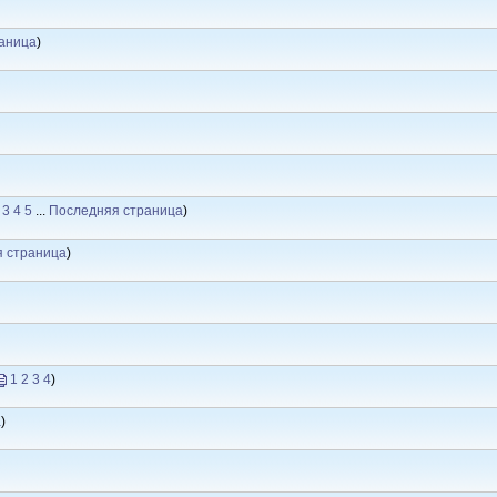
аница
)
3
4
5
...
Последняя страница
)
 страница
)
1
2
3
4
)
а
)