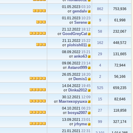
от
01.05.2023
03:10
862
753,936
gendalv
от
01.01.2023
10:23
9
61,998
Serene
от
21.12.2022
18:12
58
232,067
GoodGreyCat
от
21.11.2022
15:22
162
448,572
plohish011
от
08.09.2022
15:21
29
131,665
anko63
от
09.06.2022
23:14
4
72,944
Аstarot999
от
26.05.2022
18:20
2
56,166
Demis1
от
14.04.2022
19:45
525
659,235
Dinka2012
от
30.12.2021
12:09
15
82,646
Мантикорушка
от
04.10.2021
06:23
27
118,858
bosya2007
от
13.09.2021
23:01
99
327,174
jrhyme
от
21.01.2021
22:31