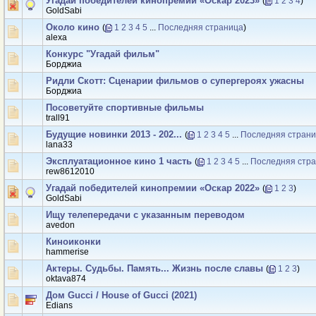
Угадай победителей кинопремии «Оскар 2023»
(
1
2
3
4
)
GoldSabi
Около кино
(
1
2
3
4
5
...
Последняя страница
)
аlexa
Конкурс "Угадай фильм"
Борджиа
Ридли Скотт: Сценарии фильмов о супергероях ужасны
Борджиа
Посоветуйте спортивные фильмы
trall91
Будущие новинки 2013 - 202...
(
1
2
3
4
5
...
Последняя стран
lana33
Эксплуатационное кино 1 часть
(
1
2
3
4
5
...
Последняя стр
rew8612010
Угадай победителей кинопремии «Оскар 2022»
(
1
2
3
)
GoldSabi
Ищу телепередачи с указанным переводом
avedon
Киноиконки
hammerise
Актеры. Судьбы. Память... Жизнь после славы
(
1
2
3
)
oktava874
Дом Gucci / House of Gucci (2021)
Edians