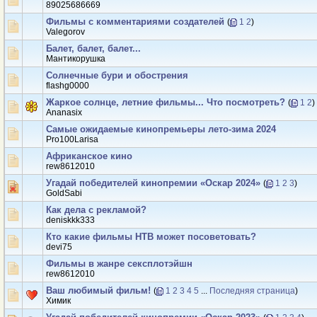
89025686669
Фильмы с комментариями создателей
(
1
2
)
Valegorov
Балет, балет, балет...
Мантикорушка
Солнечные бури и обострения
flashg0000
Жаркое солнце, летние фильмы... Что посмотреть?
(
1
2
)
Ananasix
Самые ожидаемые кинопремьеры лето-зима 2024
Pro100Larisa
Африканское кино
rew8612010
Угадай победителей кинопремии «Оскар 2024»
(
1
2
3
)
GoldSabi
Как дела с рекламой?
deniskkk333
Кто какие фильмы НТВ может посоветовать?
devi75
Фильмы в жанре сексплотэйшн
rew8612010
Ваш любимый фильм!
(
1
2
3
4
5
...
Последняя страница
)
Химик