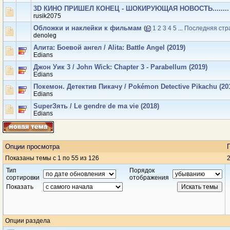
3D КИНО ПРИШЕЛ КОНЕЦ - ШОКИРУЮЩАЯ НОВОСТЬ........
rusik2075
Обложки и наклейки к фильмам
(
1
2
3
4
5
...
Последняя стр
denoleg
Алита: Боевой ангел / Alita: Battle Angel (2019)
Edians
Джон Уик 3 / John Wick: Chapter 3 - Parabellum (2019)
Edians
Покемон. Детектив Пикачу / Pokémon Detective Pikachu (20
Edians
SuperЗять / Le gendre de ma vie (2018)
Edians
Опции просмотра
Показаны темы с 1 по 55 из 126
2
Тип
Порядок
сортировки
отображения
Показать
Опции раздела