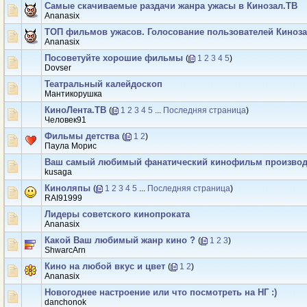
Самые скачиваемые раздачи жанра ужасы в Кинозал.ТВ
Ananasix
ТОП фильмов ужасов. Голосование пользователей Киноза
Ananasix
Посоветуйте хорошие фильмы
(
1
2
3
4
5
)
Dovser
Театральный калейдоскоп
Мантикорушка
КиноЛента.ТB
(
1
2
3
4
5
...
Последняя страница
)
Человек91
Фильмы детства
(
1
2
)
Паула Морис
Ваш самый любимый фанатический кинофильм произво
kusaga
Киноляпы
(
1
2
3
4
5
...
Последняя страница
)
RAI91999
Лидеры советского кинопроката
Ananasix
Какой Ваш любимый жанр кино ?
(
1
2
3
)
ShwarcArn
Кино на любой вкус и цвет
(
1
2
)
Ananasix
Новогоднее настроение или что посмотреть на НГ :)
danchonok