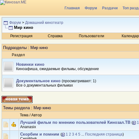
Главная
Форум
Раздачи
Топ разд
Радио
Форум
>
Домашний кинотеатр
Мир кино
Регистрация
Справка
Пользователи
Календар
Подразделы
: Мир кино
Раздел
Новинки кино
Киноафиша, ожидаемые фильмы, обсуждение
Документальное кино
(просматривают: 1)
Все о документальных фильмах
Темы раздела
: Мир кино
Тема
/
Автор
Лучший фильм по мнению пользователей Кинозал.ТВ
(
1
Ananasix
Скорбим и помним
(
1
2
3
4
5
...
Последняя страница
)
CergMark