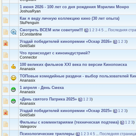
1 июня 2026 - 100 лет со дня рождения Мэрилин Монро
JoshuaRyan
Как я веду личную коллекцию кино (30 лет опыта)
StuPenguin
Смотреть ВСЕМ или советуем!!!
(
1
2
3
4
5
...
Последняя стр
1Constantine
Угадай победителей кинопремии «Оскар 2026»
(
1
2
3
)
GoldSabi
Что происходит с киноиндустрией?
Connector
100 великих фильмов XXI века по версии Кинопоиска
Ananasix
ТОПовые комедийные раздачи - выбор пользователей Ки
Ananasix
1 апреля - День Смеха
Ananasix
«День святого Патрика 2025»
(
1
2
3
)
Ananasix
Угадай победителей кинопремии «Оскар 2025»
(
1
2
3
)
GoldSabi
Фильмы с комментариями (техническая подтема)
(
1
2
3
)
Valegorov
Психологические триллеры
(
1
2
3
4
5
...
Последняя страниц