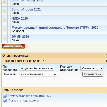
Золотой глобус 2021
аlexa
Золотой орел 2021
аlexa
НИКА 2020
аlexa
Международный кинофестиваль в Торонто (TIFF) - 2020
GoldSabi
ЭММИ 2020
аlexa
Опции просмотра
Показаны темы с 1 по 55 из 151
1
Тип
Порядок
сортировки
отображения
Показать
Опции раздела
Отметить раздел прочитанным
Показать подразделы