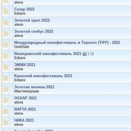
аlexa
Сезар 2022
Edians
Золотой орел 2022
аlexa
Золотой глобус 2022
аlexa
Международный кинофестиваль в Торонто (TIFF) - 2021
GoldSabi
Венецианский кинофестиваль 2021
(
1
2
)
Edians
ЭММИ 2021
аlexa
Каннский кинофестиваль 2021
Edians
Золотая малина 2021
Мантикорушка
ОСКАР 2021
аlexa
BAFTA 2021
аlexa
НИКА 2021
аlexa