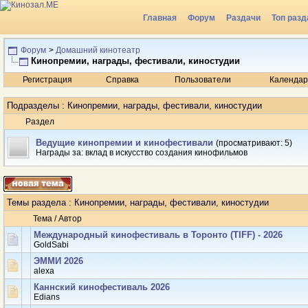
Главная
Форум
Раздачи
Топ разд
Радио
Форум
>
Домашний кинотеатр
Кинопремии, награды, фестивали, киностудии
Регистрация
Справка
Пользователи
Календар
Подразделы
: Кинопремии, награды, фестивали, киностудии
Раздел
Ведущие кинопремии и кинофестивали
(просматривают: 5)
Награды за: вклад в искусство создания кинофильмов
Темы раздела
: Кинопремии, награды, фестивали, киностудии
Тема
/
Автор
Международный кинофестиваль в Торонто (TIFF) - 2026
GoldSabi
ЭММИ 2026
аlexa
Каннский кинофестиваль 2026
Edians