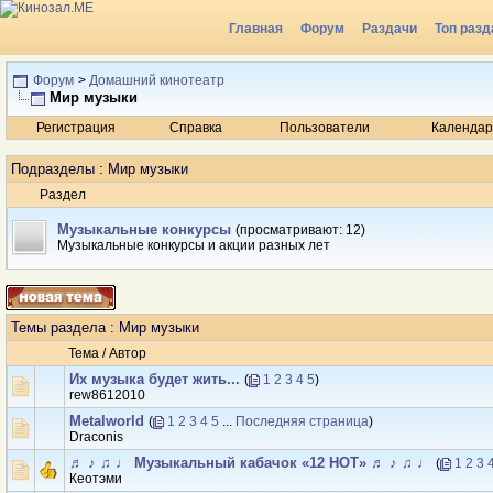
Главная
Форум
Раздачи
Топ разд
Радио
Форум
>
Домашний кинотеатр
Мир музыки
Регистрация
Справка
Пользователи
Календар
Подразделы
: Мир музыки
Раздел
Музыкальные конкурсы
(просматривают: 12)
Музыкальные конкурсы и акции разных лет
Темы раздела
: Мир музыки
Тема
/
Автор
Их музыка будет жить...
(
1
2
3
4
5
)
rew8612010
Metalworld
(
1
2
3
4
5
...
Последняя страница
)
Draconis
♬ ♪ ♫ ♩ Музыкальный кабачок «12 НОТ» ♬ ♪ ♫ ♩
(
1
2
3
Кеотэми