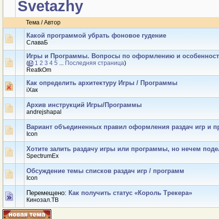
Svetazhy
Тема
/
Автор
Какой программой убрать фоновое гудение
СлаваБ
Игры и Программы. Вопросы по оформлению и особенност
(
1
2
3
4
5
...
Последняя страница
)
ReatkOm
Как определить архитектуру Игры / Программы
iХaк
Архив инструкций Игры/Программы
andrejshapal
Вариант объединенных правил оформления раздач игр и п
Icon
Хотите залить раздачу игры или программы, но нечем поде
SpectrumEx
Обсуждение темы списков раздач игр / программ
Icon
Перемещено:
Как получить статус «Король Трекера»
Кинозал.ТВ