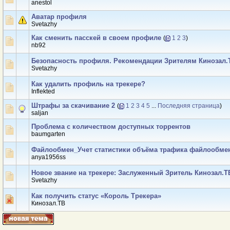
anestol
Аватар профиля
Svetazhy
Как сменить пасскей в своем профиле
(
1
2
3
)
nb92
Безопасность профиля. Рекомендации Зрителям Кинозал.
Svetazhy
Как удалить профиль на трекере?
Inflekted
Штрафы за скачивание 2
(
1
2
3
4
5
...
Последняя страница
)
saljan
Проблема с количеством доступных торрентов
baumgarten
Файлообмен_Учет статистики объёма трафика файлообмен
anya1956ss
Новое звание на трекере: Заслуженный Зритель Кинозал.Т
Svetazhy
Как получить статус «Король Трекера»
Кинозал.ТВ