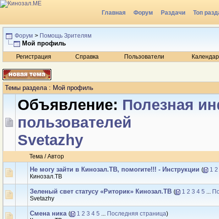
Главная
Форум
Раздачи
Топ разд
Радио
Форум
>
Помощь Зрителям
Мой профиль
Регистрация
Справка
Пользователи
Календар
Темы раздела
: Мой профиль
Объявление:
Полезная и
пользователей
Svetazhy
Тема
/
Автор
Не могу зайти в Кинозал.ТВ, помогите!!! - Инструкции
(
1
2
Кинозал.ТВ
Зеленый свет статусу «Риторик» Кинозал.ТВ
(
1
2
3
4
5
...
По
Svetazhy
Смена ника
(
1
2
3
4
5
...
Последняя страница
)