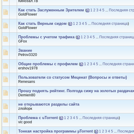
Кинозал.ТВ
Как стать Заслуженным Зрителем
(
1
2
3
4
5
...
Последняя ст
GoldFlower
Как стать Верным сидом
(
1
2
3
4
5
...
Последняя страница
)
GoldFlower
Проблемы с учетом трафика
(
1
2
3
4
5
...
Последняя страниц
GFox
Звание
Petrov3320
Общие проблемы с профилем
(
1
2
3
4
5
...
Последняя стран
ershov1978
Пользователи со статусом Меценат (Вопросы и ответы)
Renesаns
Прошу поднять рейтинг. Полгода сижу на золотых раздачах,
Demien80
не открываются разделы сайта
zлойорк
Проблема с uTorrent
(
1
2
3
4
5
...
Последняя страница
)
vic good
Тонкая настройка программы µTorrent
(
1
2
3
4
5
...
Последня