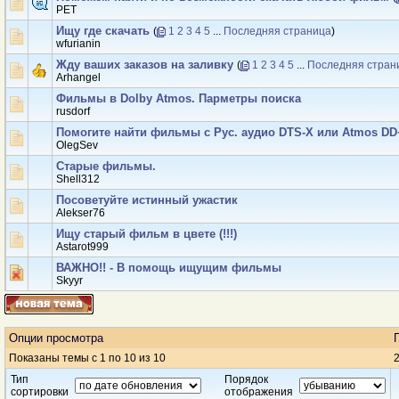
PET
Ищу где скачать
(
1
2
3
4
5
...
Последняя страница
)
wfurianin
Жду ваших заказов на заливку
(
1
2
3
4
5
...
Последняя стран
Arhangel
Фильмы в Dolby Atmos. Парметры поиска
rusdorf
Помогите найти фильмы с Рус. аудио DTS-Х или Atmos DD
OlegSev
Старые фильмы.
Shell312
Посоветуйте истинный ужастик
Alekser76
Ищу старый фильм в цвете (!!!)
Аstarot999
ВАЖНО!! - В помощь ищущим фильмы
Skyyr
Опции просмотра
Показаны темы с 1 по 10 из 10
2
Тип
Порядок
сортировки
отображения