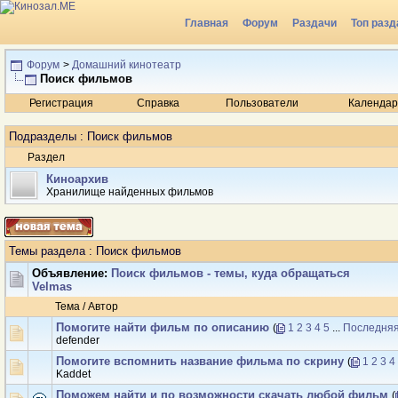
Главная
Форум
Раздачи
Топ разд
Радио
Форум
>
Домашний кинотеатр
Поиск фильмов
Регистрация
Справка
Пользователи
Календар
Подразделы
: Поиск фильмов
Раздел
Киноархив
Хранилище найденных фильмов
Темы раздела
: Поиск фильмов
Объявление:
Поиск фильмов - темы, куда обращаться
Velmas
Тема
/
Автор
Помогите найти фильм по описанию
(
1
2
3
4
5
...
Последняя
defender
Помогите вспомнить название фильма по скрину
(
1
2
3
4
Kaddet
Поможем найти и по возможности скачать любой фильм
(