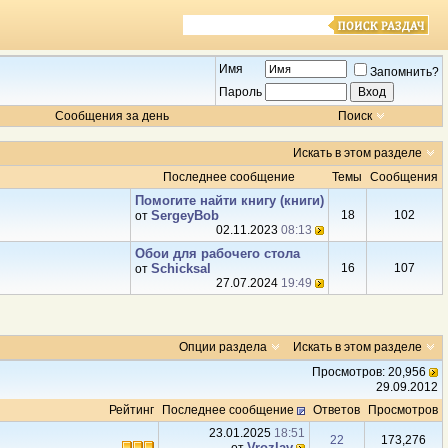
Имя
Запомнить?
Пароль
Сообщения за день
Поиск
Искать в этом разделе
Последнее сообщение
Темы
Сообщения
Помогите найти книгу (книги)
SergeyBob
18
102
от
02.11.2023
08:13
Обои для рабочего стола
Schicksal
16
107
от
27.07.2024
19:49
Опции раздела
Искать в этом разделе
Просмотров: 20,956
29.09.2012
Рейтинг
Последнее сообщение
Ответов
Просмотров
23.01.2025
18:51
22
173,276
Vrozlav