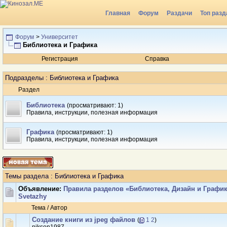
Главная
Форум
Раздачи
Топ разд
Форум
>
Университет
Библиотека и Графика
Регистрация
Справка
Подразделы
: Библиотека и Графика
Раздел
Библиотека
(просматривают: 1)
Правила, инструкции, полезная информация
Графика
(просматривают: 1)
Правила, инструкции, полезная информация
Темы раздела
: Библиотека и Графика
Объявление:
Правила разделов «Библиотека, Дизайн и Графи
Svetazhy
Тема
/
Автор
Создание книги из jpeg файлов
(
1
2
)