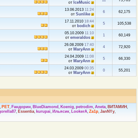
11
75,703
IceMusic
от
13.06.2013
11:24
6
62,175
Sunlike
от
17.11.2010
18:44
5
105,538
bodich
от
05.10.2009
11:10
1
60,149
emeraldos
от
26.08.2009
17:40
4
72,920
MaryAnn
от
24.04.2009
11:08
5
66,330
MaryAnn
от
24.03.2009
00:35
0
55,201
MaryAnn
от
PET
Fандорин
BlueDiamond
Kоenig
petrodim
Аneta
ВИТАМИH
,
,
,
,
,
,
,
,
gorella87
Essentia
kurupai
Ильясик
LookerA
Za1p
JanNYy
,
,
,
,
,
,
,