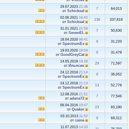
от
29.07.2023
21:38
7
64,013
Schicksal
от
02.06.2021
16:42
136
337,819
Schicksal
от
31.01.2021
21:58
7
50,630
SevenEL
от
18.04.2020
06:41
0
31,220
SpectrumEx
от
19.03.2020
16:04
0
31,478
GoodGreyCat
от
14.05.2019
19:28
29
71,597
Ильясик
от
24.12.2018
21:14
0
36,052
SpectrumEx
от
24.12.2018
21:13
13
52,778
SpectrumEx
от
12.08.2016
21:51
7
77,546
adana72
от
06.04.2016
19:47
23
83,190
Quaker
от
03.10.2013
11:52
0
69,312
caine
от
11.07.2013
14:33