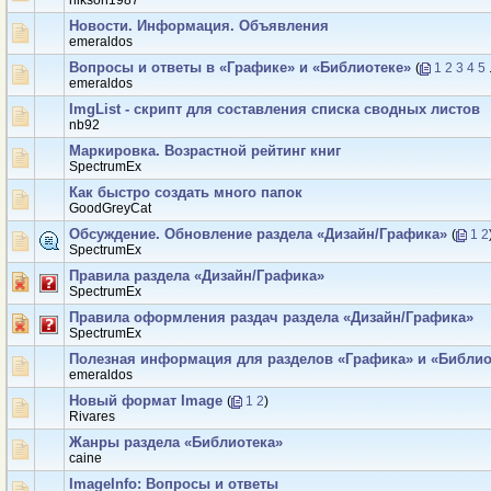
nikson1987
Новости. Информация. Объявления
emeraldos
Вопросы и ответы в «Графике» и «Библиотеке»
(
1
2
3
4
5
.
emeraldos
ImgList - скрипт для составления списка сводных листов
nb92
Маркировка. Возрастной рейтинг книг
SpectrumEx
Как быстро создать много папок
GoodGreyCat
Обсуждение. Обновление раздела «Дизайн/Графика»
(
1
2
SpectrumEx
Правила раздела «Дизайн/Графика»
SpectrumEx
Правила оформления раздач раздела «Дизайн/Графика»
SpectrumEx
Полезная информация для разделов «Графика» и «Библио
emeraldos
Новый формат Image
(
1
2
)
Rivares
Жанры раздела «Библиотека»
caine
ImageInfo: Вопросы и ответы