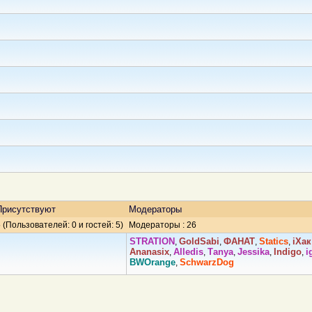
Присутствуют
Модераторы
 (Пользователей: 0 и гостей: 5)
Модераторы : 26
STRATION
GoldSabi
ФАНАТ
Statics
iХaк
,
,
,
,
Ananasix
Alledis
Tаnya
Jеssikа
Indigо
i
,
,
,
,
,
BWOrange
SchwarzDog
,