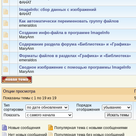
ФАНАТ
ImageInfo: сбор данных с изображений
ФАНАТ
Как автоматически переименовать группу файлов
emeraldos
Создание инфо-файла в программе ImageInfo
MaryAnn
Содержание раздела форума «Библиотека» и «Графика»
MaryAnn
Форматы файлов в разделах «Графика» и «Библиотека»
emeraldos
Сводное изображение с помощью программы ImageInfo
MaryAnn
Опции просмотра
Показаны темы с 1 по 19 из 19
5
Тип
Порядок
сортировки
отображения
Показать
Новые сообщения
Популярная тема с новыми сообщениями
Нет новых сообщений
Популярная тема без новых сообщений