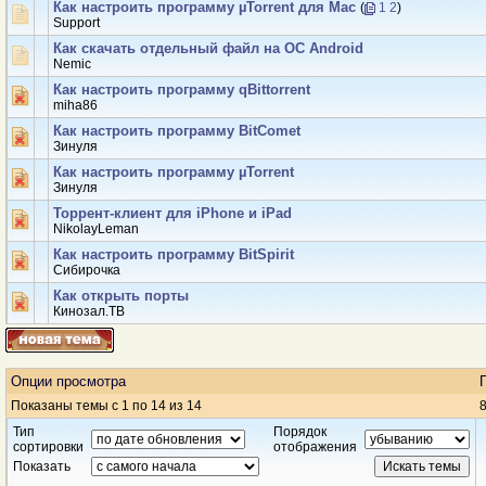
Как настроить программу µTorrent для Mac
(
1
2
)
Support
Как скачать отдельный файл на ОС Android
Nemic
Как настроить программу qBittorrent
miha86
Как настроить программу BitComet
Зинуля
Как настроить программу µTorrent
Зинуля
Торрент-клиент для iPhone и iPad
NikolayLeman
Как настроить программу BitSpirit
Сибирочка
Как открыть порты
Кинозал.ТВ
Опции просмотра
Показаны темы с 1 по 14 из 14
8
Тип
Порядок
сортировки
отображения
Показать