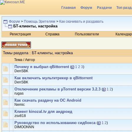
Главная
Форум
Раздачи
Топ разд
Радио
Форум
>
Помощь Зрителям
>
Как скачивать и раздавать
БТ-клиенты, настройка
Регистрация
Справка
Пользователи
Календар
Темы раздела
: БТ-клиенты, настройка
Тема
/
Автор
Почему я выбрал qBittorrent
(
1
2
3
)
DenSBK
Как включить мультитрекер в qBittorrent
DenSBK
Отключение рекламы в µTorrent версии 3.2.3
(
1
2
)
rugas
Как скачать раздачу на ОС Android
Nemic
Клиент kinozal.tv для андроид
zsv818
Руководство по использованию сидбокса
(
1
2
)
DIMOONNN