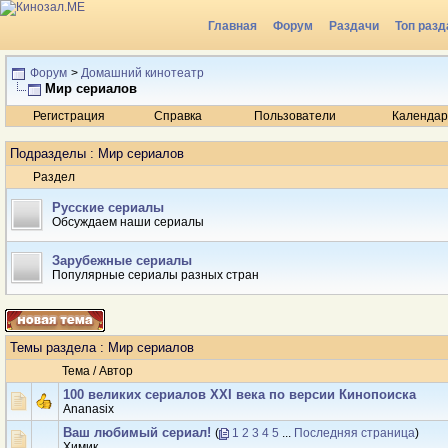
Главная
Форум
Раздачи
Топ разд
Радио
Форум
>
Домашний кинотеатр
Мир сериалов
Регистрация
Справка
Пользователи
Календар
Подразделы
: Мир сериалов
Раздел
Русские сериалы
Обсуждаем наши сериалы
Зарубежные сериалы
Популярные сериалы разных стран
Темы раздела
: Мир сериалов
Тема
/
Автор
100 великих сериалов XXI века по версии Кинопоиска
Ananasix
Ваш любимый сериал!
(
1
2
3
4
5
...
Последняя страница
)
Химик