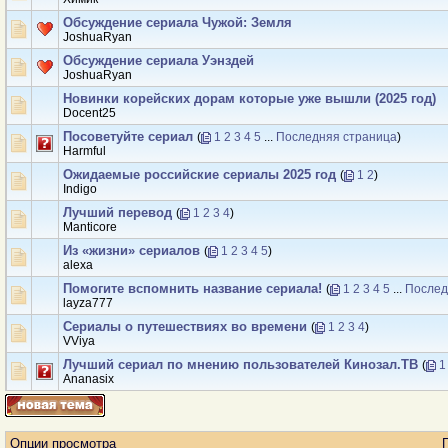
Обсуждение сериала Чужой: Земля
JoshuaRyan
Обсуждение сериала Уэнздей
JoshuaRyan
Новинки корейских дорам которые уже вышли (2025 год)
Docent25
Посоветуйте сериал
(
1
2
3
4
5
...
Последняя страница
)
Harmful
Ожидаемые российские сериалы 2025 год
(
1
2
)
Indigо
Лучший перевод
(
1
2
3
4
)
Manticore
Из «жизни» сериалов
(
1
2
3
4
5
)
аlexa
Помогите вспомнить название сериала!
(
1
2
3
4
5
...
Послед
layza777
Сериалы о путешествиях во времени
(
1
2
3
4
)
VViya
Лучший сериал по мнению пользователей Кинозал.ТВ
(
1
Ananasix
Опции просмотра