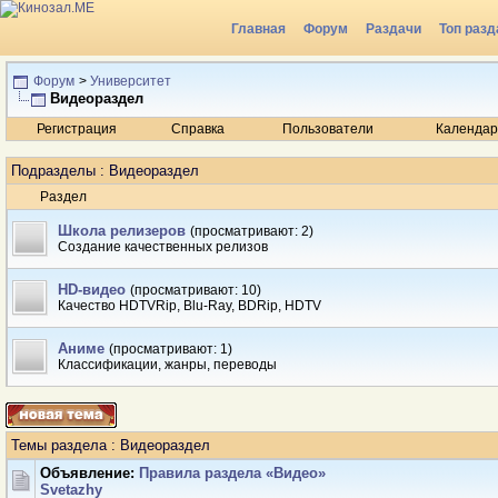
Главная
Форум
Раздачи
Топ разд
Радио
Форум
>
Университет
Видеораздел
Регистрация
Справка
Пользователи
Календар
Подразделы
: Видеораздел
Раздел
Школа релизеров
(просматривают: 2)
Создание качественных релизов
HD-видео
(просматривают: 10)
Качество HDTVRip, Blu-Ray, BDRip, HDTV
Аниме
(просматривают: 1)
Классификации, жанры, переводы
Темы раздела
: Видеораздел
Объявление:
Правила раздела «Видео»
Svetazhy