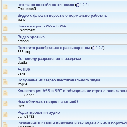
что такое апскейл на кинозале
(
1
2
3
)
EmptinessR
Видео с флешки перестало нормально работать
мачо
Конвертация h.265 в h.264
Enviroment
Видео эротика
erfinder
Помогите разобраться с рассинхроном
(
1
2
3
)
666serg
По поводу разрешения в раздачах
vladlat
4k HDR
u2kir
Получение из стерео шестиканального звука
tmg84
Конвертация ASS в SRT и объединение строк с одинаков
dante3732
Чем обжимают видео на ютьюб?
sqw
Редактирования аудио
dante3732
Раздачи-АПСКЕЙЛЫ Кинозала и как будем с ними бороться