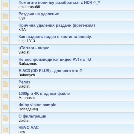
Помогите новичку разобраться с HDR ^_^
amaterasu88
Раздача на удаление
luyk
Причина удаления раздачи (претензия)
КПА
Как выдрать видео с хостинга boosty.
ninja1313
uTorrent - вирус
vladlat
Не воспроизводится видео AVI на ТВ
Sarkazmus
E-AC3 (DD PLUS) - для чего это ?
Bahanych
Релиз
vladlat
1080p и 4K в одном файле
Mrlehasm
dolby vision sample
Попаданец
О фильтрации
vladlat
HEVC ААС
sqw