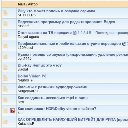
Тема
/
Автор
Ищу кто может попочь в озвучке сериала
SHYLLER6
Подскажите программу для редактиврования Видео
rusdorf
Стол заказов на ТВ-передачи
(
1
2
3
4
5
...
Последняя страни
TanyaLaguna
Профессиональные и любительские студии переводов
(
L10Messi
Нужна помощь со звуком (синхронизация, удаление рекла
bolt4445
Blu-Ray Remux это что?
vladlat
Dolby Vision P8
NejnosTь
Фильмы с разными аудиодорожками
SergeyKaRu
Как соединить несколько mp4 в один
sqw
Как скачивают HDR\Dolby vision с сайтов?
4iel
КАК ОПРЕДЕЛИТЬ НАИЛУЧШИЙ БИТРЕЙТ ДЛЯ РИПА (прост
KniazidisR