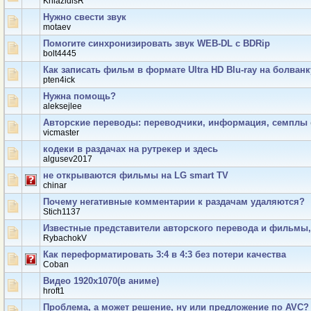
KniazidisR
Нужно свести звук
motaev
Помогите синхронизировать звук WEB-DL с BDRip
bolt4445
Как записать фильм в формате Ultra HD Blu-ray на болван
pten4ick
Нужна помощь?
aleksejlee
Авторские переводы: переводчики, информация, семплы
vicmaster
кодеки в раздачах на рутрекер и здесь
algusev2017
не открываются фильмы на LG smart TV
chinar
Почему негативные комментарии к раздачам удаляются?
Stich1137
Известные представители авторского перевода и фильмы,
RybachokV
Как переформатировать 3:4 в 4:3 без потери качества
Coban
Видео 1920x1070(в аниме)
hroft1
Проблема, а может решение, ну или предложение по AVC?