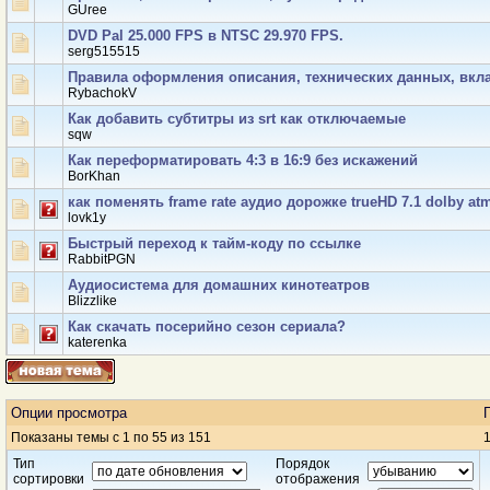
GUree
DVD Pal 25.000 FPS в NTSC 29.970 FPS.
serg515515
Правила оформления описания, технических данных, вкл
RybachokV
Как добавить субтитры из srt как отключаемые
sqw
Как переформатировать 4:3 в 16:9 без искажений
BorKhan
как поменять frame rate аудио дорожке trueHD 7.1 dolby at
lovk1y
Быстрый переход к тайм-коду по ссылке
RabbitPGN
Аудиосистема для домашних кинотеатров
Blizzlike
Как скачать посерийно сезон сериала?
katerenka
Опции просмотра
Показаны темы с 1 по 55 из 151
1
Тип
Порядок
сортировки
отображения