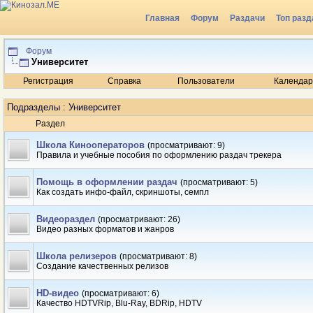
Главная
Форум
Раздачи
Топ разд
Радио
Форум
Университет
Регистрация
Справка
Пользователи
Календар
Подразделы
: Университет
Раздел
Школа Кинооператоров
(просматривают: 9)
Правила и учебные пособия по оформлению раздач трекера
Помощь в оформлении раздач
(просматривают: 5)
Как создать инфо-файл, скриншоты, семпл
Видеораздел
(просматривают: 26)
Видео разных форматов и жанров
Школа релизеров
(просматривают: 8)
Создание качественных релизов
HD-видео
(просматривают: 6)
Качество HDTVRip, Blu-Ray, BDRip, HDTV