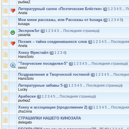
рыбкаZ
Литературный салон «Поэтические Блёстки»
(
1
2
3
4
5
...
П
Аneta
Мои мини рассказы, или Рассказы от kusaga
(
1
2
3
4
5
)
kusaga
ЭкспромЪт
(
1
2
3
4
5
...
Последняя страница
)
yasanta
Поэзия – тайна соединившихся слов
(
1
2
3
4
5
...
Последняя
Аneta
Хокку Фристайл
(
1
2
3
4
)
HansSolo
"Творческие посиделки-5"
(
1
2
3
4
5
...
Последняя страница
)
nenci
Поздравления в Творческой гостиной
(
1
2
3
4
5
...
Последня
HansSolo
Литературные забавы 5
(
1
2
3
4
5
...
Последняя страница
)
Luсkу
Арабески
(
1
2
3
4
5
...
Последняя страница
)
рыбкаZ
Хокку и ассоциации (продолжение 2)
(
1
2
3
4
5
...
Последняя
zha1nna
СТРАШИЛКИ НАШЕГО КИНОЗАЛА
delegato