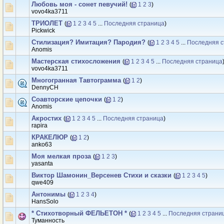
Любовь моя - сонет певучий!
(
1
2
3
)
vovo4ka3711
ТРИОЛЕТ
(
1
2
3
4
5
...
Последняя страница
)
Рickwick
Стилизация? Имитация? Пародия?
(
1
2
3
4
5
...
Последняя с
Anomis
Мастерская стихосложения
(
1
2
3
4
5
...
Последняя страница
vovo4ka3711
Многогранная Тавтограмма
(
1
2
)
DennyCH
Соавторские цепочки
(
1
2
)
Anomis
Акростих
(
1
2
3
4
5
...
Последняя страница
)
rapira
КРАКЕЛЮР
(
1
2
)
anko63
Моя мелкая проза
(
1
2
3
)
yasanta
Виктор Шамонин_Версенев Стихи и сказки
(
1
2
3
4
5
)
qwe409
Антонимы
(
1
2
3
4
)
HansSolo
* Стихотворный ФЕЛЬЕТОН *
(
1
2
3
4
5
...
Последняя страни
Туманность