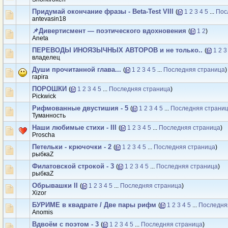
Придумай окончание фразы - Beta-Test VIII
(
1
2
3
4
5
...
Пос
antevasin18
📌Дивертисмент — поэтического вдохновения
(
1
2
)
Аneta
ПЕРЕВОДЫ ИНОЯЗЫЧНЫХ АВТОРОВ и не только..
(
1
2
3
владелец
Души прочитанной глава...
(
1
2
3
4
5
...
Последняя страница
)
rapira
ПОРОШКИ
(
1
2
3
4
5
...
Последняя страница
)
Рickwick
Рифмованные двустишия - 5
(
1
2
3
4
5
...
Последняя страни
Туманность
Наши любимые стихи - III
(
1
2
3
4
5
...
Последняя страница
)
Proscha
Петельки - крючочки - 2
(
1
2
3
4
5
...
Последняя страница
)
рыбкаZ
Филатовской строкой - 3
(
1
2
3
4
5
...
Последняя страница
)
рыбкаZ
Обрывашки II
(
1
2
3
4
5
...
Последняя страница
)
Xizor
БУРИМЕ в квадрате / Две пары рифм
(
1
2
3
4
5
...
Последня
Anomis
Вдвоём с поэтом - 3
(
1
2
3
4
5
...
Последняя страница
)