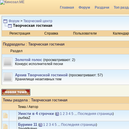
Главная
Форум
Раздачи
Топ разд
Радио
Форум
>
Творческий центр
Творческая гостиная
Регистрация
Справка
Пользователи
Календар
Подразделы
: Творческая гостиная
Раздел
Золотой голос
(просматривают: 2)
Конкурс исполнителей песни
Архив Творческой гостиной
(просматривают: 57)
Хранилище неактивных тем
Темы раздела
: Творческая гостиная
Тема
/
Автор
Умести в 4 строчки
(
1
2
3
4
5
...
Последняя страница
)
рыбкаZ
Буриме 11
(
1
2
3
4
5
...
Последняя страница
)
Snorkfroken