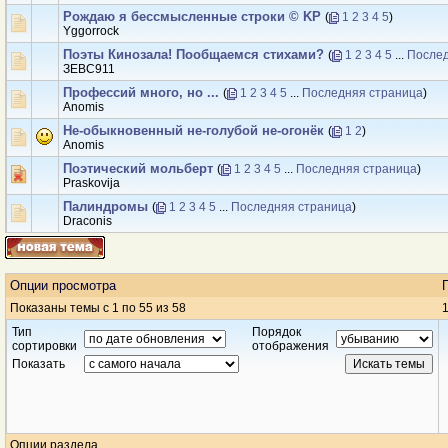
Рождаю я бессмысленные строки © KP
(
1
2
3
4
5
)
Yggorrock
Поэты Кинозала! Пообщаемся стихами?
(
1
2
3
4
5
...
Послед
ЗЕВС911
Профессий много, но ...
(
1
2
3
4
5
...
Последняя страница
)
Anomis
Не-обыкновенный не-голубой не-огонёк
(
1
2
)
Anomis
Поэтический мольберт
(
1
2
3
4
5
...
Последняя страница
)
Praskovija
Палиндромы
(
1
2
3
4
5
...
Последняя страница
)
Draconis
Опции просмотра
Показаны темы с 1 по 55 из 58
1
Тип
Порядок
сортировки
отображения
Показать
Опции раздела