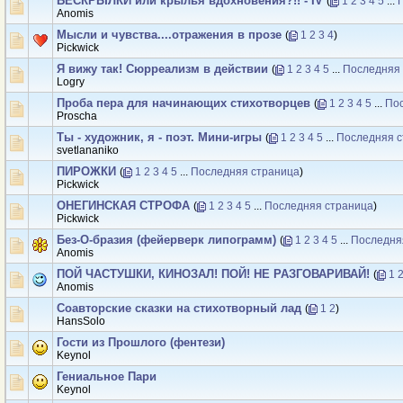
БЕСКРЫЛКИ или крылья вдохновения?!! - IV
(
1
2
3
4
5
...
Anomis
Мысли и чувства....отражения в прозе
(
1
2
3
4
)
Рickwick
Я вижу так! Сюрреализм в действии
(
1
2
3
4
5
...
Последняя
Logry
Проба пера для начинающих стихотворцев
(
1
2
3
4
5
...
По
Proscha
Ты - художник, я - поэт. Мини-игры
(
1
2
3
4
5
...
Последняя с
svetlananiko
ПИРОЖКИ
(
1
2
3
4
5
...
Последняя страница
)
Рickwick
ОНЕГИНСКАЯ СТРОФА
(
1
2
3
4
5
...
Последняя страница
)
Рickwick
Без-О-бразия (фейерверк липограмм)
(
1
2
3
4
5
...
Последня
Anomis
ПОЙ ЧАСТУШКИ, КИНОЗАЛ! ПОЙ! НЕ РАЗГОВАРИВАЙ!
(
1
Anomis
Соавторские сказки на стихотворный лад
(
1
2
)
HansSolo
Гости из Прошлого (фентези)
Keynol
Гениальное Пари
Keynol