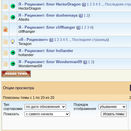
Я - Рецензент: блог HectorDragon
(
1
2
3
4
5
...
Последняя стр
HectorDragon
Я - Рецензент: блог dushevnaya
(
1
2
)
Alledis
Я - Рецензент: блог cliffhanger
(
1
2
3
4
)
cliffhanger
«Я - Рецензент»
(
1
2
3
4
5
...
Последняя страница
)
Teragon
Я - Рецензент: блог hollander
hollander
Я - Рецензент: блог Wonderman09
(
1
2
)
Wonderman09
Опции просмотра
Показаны темы с 1 по 20 из 20
2
Тип
Порядок
сортировки
отображения
Показать