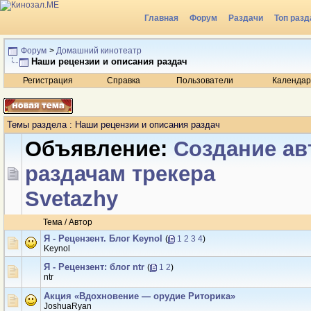
Главная
Форум
Раздачи
Топ разд
Радио
Форум
>
Домашний кинотеатр
Наши рецензии и описания раздач
Регистрация
Справка
Пользователи
Календар
Темы раздела
: Наши рецензии и описания раздач
Объявление:
Создание ав
раздачам трекера
Svetazhy
Тема
/
Автор
Я - Рецензент. Блог Keynol
(
1
2
3
4
)
Keynol
Я - Рецензент: блог ntr
(
1
2
)
ntr
Акция «Вдохновение — орудие Риторика»
JoshuaRyan