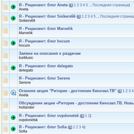
Я - Рецензент: блог Аneta
(
1
2
3
4
5
...
Последняя страница
)
Аneta
Я - Рецензент: блог Snikers66
(
1
2
3
4
5
...
Последняя страни
Snikers66
Я - Рецензент: блог Marvelik
Marvelik
Я - Рецензент: блог hocum
hocum
Заявки на описания к раздачам
IceMusic
Я - Рецензент: блог delegato
delegato
Я - Рецензент: блог Serene
Serene
Осенняя акция "Риторик - достояние Кинозал.ТВ"
(
1
2
3
4
Аneta
Обсуждение акции «Риторик - достояние Кинозал.ТВ. Нов
hollander
Я - Рецензент: блог ovpdonetsk
(
1
2
)
ovpdonetsk
Я - Рецензент: блог Sofiа
(
1
2
3
4
)
Sofiа