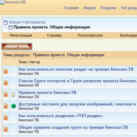
Главная
Форум
Раздачи
Топ разд
Радио
Форум
>
Интерактив
Правила проекта. Общая информация
Регистрация
Справка
Пользователи
Календар
Темы раздела
: Правила проекта. Общая информация
Тема
/
Автор
Как пользоваться поиском раздач на трекере Кинозал.ТВ
Кинозал.ТВ
Список Групп контроля и Групп развития проекта Кинозал
Кинозал.ТВ
Правила проекта Кинозал.ТВ
Кинозал.ТВ
Доступные хостинги для загрузки изображений, семплов 
Кинозал.ТВ
Как пользоваться разделом «ТОП раздач»
Кинозал.ТВ
Общие правила создания групп на трекере Кинозал.ТВ
Кинозал.ТВ